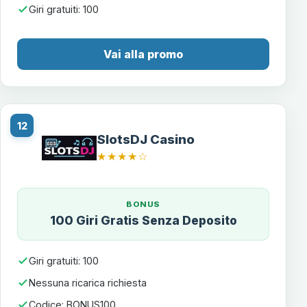
Giri gratuiti: 100
Vai alla promo
12
SlotsDJ Casino
★★★★☆
BONUS
100 Giri Gratis Senza Deposito
Giri gratuiti: 100
Nessuna ricarica richiesta
Codice: BONUS100