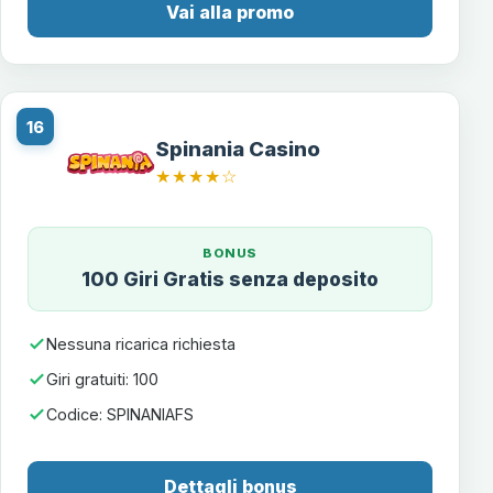
Vai alla promo
16
Spinania Casino
★★★★☆
BONUS
100 Giri Gratis senza deposito
Nessuna ricarica richiesta
Giri gratuiti: 100
Codice: SPINANIAFS
Dettagli bonus