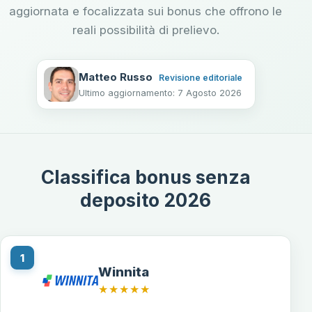
aggiornata e focalizzata sui bonus che offrono le
reali possibilità di prelievo.
Matteo Russo
Revisione editoriale
Ultimo aggiornamento: 7 Agosto 2026
Classifica bonus senza
deposito 2026
1
Winnita
★★★★★