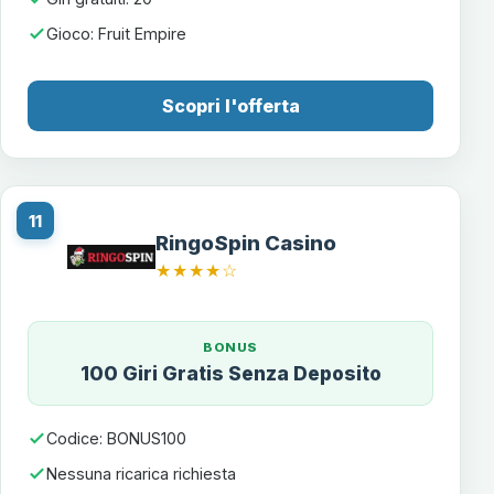
Gioco: Fruit Empire
Scopri l'offerta
11
RingoSpin Casino
★★★★☆
BONUS
100 Giri Gratis Senza Deposito
Codice: BONUS100
Nessuna ricarica richiesta