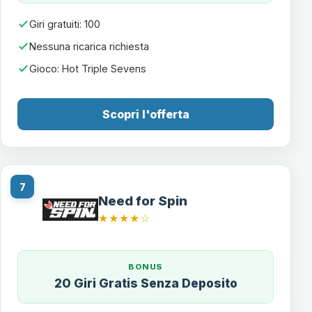
Giri gratuiti: 100
Nessuna ricarica richiesta
Gioco: Hot Triple Sevens
Scopri l'offerta
7
Need for Spin
★★★★☆
BONUS
20 Giri Gratis Senza Deposito