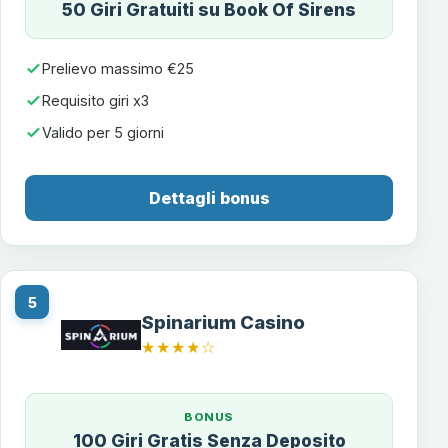
50 Giri Gratuiti su Book Of Sirens
Prelievo massimo €25
Requisito giri x3
Valido per 5 giorni
Dettagli bonus
5
Spinarium Casino
★★★★☆
BONUS
100 Giri Gratis Senza Deposito