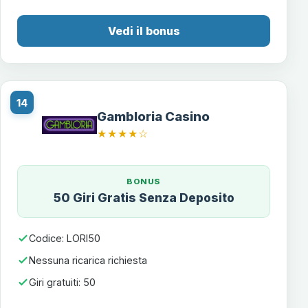
Vedi il bonus
14
Gambloria Casino
★★★★☆
BONUS
50 Giri Gratis Senza Deposito
Codice: LORI50
Nessuna ricarica richiesta
Giri gratuiti: 50