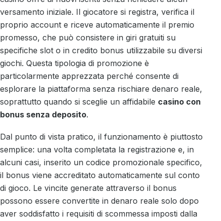
versamento iniziale. Il giocatore si registra, verifica il
proprio account e riceve automaticamente il premio
promesso, che può consistere in giri gratuiti su
specifiche slot o in credito bonus utilizzabile su diversi
giochi. Questa tipologia di promozione è
particolarmente apprezzata perché consente di
esplorare la piattaforma senza rischiare denaro reale,
soprattutto quando si sceglie un affidabile
casino con
bonus senza deposito
.
Dal punto di vista pratico, il funzionamento è piuttosto
semplice: una volta completata la registrazione e, in
alcuni casi, inserito un codice promozionale specifico,
il bonus viene accreditato automaticamente sul conto
di gioco. Le vincite generate attraverso il bonus
possono essere convertite in denaro reale solo dopo
aver soddisfatto i requisiti di scommessa imposti dalla