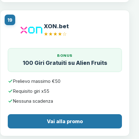
19
XON.bet
★★★★☆
BONUS
100 Giri Gratuiti su Alien Fruits
Prelievo massimo €50
Requisito giri x55
Nessuna scadenza
Vai alla promo