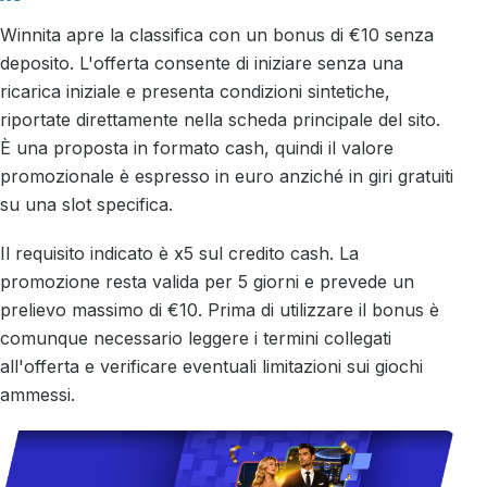
Winnita apre la classifica con un bonus di €10 senza
deposito. L'offerta consente di iniziare senza una
ricarica iniziale e presenta condizioni sintetiche,
riportate direttamente nella scheda principale del sito.
È una proposta in formato cash, quindi il valore
promozionale è espresso in euro anziché in giri gratuiti
su una slot specifica.
Il requisito indicato è x5 sul credito cash. La
promozione resta valida per 5 giorni e prevede un
prelievo massimo di €10. Prima di utilizzare il bonus è
comunque necessario leggere i termini collegati
all'offerta e verificare eventuali limitazioni sui giochi
ammessi.