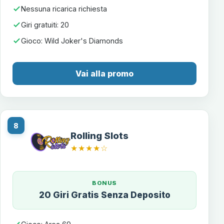
Nessuna ricarica richiesta
Giri gratuiti: 20
Gioco: Wild Joker's Diamonds
Vai alla promo
8
Rolling Slots
★★★★☆
BONUS
20 Giri Gratis Senza Deposito