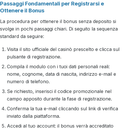
Passaggi Fondamentali per Registrarsi e
Ottenere il Bonus
La procedura per ottenere il bonus senza deposito si
svolge in pochi passaggi chiari. Di seguito la sequenza
standard da seguire:
Visita il sito ufficiale del casinò prescelto e clicca sul
pulsante di registrazione.
Compila il modulo con i tuoi dati personali reali:
nome, cognome, data di nascita, indirizzo e-mail e
numero di telefono.
Se richiesto, inserisci il codice promozionale nel
campo apposito durante la fase di registrazione.
Conferma la tua e-mail cliccando sul link di verifica
inviato dalla piattaforma.
Accedi al tuo account: il bonus verrà accreditato