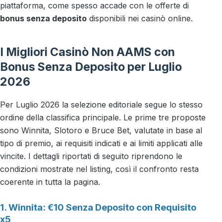
piattaforma, come spesso accade con le offerte di
bonus senza deposito
disponibili nei casinò online.
I Migliori Casinò Non AAMS con
Bonus Senza Deposito per Luglio
2026
Per Luglio 2026 la selezione editoriale segue lo stesso
ordine della classifica principale. Le prime tre proposte
sono Winnita, Slotoro e Bruce Bet, valutate in base al
tipo di premio, ai requisiti indicati e ai limiti applicati alle
vincite. I dettagli riportati di seguito riprendono le
condizioni mostrate nel listing, così il confronto resta
coerente in tutta la pagina.
1. Winnita: €10 Senza Deposito con Requisito
x5