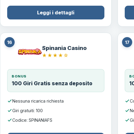
Leggi i dettagli
16
17
Spinania Casino
★★★★☆
BONUS
B
100 Giri Gratis senza deposito
1
Nessuna ricarica richiesta
C
Giri gratuiti: 100
Ne
Codice: SPINANIAFS
Gi