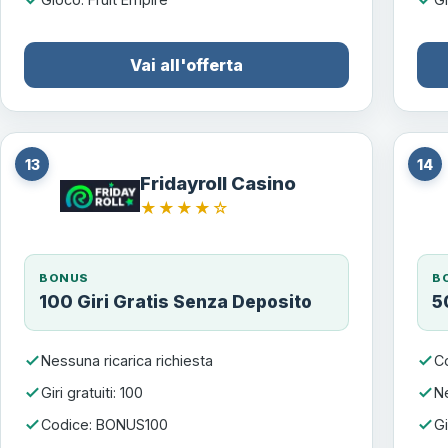
Vai all'offerta
13
14
Fridayroll Casino
★★★★☆
BONUS
B
100 Giri Gratis Senza Deposito
5
Nessuna ricarica richiesta
C
Giri gratuiti: 100
Ne
Codice: BONUS100
Gi