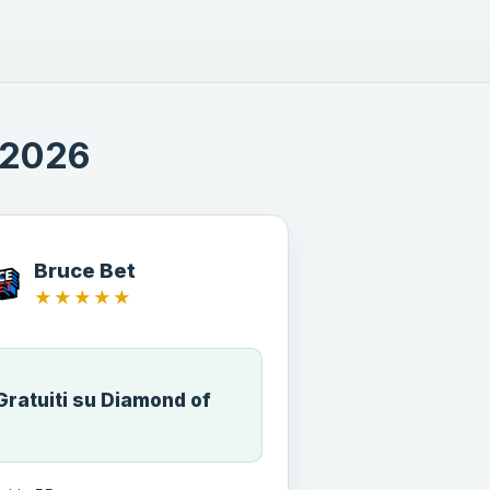
 2026
Bruce Bet
★★★★★
Gratuiti su Diamond of