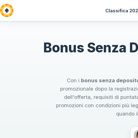
Classifica 20
Bonus Senza D
Con i
bonus senza deposit
promozionale dopo la registrazi
dell'offerta, requisiti di punt
promozioni con condizioni più leg
quando i