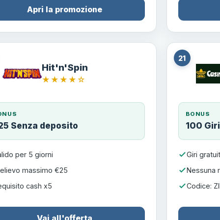
Apri la promozione
21
Hit'n'Spin
★★★★☆
ONUS
BONUS
25 Senza deposito
100 Gir
lido per 5 giorni
Giri gratuit
relievo massimo €25
Nessuna ri
equisito cash x5
Codice: Z
Vai all'offerta