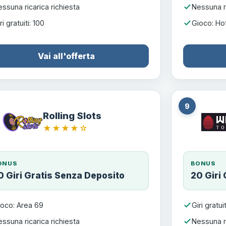
ssuna ricarica richiesta
Nessuna ri
ri gratuiti: 100
Gioco: Ho
Vai all'offerta
9
Rolling Slots
★★★★☆
ONUS
BONUS
0 Giri Gratis Senza Deposito
20 Giri
ioco: Area 69
Giri gratuit
ssuna ricarica richiesta
Nessuna ri