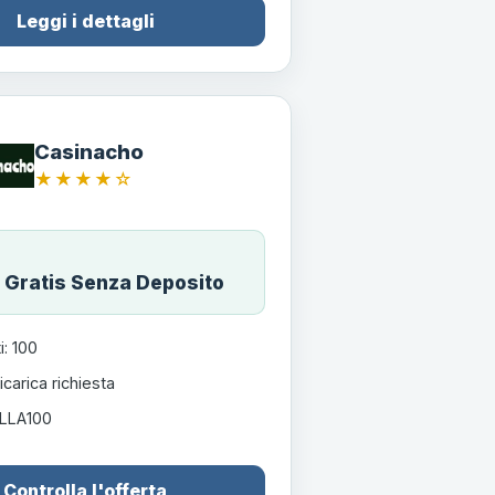
Leggi i dettagli
Casinacho
★★★★☆
i Gratis Senza Deposito
i: 100
carica richiesta
ILLA100
Controlla l'offerta