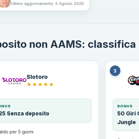
Ultimo aggiornamento: 5 Agosto 2026
osito non AAMS: classifica
3
Slotoro
★★★★★
ONUS
BONUS
25 Senza deposito
50 Giri 
Jungle
lido per 5 giorni