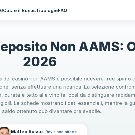
26
Cos'è il Bonus
Tipologie
FAQ
eposito Non AAMS: O
2026
o
dei casinò non AAMS è possibile ricevere free spin o c
one, senza effettuare una ricarica. La selezione confron
ata, durata e tetto alle vincite, così da distinguere rapida
gibili. Le schede mostrano i dati essenziali, mentre la g
l saldo ottenuto può diventare prelevabile.
Matteo Russo
Revisione offerte