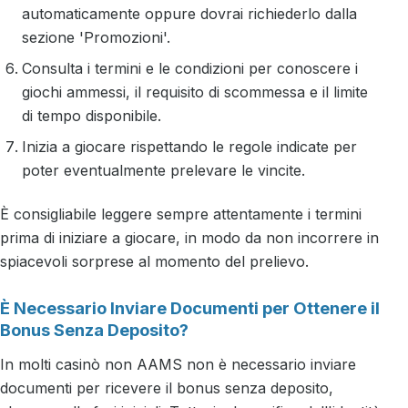
automaticamente oppure dovrai richiederlo dalla
sezione 'Promozioni'.
Consulta i termini e le condizioni per conoscere i
giochi ammessi, il requisito di scommessa e il limite
di tempo disponibile.
Inizia a giocare rispettando le regole indicate per
poter eventualmente prelevare le vincite.
È consigliabile leggere sempre attentamente i termini
prima di iniziare a giocare, in modo da non incorrere in
spiacevoli sorprese al momento del prelievo.
È Necessario Inviare Documenti per Ottenere il
Bonus Senza Deposito?
In molti casinò non AAMS non è necessario inviare
documenti per ricevere il bonus senza deposito,