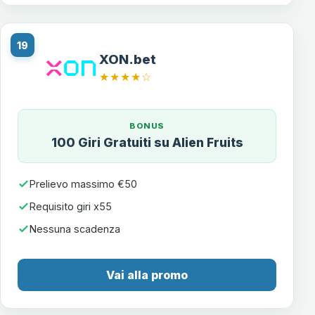
19
XON.bet
★★★★☆
BONUS
100 Giri Gratuiti su Alien Fruits
Prelievo massimo €50
Requisito giri x55
Nessuna scadenza
Vai alla promo