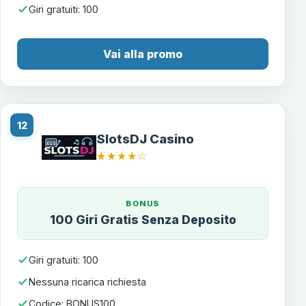
Giri gratuiti: 100
Vai alla promo
12
SlotsDJ Casino
★★★★☆
BONUS
100 Giri Gratis Senza Deposito
Giri gratuiti: 100
Nessuna ricarica richiesta
Codice: BONUS100