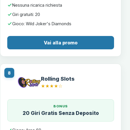
Nessuna ricarica richiesta
Giri gratuiti: 20
Gioco: Wild Joker's Diamonds
Vai alla promo
8
Rolling Slots
★★★★☆
BONUS
20 Giri Gratis Senza Deposito