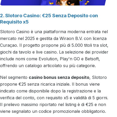
2. Slotoro Casino: €25 Senza Deposito con
Requisito x5
Slotoro Casino è una piattaforma moderna entrata nel
mercato nel 2025 e gestita da Wiraon B.V. con licenza
Curaçao. Il progetto propone più di 5.000 titoli tra slot,
giochi da tavolo e live casino. La selezione dei provider
include nomi come Evolution, Play'n GO e Betsoft,
offrendo un catalogo articolato su più categorie.
Nel segmento
casino bonus senza deposito
, Slotoro
propone €25 senza ricarica iniziale. Il bonus viene
indicato come disponibile dopo la registrazione e la
verifica del conto, con requisito x5 e validità di 5 giorni.
Il prelievo massimo riportato nel listing è di €25 e non
viene segnalato un codice promozionale obbligatorio.