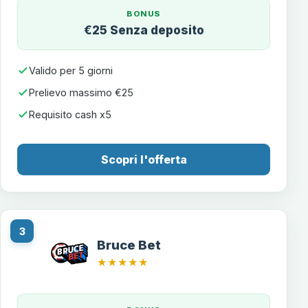
BONUS
€25 Senza deposito
Valido per 5 giorni
Prelievo massimo €25
Requisito cash x5
Scopri l'offerta
3
Bruce Bet
★★★★★