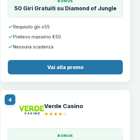
BONUS
50 Giri Gratuiti su Diamond of Jungle
Requisito giri x55
Prelievo massimo €50
Nessuna scadenza
Vai alla promo
4
Verde Casino
★★★★☆
BONUS