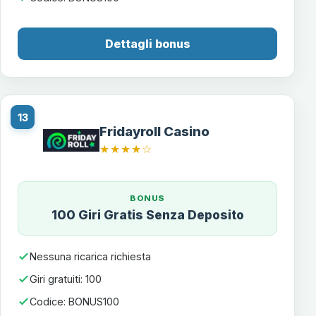
Dettagli bonus
13
Fridayroll Casino
★★★★☆
BONUS
100 Giri Gratis Senza Deposito
Nessuna ricarica richiesta
Giri gratuiti: 100
Codice: BONUS100