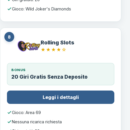
Gioco: Wild Joker's Diamonds
8
Rolling Slots
★★★★☆
BONUS
20 Giri Gratis Senza Deposito
Leggi i dettagli
Gioco: Area 69
Nessuna ricarica richiesta