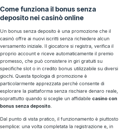
Come funziona il bonus senza
deposito nei casinò online
Un bonus senza deposito è una promozione che il
casinò offre ai nuovi iscritti senza richiedere alcun
versamento iniziale. Il giocatore si registra, verifica il
proprio account e riceve automaticamente il premio
promesso, che può consistere in giri gratuiti su
specifiche slot o in credito bonus utilizzabile su diversi
giochi. Questa tipologia di promozione è
particolarmente apprezzata perché consente di
esplorare la piattaforma senza rischiare denaro reale,
soprattutto quando si sceglie un affidabile
casino con
bonus senza deposito
.
Dal punto di vista pratico, il funzionamento è piuttosto
semplice: una volta completata la registrazione e, in