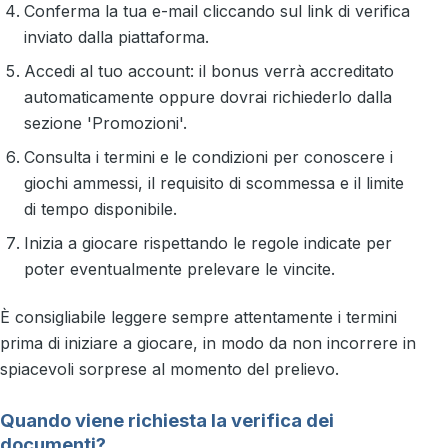
Conferma la tua e-mail cliccando sul link di verifica
inviato dalla piattaforma.
Accedi al tuo account: il bonus verrà accreditato
automaticamente oppure dovrai richiederlo dalla
sezione 'Promozioni'.
Consulta i termini e le condizioni per conoscere i
giochi ammessi, il requisito di scommessa e il limite
di tempo disponibile.
Inizia a giocare rispettando le regole indicate per
poter eventualmente prelevare le vincite.
È consigliabile leggere sempre attentamente i termini
prima di iniziare a giocare, in modo da non incorrere in
spiacevoli sorprese al momento del prelievo.
Quando viene richiesta la verifica dei
documenti?