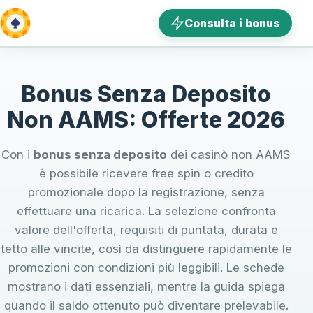
Consulta i bonus
Bonus Senza Deposito
Non AAMS: Offerte 2026
Con i
bonus senza deposito
dei casinò non AAMS
è possibile ricevere free spin o credito
promozionale dopo la registrazione, senza
effettuare una ricarica. La selezione confronta
valore dell'offerta, requisiti di puntata, durata e
tetto alle vincite, così da distinguere rapidamente le
promozioni con condizioni più leggibili. Le schede
mostrano i dati essenziali, mentre la guida spiega
quando il saldo ottenuto può diventare prelevabile.