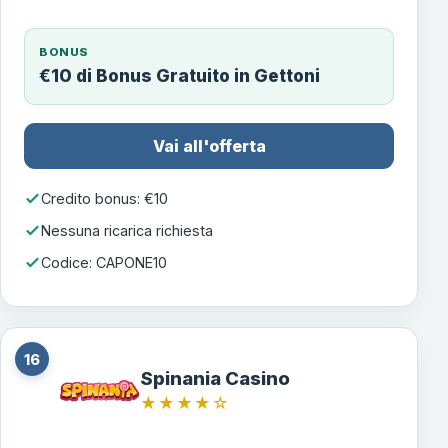
BONUS
€10 di Bonus Gratuito in Gettoni
Vai all'offerta
Credito bonus: €10
Nessuna ricarica richiesta
Codice: CAPONE10
16
Spinania Casino
★★★★☆