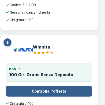
Codice: ZLLA100
Nessuna ricarica richiesta
Giri gratuiti: 100
6
Winnita
★★★★☆
BONUS
100 Giri Gratis Senza Deposito
Controlla l'offerta
Giri gratuiti: 100