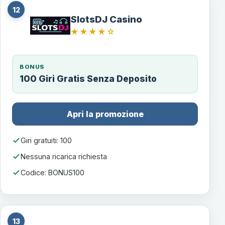
12
SlotsDJ Casino
★★★★☆
BONUS
100 Giri Gratis Senza Deposito
Apri la promozione
Giri gratuiti: 100
Nessuna ricarica richiesta
Codice: BONUS100
13