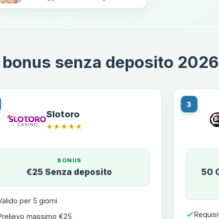
a bonus senza deposito 2026
3
Slotoro
★★★★★
BONUS
€25 Senza deposito
50 G
Valido per 5 giorni
Requisi
Prelievo massimo €25