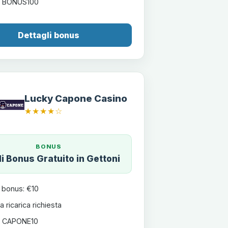
: BONUS100
Dettagli bonus
Lucky Capone Casino
★★★★☆
BONUS
i Bonus Gratuito in Gettoni
 bonus: €10
 ricarica richiesta
: CAPONE10