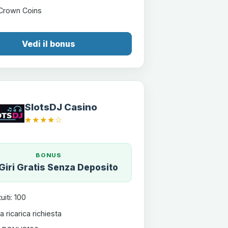
 Crown Coins
Vedi il bonus
SlotsDJ Casino
★★★★☆
BONUS
Giri Gratis Senza Deposito
uiti: 100
 ricarica richiesta