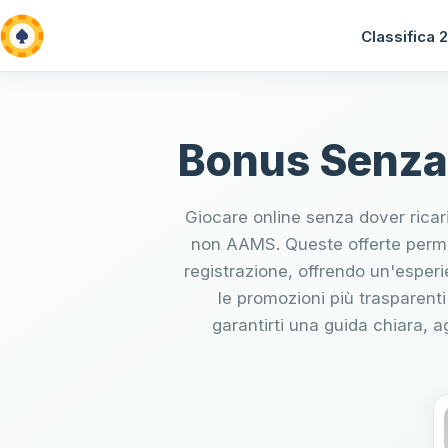
Classifica 
Bonus Senza
Giocare online senza dover ricari
non AAMS. Queste offerte perme
registrazione, offrendo un'esperi
le promozioni più trasparent
garantirti una guida chiara, a