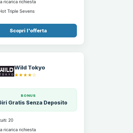
 ricarica richiesta
Hot Triple Sevens
Scopri l'offerta
Wild Tokyo
★★★★☆
BONUS
Giri Gratis Senza Deposito
uiti: 20
 ricarica richiesta