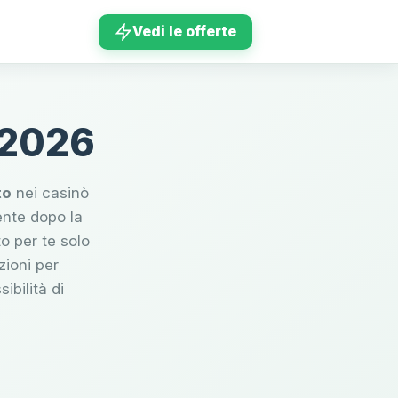
Vedi le offerte
 2026
to
nei casinò
ente dopo la
o per te solo
zioni per
ibilità di