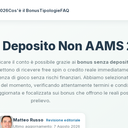
2026
Cos'è il Bonus
Tipologie
FAQ
 Deposito Non AAMS
care il conto è possibile grazie ai
bonus senza deposi
ttono di ricevere free spin o credito reale immediatam
enza di gioco senza rischi finanziari. Abbiamo selezionat
i del momento, verificando attentamente termini e condi
ggiornata e focalizzata sui bonus che offrono le reali poss
prelievo.
Matteo Russo
Revisione editoriale
Ultimo aggiornamento: 7 Agosto 2026