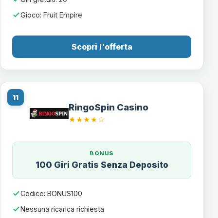
Gioco: Fruit Empire
Scopri l'offerta
11
RingoSpin Casino
★★★★☆
BONUS
100 Giri Gratis Senza Deposito
Codice: BONUS100
Nessuna ricarica richiesta