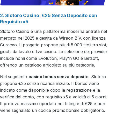
2. Slotoro Casino: €25 Senza Deposito con
Requisito x5
Slotoro Casino è una piattaforma moderna entrata nel
mercato nel 2025 e gestita da Wiraon B.V. con licenza
Curaçao. Il progetto propone più di 5.000 titoli tra slot,
giochi da tavolo e live casino. La selezione dei provider
include nomi come Evolution, Play'n GO e Betsoft,
offrendo un catalogo articolato su più categorie.
Nel segmento
casino bonus senza deposito
, Slotoro
propone €25 senza ricarica iniziale. Il bonus viene
indicato come disponibile dopo la registrazione e la
verifica del conto, con requisito x5 e validità di 5 giorni.
Il prelievo massimo riportato nel listing è di €25 e non
viene segnalato un codice promozionale obbligatorio.