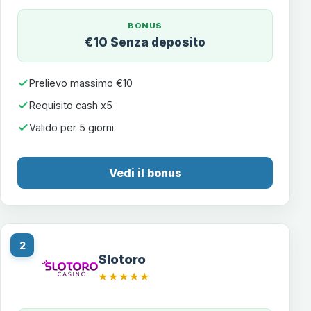
BONUS
€10 Senza deposito
Prelievo massimo €10
Requisito cash x5
Valido per 5 giorni
Vedi il bonus
2
Slotoro
★★★★★