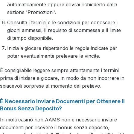
automaticamente oppure dovrai richiederlo dalla
sezione 'Promozioni'.
Consulta i termini e le condizioni per conoscere i
giochi ammessi, il requisito di scommessa e il limite
di tempo disponibile.
Inizia a giocare rispettando le regole indicate per
poter eventualmente prelevare le vincite.
È consigliabile leggere sempre attentamente i termini
prima di iniziare a giocare, in modo da non incorrere in
spiacevoli sorprese al momento del prelievo.
È Necessario Inviare Documenti per Ottenere il
Bonus Senza Deposito?
In molti casinò non AAMS non è necessario inviare
documenti per ricevere il bonus senza deposito,