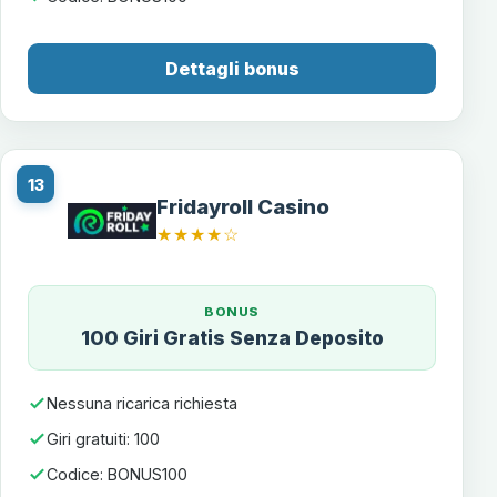
Dettagli bonus
13
Fridayroll Casino
★★★★☆
BONUS
100 Giri Gratis Senza Deposito
Nessuna ricarica richiesta
Giri gratuiti: 100
Codice: BONUS100