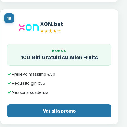
19
XON.bet
★★★★☆
BONUS
100 Giri Gratuiti su Alien Fruits
Prelievo massimo €50
Requisito giri x55
Nessuna scadenza
Vai alla promo