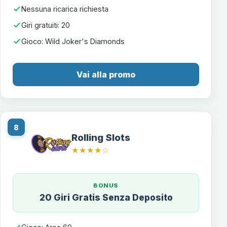
Nessuna ricarica richiesta
Giri gratuiti: 20
Gioco: Wild Joker's Diamonds
Vai alla promo
8
Rolling Slots
★★★★☆
BONUS
20 Giri Gratis Senza Deposito