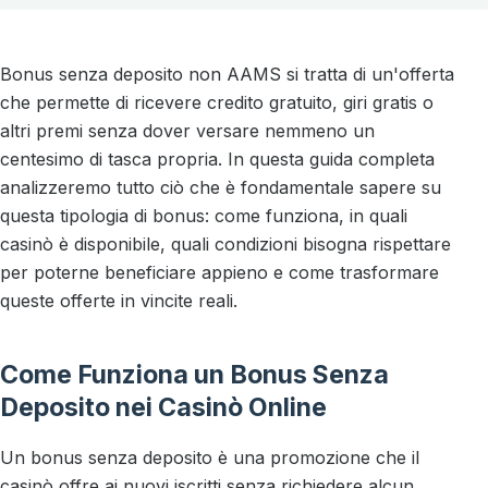
Bonus senza deposito non AAMS si tratta di un'offerta
che permette di ricevere credito gratuito, giri gratis o
altri premi senza dover versare nemmeno un
centesimo di tasca propria. In questa guida completa
analizzeremo tutto ciò che è fondamentale sapere su
questa tipologia di bonus: come funziona, in quali
casinò è disponibile, quali condizioni bisogna rispettare
per poterne beneficiare appieno e come trasformare
queste offerte in vincite reali.
Come Funziona un Bonus Senza
Deposito nei Casinò Online
Un bonus senza deposito è una promozione che il
casinò offre ai nuovi iscritti senza richiedere alcun