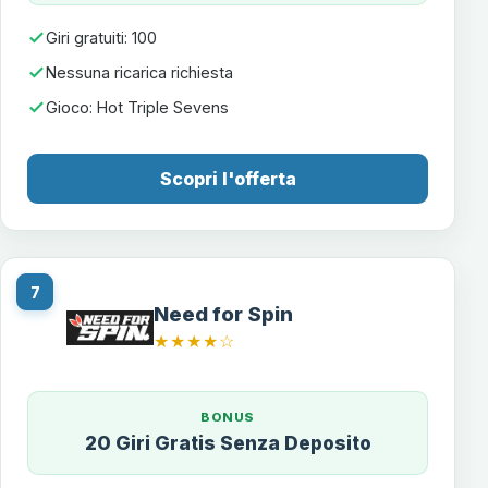
Giri gratuiti: 100
Nessuna ricarica richiesta
Gioco: Hot Triple Sevens
Scopri l'offerta
7
Need for Spin
★★★★☆
BONUS
20 Giri Gratis Senza Deposito