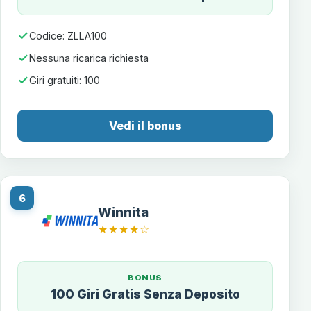
Codice: ZLLA100
Nessuna ricarica richiesta
Giri gratuiti: 100
Vedi il bonus
6
Winnita
★★★★☆
BONUS
100 Giri Gratis Senza Deposito