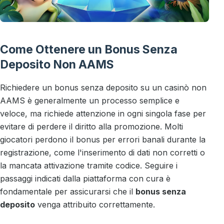
Come Ottenere un Bonus Senza
Deposito Non AAMS
Richiedere un bonus senza deposito su un casinò non
AAMS è generalmente un processo semplice e
veloce, ma richiede attenzione in ogni singola fase per
evitare di perdere il diritto alla promozione. Molti
giocatori perdono il bonus per errori banali durante la
registrazione, come l'inserimento di dati non corretti o
la mancata attivazione tramite codice. Seguire i
passaggi indicati dalla piattaforma con cura è
fondamentale per assicurarsi che il
bonus senza
deposito
venga attribuito correttamente.