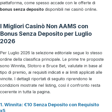
piattaforma, come spesso accade con le offerte di
bonus senza deposito
disponibili nei casinò online.
I Migliori Casinò Non AAMS con
Bonus Senza Deposito per Luglio
2026
Per Luglio 2026 la selezione editoriale segue lo stesso
ordine della classifica principale. Le prime tre proposte
sono Winnita, Slotoro e Bruce Bet, valutate in base al
tipo di premio, ai requisiti indicati e ai limiti applicati alle
vincite. I dettagli riportati di seguito riprendono le
condizioni mostrate nel listing, così il confronto resta
coerente in tutta la pagina.
1. Winnita: €10 Senza Deposito con Requisito
x5