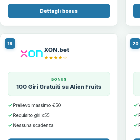
Dettagli bonus
19
20
XON.bet
★★★★☆
BONUS
100 Giri Gratuiti su Alien Fruits
Prelievo massimo €50
Requisito giri x55
Nessuna scadenza