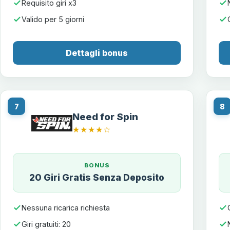
Requisito giri x3
Valido per 5 giorni
Dettagli bonus
7
8
Need for Spin
★★★★☆
BONUS
20 Giri Gratis Senza Deposito
Nessuna ricarica richiesta
Giri gratuiti: 20