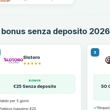
a bonus senza deposito 2026
3
Slotoro
★★★★★
BONUS
€25 Senza deposito
50 G
Valido per 5 giorni
Requisi
Prelievo massimo €25