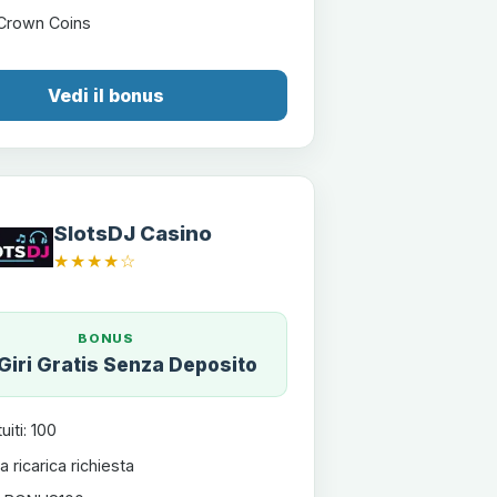
 Crown Coins
Vedi il bonus
SlotsDJ Casino
★★★★☆
BONUS
Giri Gratis Senza Deposito
uiti: 100
 ricarica richiesta