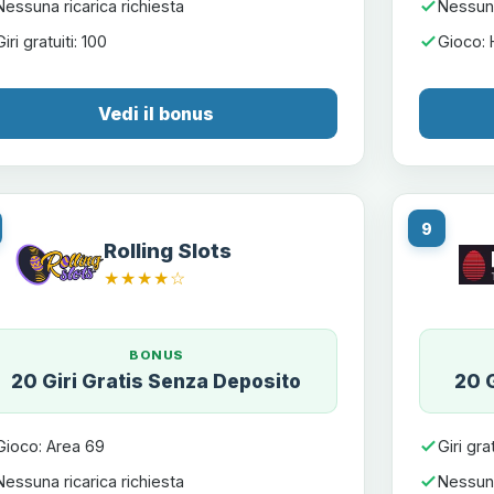
Nessuna ricarica richiesta
Nessuna
Giri gratuiti: 100
Gioco: 
Vedi il bonus
9
Rolling Slots
★★★★☆
BONUS
20 Giri Gratis Senza Deposito
20 
Gioco: Area 69
Giri grat
Nessuna ricarica richiesta
Nessuna