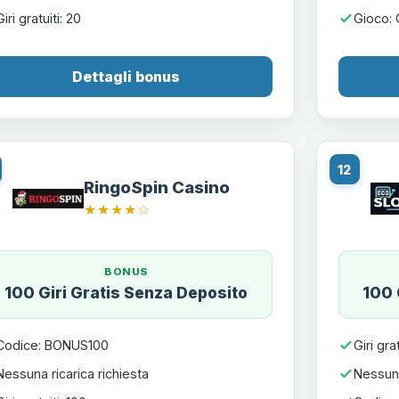
Giri gratuiti: 20
Gioco:
Dettagli bonus
12
RingoSpin Casino
★★★★☆
BONUS
100 Giri Gratis Senza Deposito
100 
Codice: BONUS100
Giri grat
Nessuna ricarica richiesta
Nessuna