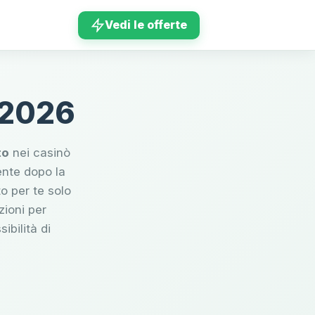
Vedi le offerte
 2026
to
nei casinò
ente dopo la
o per te solo
zioni per
ibilità di