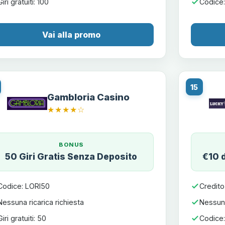
Giri gratuiti: 100
Codice
Vai alla promo
15
Gambloria Casino
★★★★☆
BONUS
50 Giri Gratis Senza Deposito
€10 d
Codice: LORI50
Credito
Nessuna ricarica richiesta
Nessuna
Giri gratuiti: 50
Codice