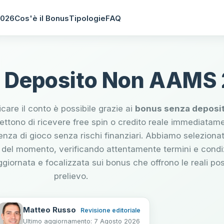
2026
Cos'è il Bonus
Tipologie
FAQ
 Deposito Non AAMS
care il conto è possibile grazie ai
bonus senza deposi
ttono di ricevere free spin o credito reale immediatam
enza di gioco senza rischi finanziari. Abbiamo selezionat
i del momento, verificando attentamente termini e condi
ggiornata e focalizzata sui bonus che offrono le reali poss
prelievo.
Matteo Russo
Revisione editoriale
Ultimo aggiornamento: 7 Agosto 2026