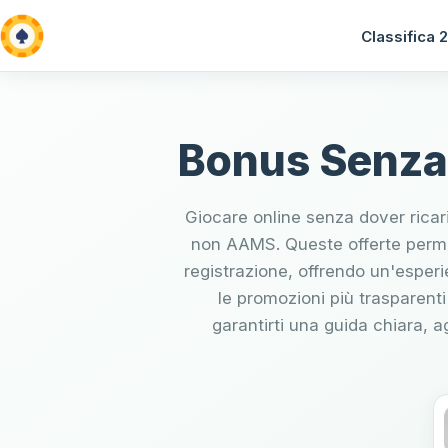
Classifica 
Bonus Senza
Giocare online senza dover ricari
non AAMS. Queste offerte perme
registrazione, offrendo un'esperi
le promozioni più trasparent
garantirti una guida chiara, a