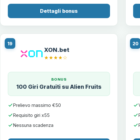
Dettagli bonus
19
20
XON.bet
★★★★☆
BONUS
100 Giri Gratuiti su Alien Fruits
Prelievo massimo €50
Requisito giri x55
Nessuna scadenza