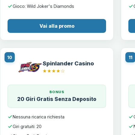
Gioco: Wild Joker's Diamonds
Vai alla promo
10
11
Spinlander Casino
★★★★☆
BONUS
20 Giri Gratis Senza Deposito
Nessuna ricarica richiesta
Giri gratuiti: 20