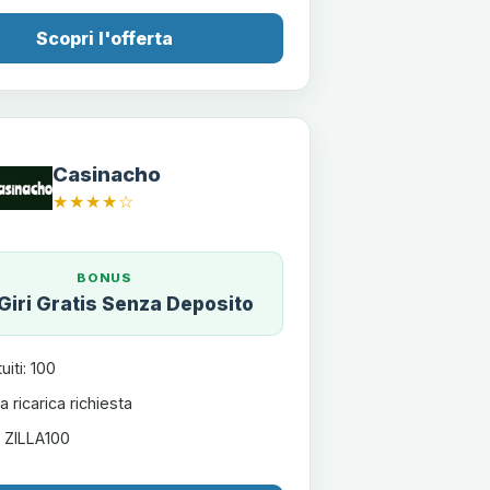
Scopri l'offerta
Casinacho
★★★★☆
BONUS
Giri Gratis Senza Deposito
uiti: 100
 ricarica richiesta
 ZILLA100