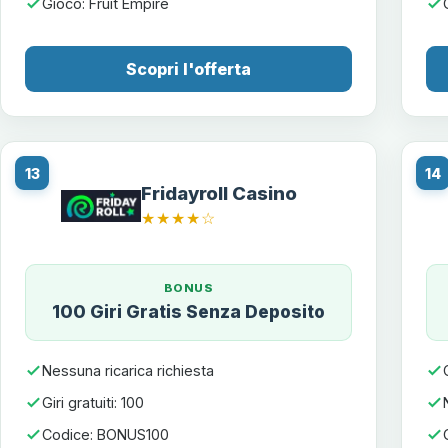
Gioco: Fruit Empire
Scopri l'offerta
13
14
Fridayroll Casino
★★★★☆
BONUS
100 Giri Gratis Senza Deposito
Nessuna ricarica richiesta
Giri gratuiti: 100
Codice: BONUS100