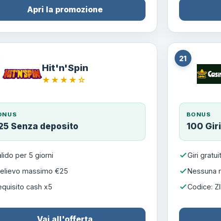
Apri la promozione
21
Hit'n'Spin
★★★★☆
ONUS
BONUS
25 Senza deposito
100 Gir
lido per 5 giorni
Giri gratuit
relievo massimo €25
Nessuna ri
equisito cash x5
Codice: Z
Vai all'offerta