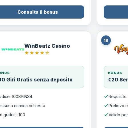
Consulta il bonus
18
WinBeatz Casino
★★★★☆
ONUS
BONUS
00 Giri Gratis senza deposito
€20 Sen
odice: 100SPINS4
Requisito
ssuna ricarica richiesta
Prelievo
ri gratuiti: 100
Valido per