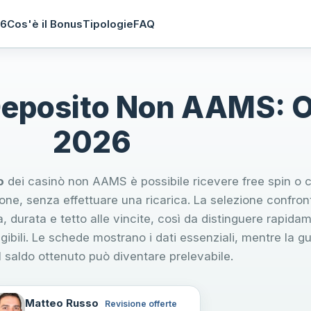
26
Cos'è il Bonus
Tipologie
FAQ
eposito Non AAMS: O
2026
o
dei casinò non AAMS è possibile ricevere free spin o c
one, senza effettuare una ricarica. La selezione confron
ata, durata e tetto alle vincite, così da distinguere rapida
gibili. Le schede mostrano i dati essenziali, mentre la g
l saldo ottenuto può diventare prelevabile.
Matteo Russo
Revisione offerte