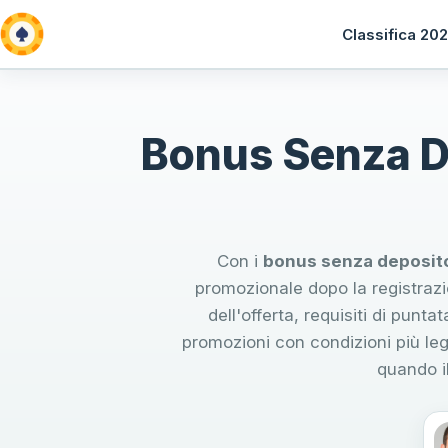
Classifica 20
Bonus Senza D
Con i
bonus senza deposit
promozionale dopo la registrazi
dell'offerta, requisiti di punt
promozioni con condizioni più leg
quando i