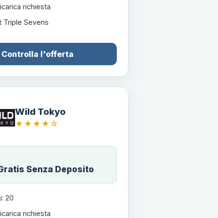
carica richiesta
t Triple Sevens
Controlla l'offerta
Wild Tokyo
★★★★☆
 Gratis Senza Deposito
i: 20
carica richiesta