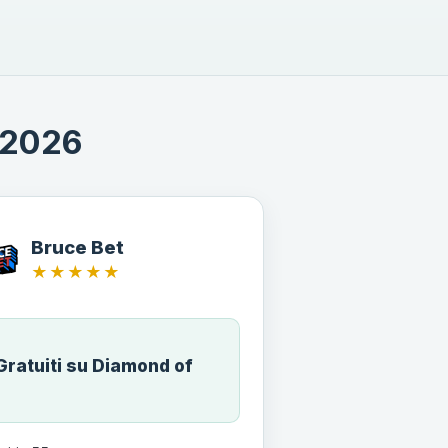
 2026
Bruce Bet
★★★★★
Gratuiti su Diamond of