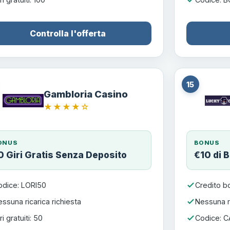
Controlla l'offerta
15
Gambloria Casino
★★★★☆
ONUS
BONUS
0 Giri Gratis Senza Deposito
€10 di B
odice: LORI50
Credito b
ssuna ricarica richiesta
Nessuna ri
ri gratuiti: 50
Codice: 