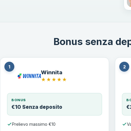
Bonus senza dep
1
2
Winnita
★★★★★
BONUS
B
€10 Senza deposito
€
Prelievo massimo €10
Va