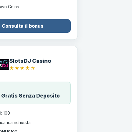
own Coins
Consulta il bonus
SlotsDJ Casino
★★★★☆
i Gratis Senza Deposito
i: 100
carica richiesta
BONUS100