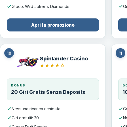
Gioco: Wild Joker's Diamonds
Gi
Apri la promozione
10
11
Spinlander Casino
★★★★☆
BONUS
B
20 Giri Gratis Senza Deposito
1
Nessuna ricarica richiesta
C
Giri gratuiti: 20
Ne
Gioco: Fruit Empire
Gi