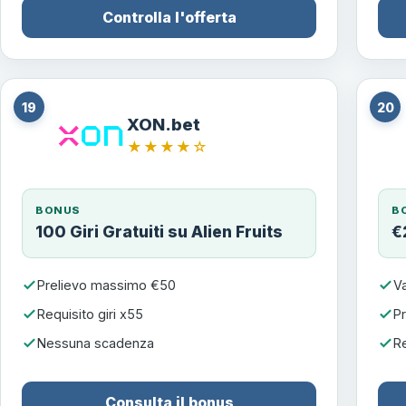
Controlla l'offerta
19
20
XON.bet
★★★★☆
BONUS
B
100 Giri Gratuiti su Alien Fruits
€
Prelievo massimo €50
Va
Requisito giri x55
P
Nessuna scadenza
R
Consulta il bonus