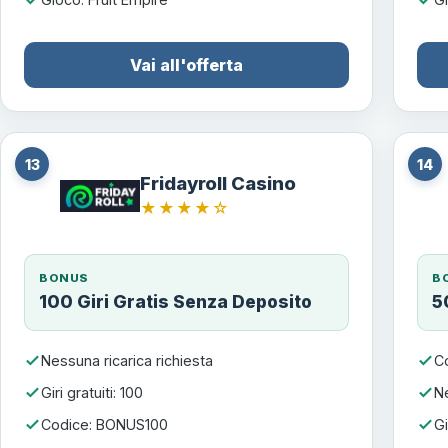
Vai all'offerta
13
14
Fridayroll Casino
★★★★☆
BONUS
B
100 Giri Gratis Senza Deposito
5
Nessuna ricarica richiesta
C
Giri gratuiti: 100
Ne
Codice: BONUS100
Gi