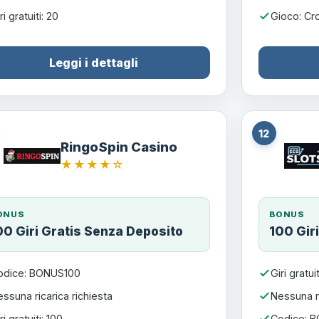
ri gratuiti: 20
Gioco: Cr
Leggi i dettagli
12
RingoSpin Casino
★★★★☆
ONUS
BONUS
00 Giri Gratis Senza Deposito
100 Gir
odice: BONUS100
Giri gratuit
ssuna ricarica richiesta
Nessuna ri
ri gratuiti: 100
Codice: 