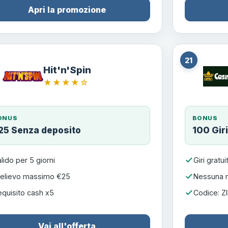
Apri la promozione
21
Hit'n'Spin
★★★★☆
ONUS
BONUS
25 Senza deposito
100 Gir
lido per 5 giorni
Giri gratuit
relievo massimo €25
Nessuna ri
equisito cash x5
Codice: Z
Vai all'offerta