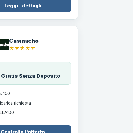
Leggi i dettagli
Casinacho
★★★★☆
i Gratis Senza Deposito
i: 100
carica richiesta
ILLA100
Controlla l'offerta