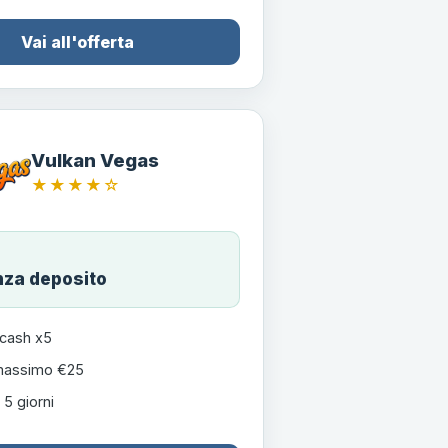
Vai all'offerta
Vulkan Vegas
★★★★☆
za deposito
 cash x5
 massimo €25
 5 giorni