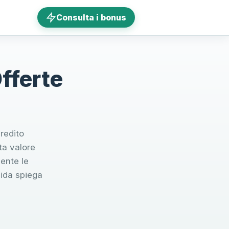
Consulta i bonus
fferte
redito
ta valore
mente le
uida spiega