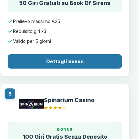
50 Giri Gratuiti su Book Of Sirens
Prelievo massimo €25
Requisito giri x3
Valido per 5 giorni
Dettagli bonus
5
Spinarium Casino
★★★★☆
BONUS
100 Giri Gratis Senza Deposito