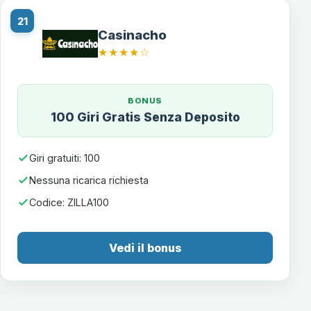
21
Casinacho
★★★★☆
BONUS
100 Giri Gratis Senza Deposito
Giri gratuiti: 100
Nessuna ricarica richiesta
Codice: ZILLA100
Vedi il bonus