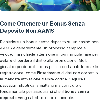
Come Ottenere un Bonus Senza
Deposito Non AAMS
Richiedere un bonus senza deposito su un casinò non
AAMS è generalmente un processo semplice e
veloce, ma richiede attenzione in ogni singola fase per
evitare di perdere il diritto alla promozione. Molti
giocatori perdono il bonus per errori banali durante la
registrazione, come l'inserimento di dati non corretti o
la mancata attivazione tramite codice. Seguire i
passaggi indicati dalla piattaforma con cura è
fondamentale per assicurarsi che il
bonus senza
deposito
venga attribuito correttamente.