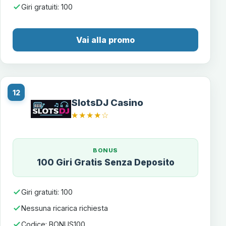
Giri gratuiti: 100
Vai alla promo
12
SlotsDJ Casino
★★★★☆
BONUS
100 Giri Gratis Senza Deposito
Giri gratuiti: 100
Nessuna ricarica richiesta
Codice: BONUS100