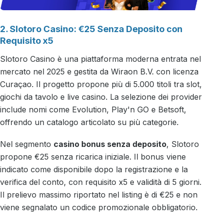
2. Slotoro Casino: €25 Senza Deposito con
Requisito x5
Slotoro Casino è una piattaforma moderna entrata nel
mercato nel 2025 e gestita da Wiraon B.V. con licenza
Curaçao. Il progetto propone più di 5.000 titoli tra slot,
giochi da tavolo e live casino. La selezione dei provider
include nomi come Evolution, Play'n GO e Betsoft,
offrendo un catalogo articolato su più categorie.
Nel segmento
casino bonus senza deposito
, Slotoro
propone €25 senza ricarica iniziale. Il bonus viene
indicato come disponibile dopo la registrazione e la
verifica del conto, con requisito x5 e validità di 5 giorni.
Il prelievo massimo riportato nel listing è di €25 e non
viene segnalato un codice promozionale obbligatorio.