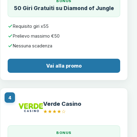
BONUS
50 Giri Gratuiti su Diamond of Jungle
Requisito giri x55
Prelievo massimo €50
Nessuna scadenza
Vai alla promo
4
Verde Casino
★★★★☆
BONUS