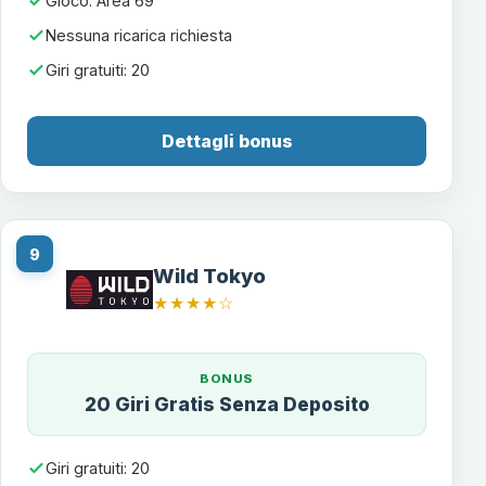
Gioco: Area 69
Nessuna ricarica richiesta
Giri gratuiti: 20
Dettagli bonus
9
Wild Tokyo
★★★★☆
BONUS
20 Giri Gratis Senza Deposito
Giri gratuiti: 20