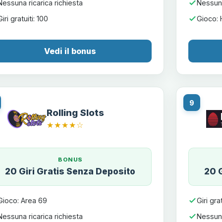
Nessuna ricarica richiesta
Nessuna
Giri gratuiti: 100
Gioco: 
Vedi il bonus
9
Rolling Slots
★★★★☆
BONUS
20 Giri Gratis Senza Deposito
20 
Gioco: Area 69
Giri grat
Nessuna ricarica richiesta
Nessuna