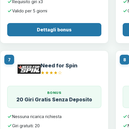
Requisito giri x3
Valido per 5 giorni
Dettagli bonus
7
8
Need for Spin
★★★★☆
BONUS
20 Giri Gratis Senza Deposito
Nessuna ricarica richiesta
Giri gratuiti: 20