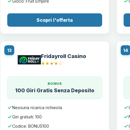
Gioco: Fruit Empire
Scopri l'offerta
13
14
Fridayroll Casino
★★★★☆
BONUS
100 Giri Gratis Senza Deposito
Nessuna ricarica richiesta
Giri gratuiti: 100
Codice: BONUS100