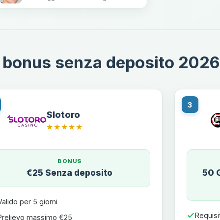
a bonus senza deposito 2026
3
Slotoro
★★★★★
BONUS
€25 Senza deposito
50 G
Valido per 5 giorni
Requisi
Prelievo massimo €25