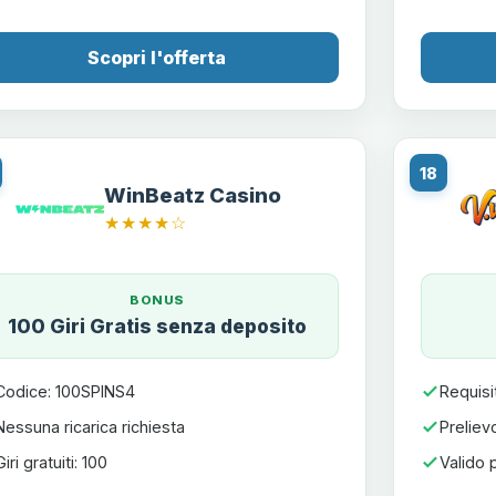
Scopri l'offerta
18
WinBeatz Casino
★★★★☆
BONUS
100 Giri Gratis senza deposito
Codice: 100SPINS4
Requisi
Nessuna ricarica richiesta
Prelie
Giri gratuiti: 100
Valido 