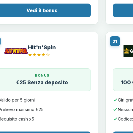
Vedi il bonus
21
Hit'n'Spin
★★★★☆
BONUS
€25 Senza deposito
100 
Valido per 5 giorni
Giri grat
Prelievo massimo €25
Nessuna
Requisito cash x5
Codice: