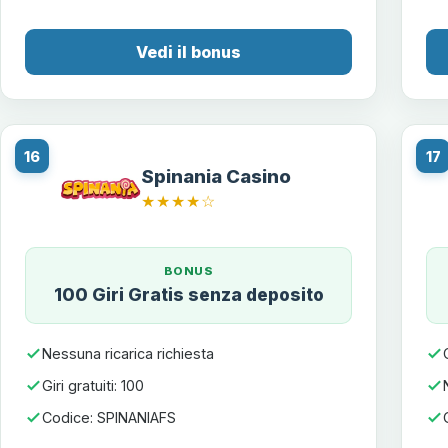
Vedi il bonus
16
17
Spinania Casino
★★★★☆
BONUS
100 Giri Gratis senza deposito
Nessuna ricarica richiesta
Giri gratuiti: 100
Codice: SPINANIAFS