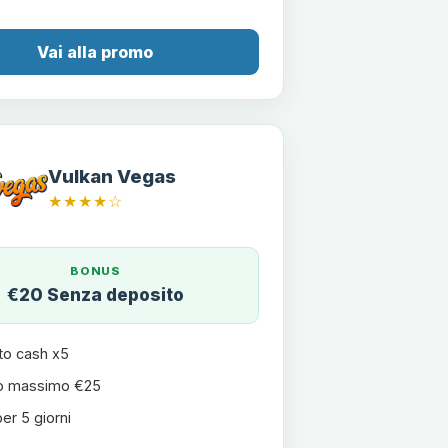
Vai alla promo
Vulkan Vegas
★★★★☆
BONUS
€20 Senza deposito
to cash x5
vo massimo €25
per 5 giorni