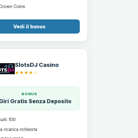
 Crown Coins
Vedi il bonus
SlotsDJ Casino
★★★★☆
BONUS
Giri Gratis Senza Deposito
uiti: 100
 ricarica richiesta