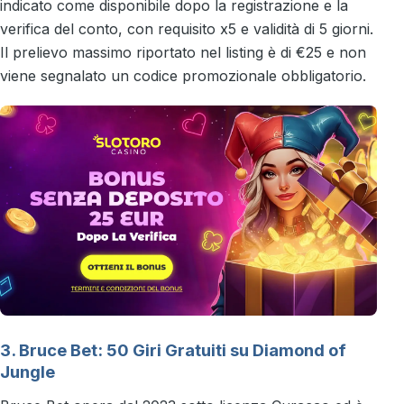
indicato come disponibile dopo la registrazione e la
verifica del conto, con requisito x5 e validità di 5 giorni.
Il prelievo massimo riportato nel listing è di €25 e non
viene segnalato un codice promozionale obbligatorio.
3. Bruce Bet: 50 Giri Gratuiti su Diamond of
Jungle