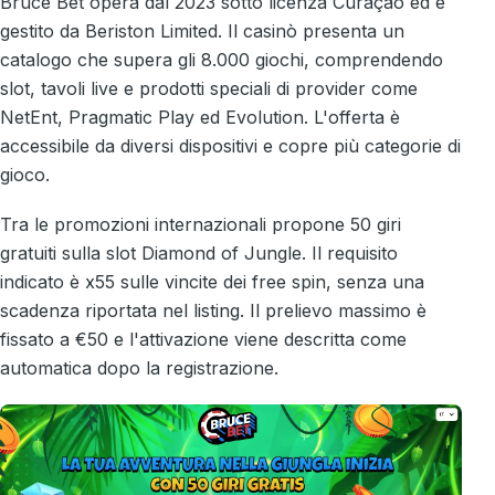
Bruce Bet opera dal 2023 sotto licenza Curaçao ed è
gestito da Beriston Limited. Il casinò presenta un
catalogo che supera gli 8.000 giochi, comprendendo
slot, tavoli live e prodotti speciali di provider come
NetEnt, Pragmatic Play ed Evolution. L'offerta è
accessibile da diversi dispositivi e copre più categorie di
gioco.
Tra le promozioni internazionali propone 50 giri
gratuiti sulla slot Diamond of Jungle. Il requisito
indicato è x55 sulle vincite dei free spin, senza una
scadenza riportata nel listing. Il prelievo massimo è
fissato a €50 e l'attivazione viene descritta come
automatica dopo la registrazione.