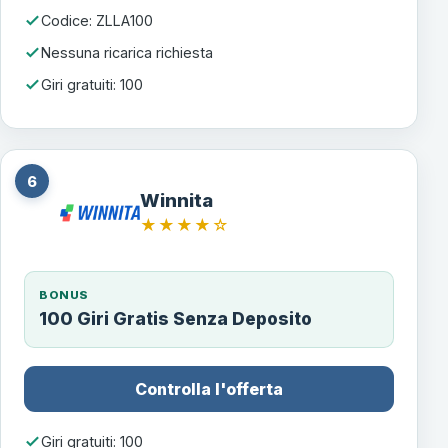
Codice: ZLLA100
Nessuna ricarica richiesta
Giri gratuiti: 100
6
Winnita
★★★★☆
BONUS
100 Giri Gratis Senza Deposito
Controlla l'offerta
Giri gratuiti: 100