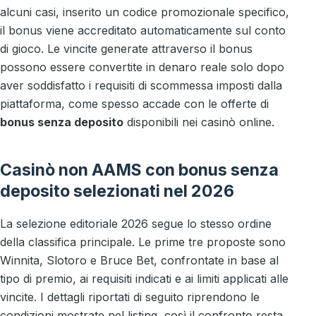
alcuni casi, inserito un codice promozionale specifico,
il bonus viene accreditato automaticamente sul conto
di gioco. Le vincite generate attraverso il bonus
possono essere convertite in denaro reale solo dopo
aver soddisfatto i requisiti di scommessa imposti dalla
piattaforma, come spesso accade con le offerte di
bonus senza deposito
disponibili nei casinò online.
Casinò non AAMS con bonus senza
deposito selezionati nel 2026
La selezione editoriale 2026 segue lo stesso ordine
della classifica principale. Le prime tre proposte sono
Winnita, Slotoro e Bruce Bet, confrontate in base al
tipo di premio, ai requisiti indicati e ai limiti applicati alle
vincite. I dettagli riportati di seguito riprendono le
condizioni mostrate nel listing, così il confronto resta