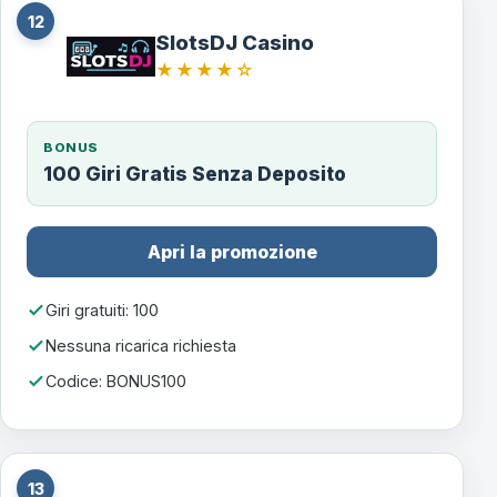
12
SlotsDJ Casino
★★★★☆
BONUS
100 Giri Gratis Senza Deposito
Apri la promozione
Giri gratuiti: 100
Nessuna ricarica richiesta
Codice: BONUS100
13