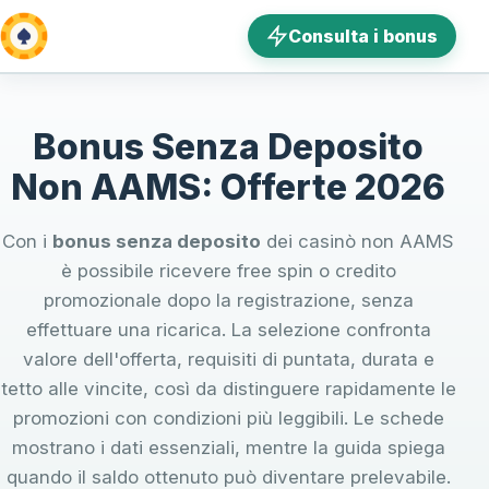
Consulta i bonus
Bonus Senza Deposito
Non AAMS: Offerte 2026
Con i
bonus senza deposito
dei casinò non AAMS
è possibile ricevere free spin o credito
promozionale dopo la registrazione, senza
effettuare una ricarica. La selezione confronta
valore dell'offerta, requisiti di puntata, durata e
tetto alle vincite, così da distinguere rapidamente le
promozioni con condizioni più leggibili. Le schede
mostrano i dati essenziali, mentre la guida spiega
quando il saldo ottenuto può diventare prelevabile.