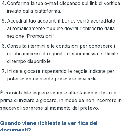
Conferma la tua e-mail cliccando sul link di verifica
inviato dalla piattaforma.
Accedi al tuo account: il bonus verrà accreditato
automaticamente oppure dovrai richiederlo dalla
sezione 'Promozioni'.
Consulta i termini e le condizioni per conoscere i
giochi ammessi, il requisito di scommessa e il limite
di tempo disponibile.
Inizia a giocare rispettando le regole indicate per
poter eventualmente prelevare le vincite.
È consigliabile leggere sempre attentamente i termini
prima di iniziare a giocare, in modo da non incorrere in
spiacevoli sorprese al momento del prelievo.
Quando viene richiesta la verifica dei
documenti?