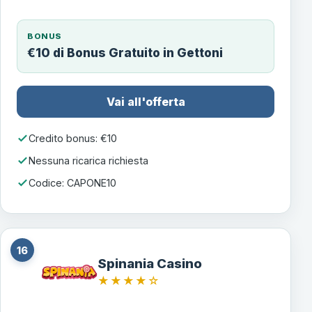
BONUS
€10 di Bonus Gratuito in Gettoni
Vai all'offerta
Credito bonus: €10
Nessuna ricarica richiesta
Codice: CAPONE10
16
Spinania Casino
★★★★☆