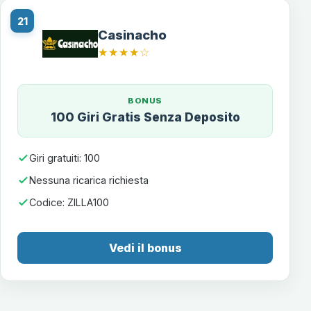
21
Casinacho
★★★★☆
BONUS
100 Giri Gratis Senza Deposito
Giri gratuiti: 100
Nessuna ricarica richiesta
Codice: ZILLA100
Vedi il bonus