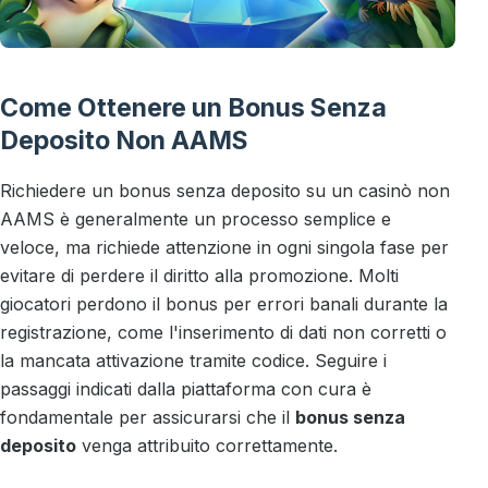
Come Ottenere un Bonus Senza
Deposito Non AAMS
Richiedere un bonus senza deposito su un casinò non
AAMS è generalmente un processo semplice e
veloce, ma richiede attenzione in ogni singola fase per
evitare di perdere il diritto alla promozione. Molti
giocatori perdono il bonus per errori banali durante la
registrazione, come l'inserimento di dati non corretti o
la mancata attivazione tramite codice. Seguire i
passaggi indicati dalla piattaforma con cura è
fondamentale per assicurarsi che il
bonus senza
deposito
venga attribuito correttamente.