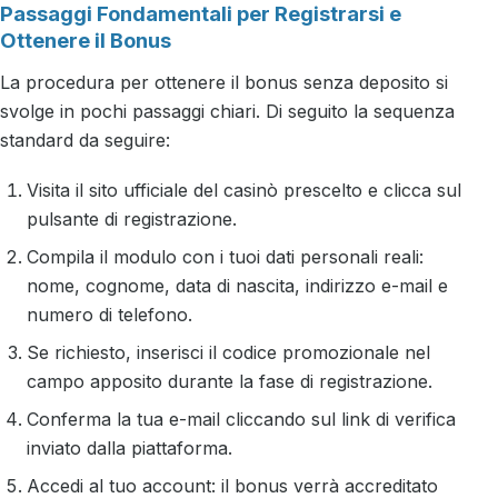
Passaggi Fondamentali per Registrarsi e
Ottenere il Bonus
La procedura per ottenere il bonus senza deposito si
svolge in pochi passaggi chiari. Di seguito la sequenza
standard da seguire:
Visita il sito ufficiale del casinò prescelto e clicca sul
pulsante di registrazione.
Compila il modulo con i tuoi dati personali reali:
nome, cognome, data di nascita, indirizzo e-mail e
numero di telefono.
Se richiesto, inserisci il codice promozionale nel
campo apposito durante la fase di registrazione.
Conferma la tua e-mail cliccando sul link di verifica
inviato dalla piattaforma.
Accedi al tuo account: il bonus verrà accreditato