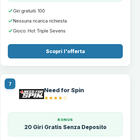
Giri gratuiti: 100
Nessuna ricarica richiesta
Gioco: Hot Triple Sevens
Scopri l'offerta
7
Need for Spin
★★★★☆
BONUS
20 Giri Gratis Senza Deposito