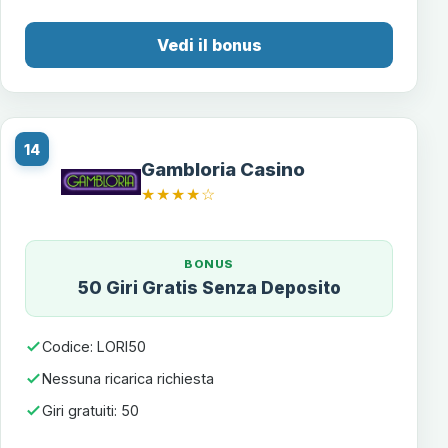
Vedi il bonus
14
Gambloria Casino
★★★★☆
BONUS
50 Giri Gratis Senza Deposito
Codice: LORI50
Nessuna ricarica richiesta
Giri gratuiti: 50