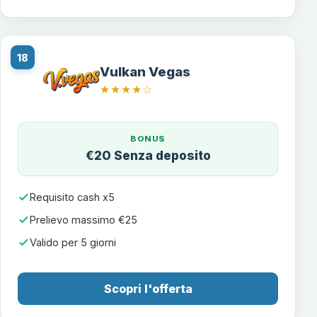
18
Vulkan Vegas
★★★★☆
BONUS
€20 Senza deposito
Requisito cash x5
Prelievo massimo €25
Valido per 5 giorni
Scopri l'offerta