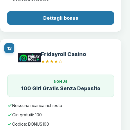
Dettagli bonus
13
Fridayroll Casino
★★★★☆
BONUS
100 Giri Gratis Senza Deposito
Nessuna ricarica richiesta
Giri gratuiti: 100
Codice: BONUS100