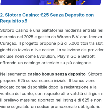
2. Slotoro Casino: €25 Senza Deposito con
Requisito x5
Slotoro Casino è una piattaforma moderna entrata nel
mercato nel 2025 e gestita da Wiraon B.V. con licenza
Curaçao. Il progetto propone più di 5.000 titoli tra slot,
giochi da tavolo e live casino. La selezione dei provider
include nomi come Evolution, Play'n GO e Betsoft,
offrendo un catalogo articolato su più categorie.
Nel segmento
casino bonus senza deposito
, Slotoro
propone €25 senza ricarica iniziale. Il bonus viene
indicato come disponibile dopo la registrazione e la
verifica del conto, con requisito x5 e validità di 5 giorni.
Il prelievo massimo riportato nel listing è di €25 e non
viene segnalato un codice promozionale obbligatorio.