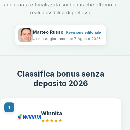
aggiornata e focalizzata sui bonus che offrono le
reali possibilità di prelievo.
Matteo Russo
Revisione editoriale
Ultimo aggiornamento: 7 Agosto 2026
Classifica bonus senza
deposito 2026
1
Winnita
★★★★★