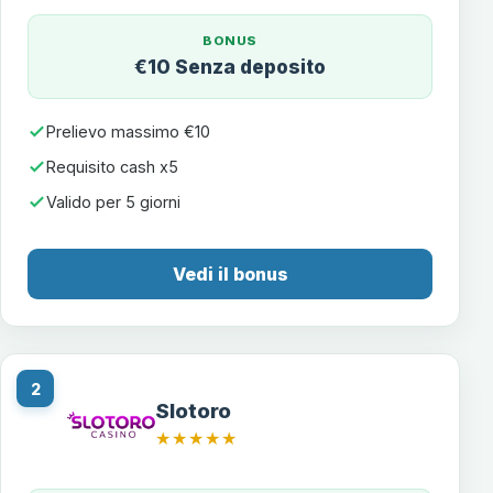
BONUS
€10 Senza deposito
Prelievo massimo €10
Requisito cash x5
Valido per 5 giorni
Vedi il bonus
2
Slotoro
★★★★★