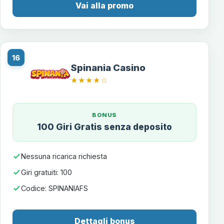
Vai alla promo
16
Spinania Casino
★★★★☆
BONUS
100 Giri Gratis senza deposito
Nessuna ricarica richiesta
Giri gratuiti: 100
Codice: SPINANIAFS
Dettagli bonus