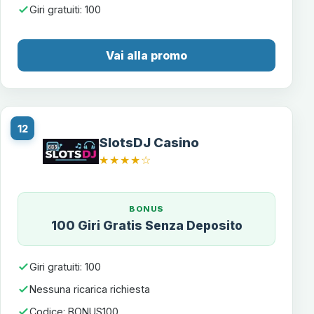
Giri gratuiti: 100
Vai alla promo
12
SlotsDJ Casino
★★★★☆
BONUS
100 Giri Gratis Senza Deposito
Giri gratuiti: 100
Nessuna ricarica richiesta
Codice: BONUS100