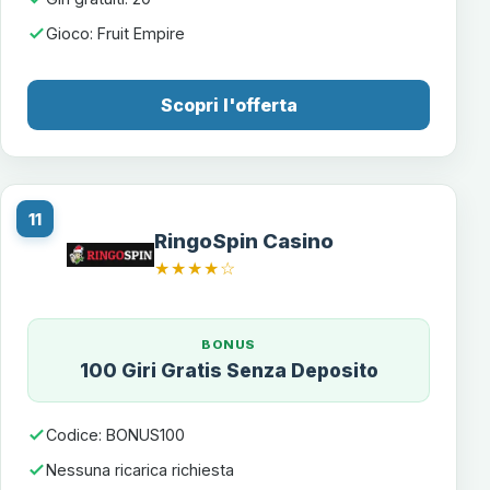
Gioco: Fruit Empire
Scopri l'offerta
11
RingoSpin Casino
★★★★☆
BONUS
100 Giri Gratis Senza Deposito
Codice: BONUS100
Nessuna ricarica richiesta