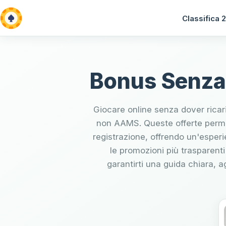
Classifica 
Bonus Senza
Giocare online senza dover ricari
non AAMS. Queste offerte perme
registrazione, offrendo un'esperi
le promozioni più trasparent
garantirti una guida chiara, a