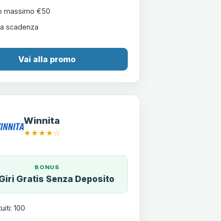
vo massimo €50
a scadenza
Vai alla promo
Winnita
★★★★☆
BONUS
Giri Gratis Senza Deposito
uiti: 100