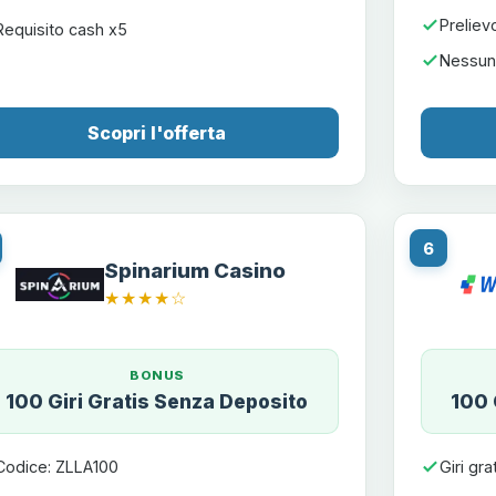
Prelie
Requisito cash x5
Nessun
Scopri l'offerta
6
Spinarium Casino
★★★★☆
BONUS
100 Giri Gratis Senza Deposito
100 
Codice: ZLLA100
Giri grat