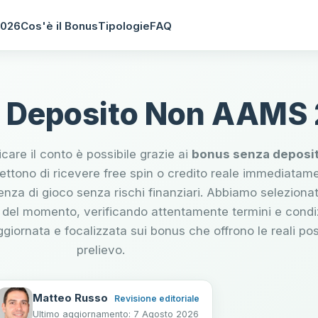
2026
Cos'è il Bonus
Tipologie
FAQ
 Deposito Non AAMS
care il conto è possibile grazie ai
bonus senza deposi
ttono di ricevere free spin o credito reale immediatam
enza di gioco senza rischi finanziari. Abbiamo selezionat
i del momento, verificando attentamente termini e condi
ggiornata e focalizzata sui bonus che offrono le reali poss
prelievo.
Matteo Russo
Revisione editoriale
Ultimo aggiornamento: 7 Agosto 2026