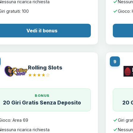
Nessuna ricarica richiesta
Nessuna
Giri gratuiti: 100
Gioco: 
Vedi il bonus
9
Rolling Slots
★★★★☆
BONUS
20 Giri Gratis Senza Deposito
20 
Gioco: Area 69
Giri grat
Nessuna ricarica richiesta
Nessuna