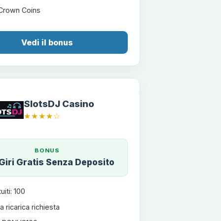
 Crown Coins
Vedi il bonus
SlotsDJ Casino
★★★★☆
BONUS
Giri Gratis Senza Deposito
uiti: 100
 ricarica richiesta