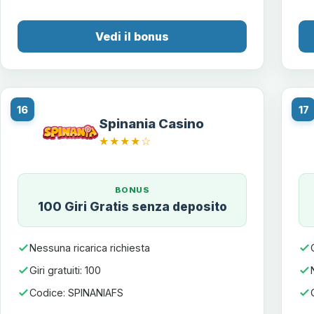
Vedi il bonus
16
17
Spinania Casino
★★★★☆
BONUS
100 Giri Gratis senza deposito
Nessuna ricarica richiesta
Giri gratuiti: 100
Codice: SPINANIAFS