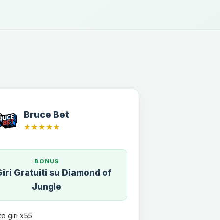
Bruce Bet
★★★★★
BONUS
iri Gratuiti su Diamond of
Jungle
to giri x55