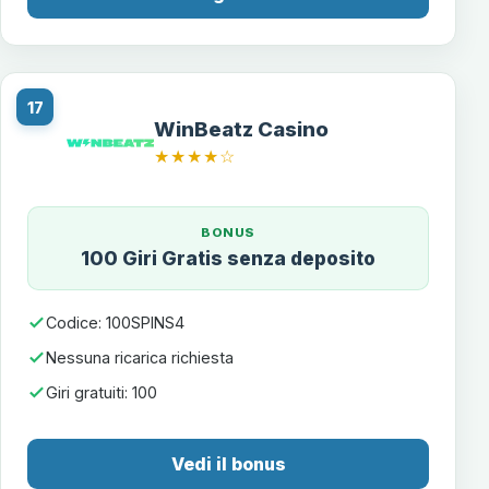
17
WinBeatz Casino
★★★★☆
BONUS
100 Giri Gratis senza deposito
Codice: 100SPINS4
Nessuna ricarica richiesta
Giri gratuiti: 100
Vedi il bonus