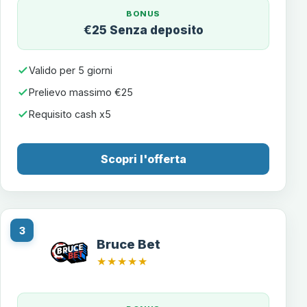
BONUS
€25 Senza deposito
Valido per 5 giorni
Prelievo massimo €25
Requisito cash x5
Scopri l'offerta
3
Bruce Bet
★★★★★