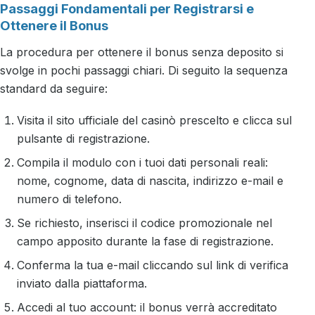
Passaggi Fondamentali per Registrarsi e
Ottenere il Bonus
La procedura per ottenere il bonus senza deposito si
svolge in pochi passaggi chiari. Di seguito la sequenza
standard da seguire:
Visita il sito ufficiale del casinò prescelto e clicca sul
pulsante di registrazione.
Compila il modulo con i tuoi dati personali reali:
nome, cognome, data di nascita, indirizzo e-mail e
numero di telefono.
Se richiesto, inserisci il codice promozionale nel
campo apposito durante la fase di registrazione.
Conferma la tua e-mail cliccando sul link di verifica
inviato dalla piattaforma.
Accedi al tuo account: il bonus verrà accreditato