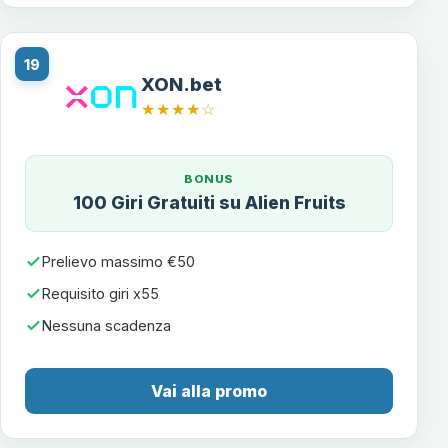
19
XON.bet
★★★★☆
BONUS
100 Giri Gratuiti su Alien Fruits
Prelievo massimo €50
Requisito giri x55
Nessuna scadenza
Vai alla promo