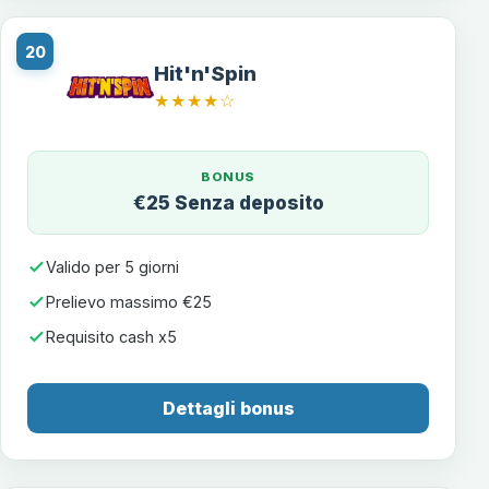
20
Hit'n'Spin
★★★★☆
BONUS
€25 Senza deposito
Valido per 5 giorni
Prelievo massimo €25
Requisito cash x5
Dettagli bonus