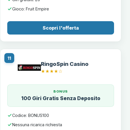
Gioco: Fruit Empire
Scopri l'offerta
11
RingoSpin Casino
★★★★☆
BONUS
100 Giri Gratis Senza Deposito
Codice: BONUS100
Nessuna ricarica richiesta