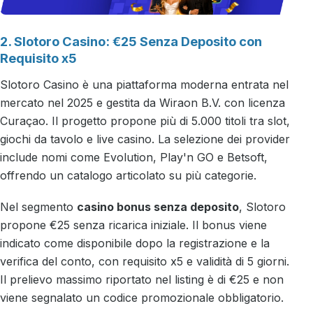
2. Slotoro Casino: €25 Senza Deposito con
Requisito x5
Slotoro Casino è una piattaforma moderna entrata nel
mercato nel 2025 e gestita da Wiraon B.V. con licenza
Curaçao. Il progetto propone più di 5.000 titoli tra slot,
giochi da tavolo e live casino. La selezione dei provider
include nomi come Evolution, Play'n GO e Betsoft,
offrendo un catalogo articolato su più categorie.
Nel segmento
casino bonus senza deposito
, Slotoro
propone €25 senza ricarica iniziale. Il bonus viene
indicato come disponibile dopo la registrazione e la
verifica del conto, con requisito x5 e validità di 5 giorni.
Il prelievo massimo riportato nel listing è di €25 e non
viene segnalato un codice promozionale obbligatorio.