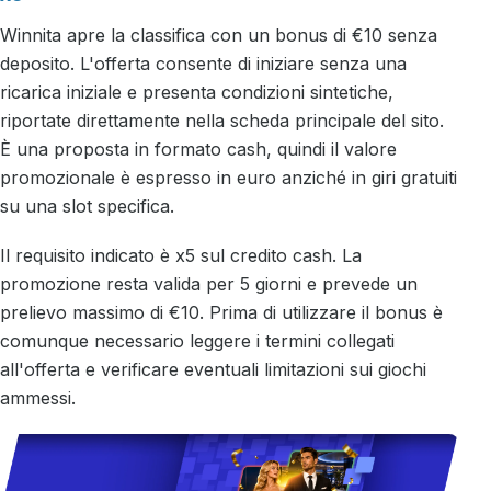
Winnita apre la classifica con un bonus di €10 senza
deposito. L'offerta consente di iniziare senza una
ricarica iniziale e presenta condizioni sintetiche,
riportate direttamente nella scheda principale del sito.
È una proposta in formato cash, quindi il valore
promozionale è espresso in euro anziché in giri gratuiti
su una slot specifica.
Il requisito indicato è x5 sul credito cash. La
promozione resta valida per 5 giorni e prevede un
prelievo massimo di €10. Prima di utilizzare il bonus è
comunque necessario leggere i termini collegati
all'offerta e verificare eventuali limitazioni sui giochi
ammessi.