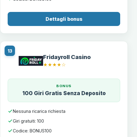
Dettagli bonus
13
Fridayroll Casino
★★★★☆
BONUS
100 Giri Gratis Senza Deposito
Nessuna ricarica richiesta
Giri gratuiti: 100
Codice: BONUS100