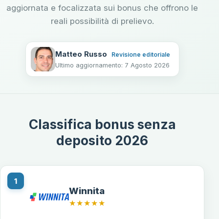
aggiornata e focalizzata sui bonus che offrono le
reali possibilità di prelievo.
Matteo Russo
Revisione editoriale
Ultimo aggiornamento: 7 Agosto 2026
Classifica bonus senza
deposito 2026
1
Winnita
★★★★★