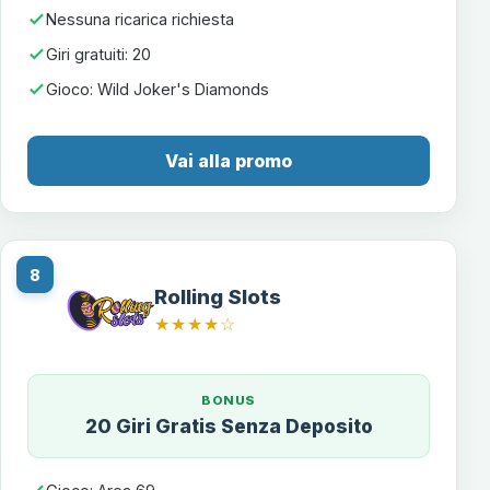
Nessuna ricarica richiesta
Giri gratuiti: 20
Gioco: Wild Joker's Diamonds
Vai alla promo
8
Rolling Slots
★★★★☆
BONUS
20 Giri Gratis Senza Deposito