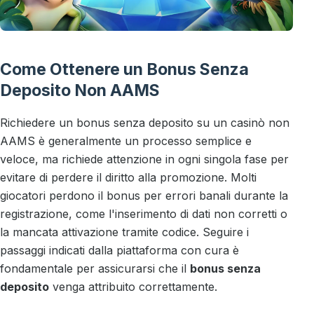
Come Ottenere un Bonus Senza
Deposito Non AAMS
Richiedere un bonus senza deposito su un casinò non
AAMS è generalmente un processo semplice e
veloce, ma richiede attenzione in ogni singola fase per
evitare di perdere il diritto alla promozione. Molti
giocatori perdono il bonus per errori banali durante la
registrazione, come l'inserimento di dati non corretti o
la mancata attivazione tramite codice. Seguire i
passaggi indicati dalla piattaforma con cura è
fondamentale per assicurarsi che il
bonus senza
deposito
venga attribuito correttamente.