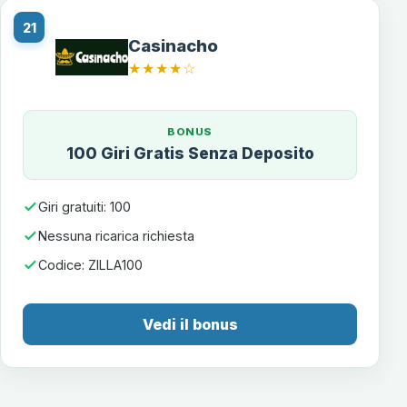
21
Casinacho
★★★★☆
BONUS
100 Giri Gratis Senza Deposito
Giri gratuiti: 100
Nessuna ricarica richiesta
Codice: ZILLA100
Vedi il bonus