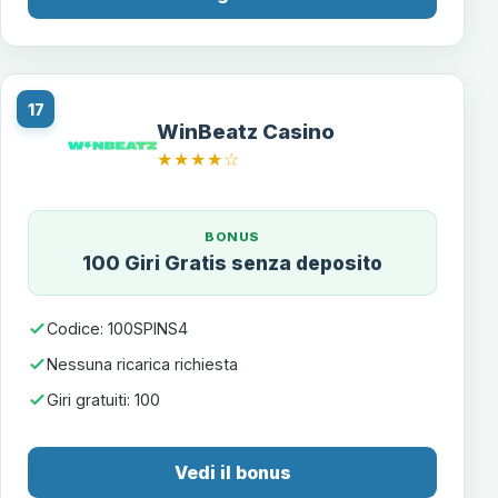
17
WinBeatz Casino
★★★★☆
BONUS
100 Giri Gratis senza deposito
Codice: 100SPINS4
Nessuna ricarica richiesta
Giri gratuiti: 100
Vedi il bonus