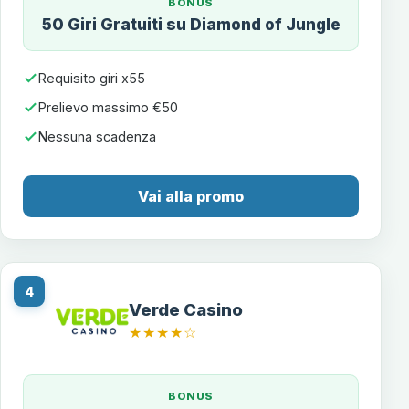
BONUS
50 Giri Gratuiti su Diamond of Jungle
Requisito giri x55
Prelievo massimo €50
Nessuna scadenza
Vai alla promo
4
Verde Casino
★★★★☆
BONUS