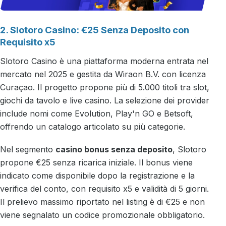
2. Slotoro Casino: €25 Senza Deposito con
Requisito x5
Slotoro Casino è una piattaforma moderna entrata nel
mercato nel 2025 e gestita da Wiraon B.V. con licenza
Curaçao. Il progetto propone più di 5.000 titoli tra slot,
giochi da tavolo e live casino. La selezione dei provider
include nomi come Evolution, Play'n GO e Betsoft,
offrendo un catalogo articolato su più categorie.
Nel segmento
casino bonus senza deposito
, Slotoro
propone €25 senza ricarica iniziale. Il bonus viene
indicato come disponibile dopo la registrazione e la
verifica del conto, con requisito x5 e validità di 5 giorni.
Il prelievo massimo riportato nel listing è di €25 e non
viene segnalato un codice promozionale obbligatorio.