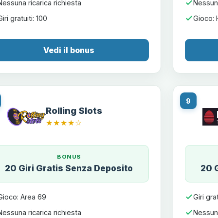
Nessuna ricarica richiesta
Nessuna
Giri gratuiti: 100
Gioco: 
Vedi il bonus
9
Rolling Slots
★★★★☆
BONUS
20 Giri Gratis Senza Deposito
20 
Gioco: Area 69
Giri grat
Nessuna ricarica richiesta
Nessuna