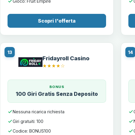
Gioco: Fruit Empire
Scopri l'offerta
13
14
Fridayroll Casino
★★★★☆
BONUS
100 Giri Gratis Senza Deposito
Nessuna ricarica richiesta
Giri gratuiti: 100
Codice: BONUS100