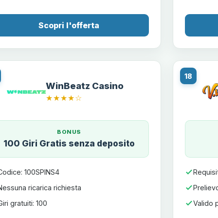
Scopri l'offerta
18
WinBeatz Casino
★★★★☆
BONUS
100 Giri Gratis senza deposito
Codice: 100SPINS4
Requisi
Nessuna ricarica richiesta
Prelie
Giri gratuiti: 100
Valido 