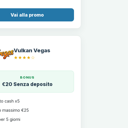
Vai alla promo
Vulkan Vegas
★★★★☆
BONUS
€20 Senza deposito
to cash x5
vo massimo €25
per 5 giorni