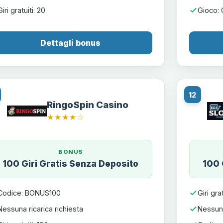
Giri gratuiti: 20
Gioco:
Dettagli bonus
12
RingoSpin Casino
★★★★☆
BONUS
100 Giri Gratis Senza Deposito
100 
Codice: BONUS100
Giri grat
Nessuna ricarica richiesta
Nessuna