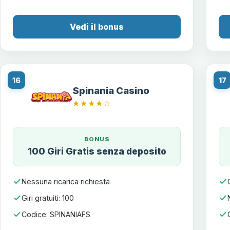
Vedi il bonus
16
17
Spinania Casino
★★★★☆
BONUS
100 Giri Gratis senza deposito
Nessuna ricarica richiesta
Giri gratuiti: 100
Codice: SPINANIAFS