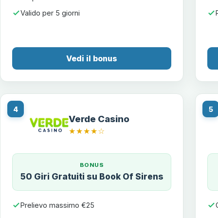
Valido per 5 giorni
Vedi il bonus
4
5
Verde Casino
★★★★☆
BONUS
50 Giri Gratuiti su Book Of Sirens
Prelievo massimo €25