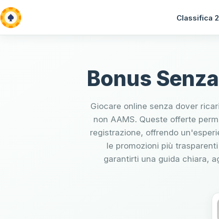
Classifica 
Bonus Senza
Giocare online senza dover ricari
non AAMS. Queste offerte perme
registrazione, offrendo un'esperi
le promozioni più trasparent
garantirti una guida chiara, a