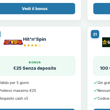
Vedi il bonus
21
Hit'n'Spin
★★★★☆
BONUS
€25 Senza deposito
100 
Valido per 5 giorni
Giri grat
Prelievo massimo €25
Nessuna
Requisito cash x5
Codice: