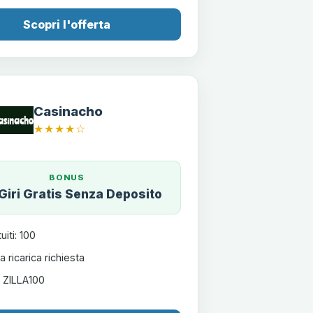
Scopri l'offerta
Casinacho
★★★★☆
BONUS
Giri Gratis Senza Deposito
uiti: 100
 ricarica richiesta
 ZILLA100