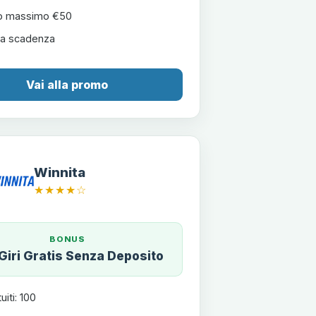
vo massimo €50
a scadenza
Vai alla promo
Winnita
★★★★☆
BONUS
Giri Gratis Senza Deposito
uiti: 100