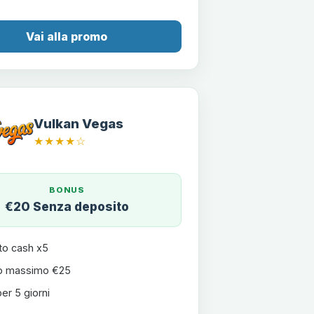
Vai alla promo
Vulkan Vegas
★★★★☆
BONUS
€20 Senza deposito
to cash x5
vo massimo €25
per 5 giorni