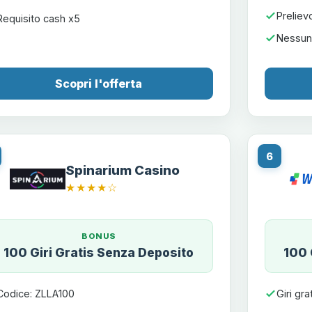
Prelie
Requisito cash x5
Nessun
Scopri l'offerta
6
Spinarium Casino
★★★★☆
BONUS
100 Giri Gratis Senza Deposito
100 
Codice: ZLLA100
Giri grat