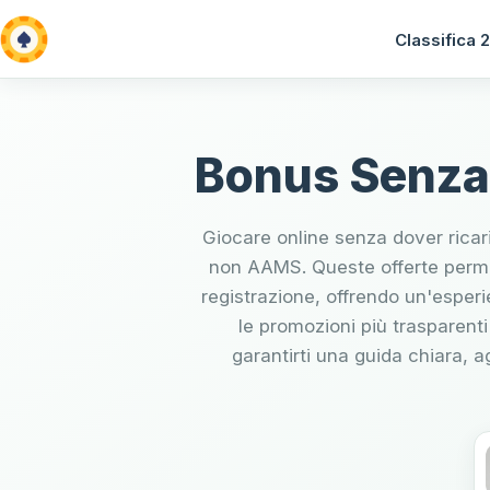
Classifica 
Bonus Senza
Giocare online senza dover ricari
non AAMS. Queste offerte perme
registrazione, offrendo un'esperi
le promozioni più trasparent
garantirti una guida chiara, a