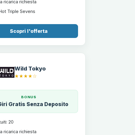
 ricarica richiesta
Hot Triple Sevens
Scopri l'offerta
Wild Tokyo
★★★★☆
BONUS
Giri Gratis Senza Deposito
uiti: 20
 ricarica richiesta