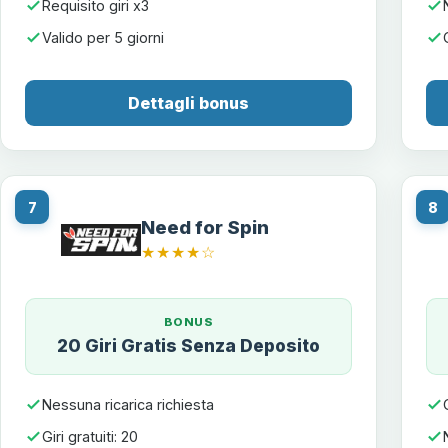
Requisito giri x3
Valido per 5 giorni
Dettagli bonus
7
8
Need for Spin
★★★★☆
BONUS
20 Giri Gratis Senza Deposito
Nessuna ricarica richiesta
Giri gratuiti: 20