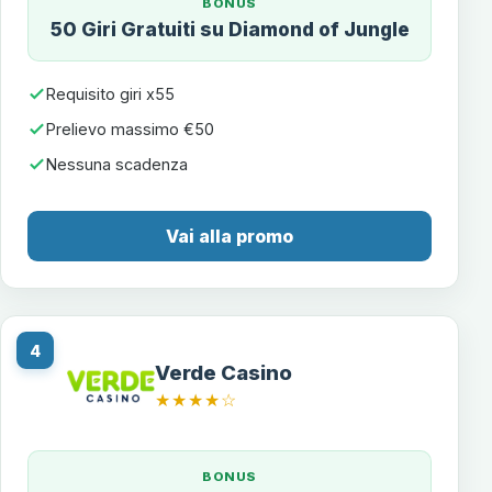
BONUS
50 Giri Gratuiti su Diamond of Jungle
Requisito giri x55
Prelievo massimo €50
Nessuna scadenza
Vai alla promo
4
Verde Casino
★★★★☆
BONUS