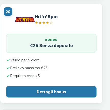
20
Hit'n'Spin
★★★★☆
BONUS
€25 Senza deposito
Valido per 5 giorni
Prelievo massimo €25
Requisito cash x5
Dettagli bonus