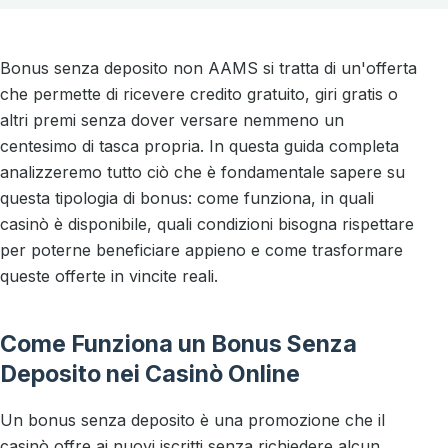
Bonus senza deposito non AAMS si tratta di un'offerta
che permette di ricevere credito gratuito, giri gratis o
altri premi senza dover versare nemmeno un
centesimo di tasca propria. In questa guida completa
analizzeremo tutto ciò che è fondamentale sapere su
questa tipologia di bonus: come funziona, in quali
casinò è disponibile, quali condizioni bisogna rispettare
per poterne beneficiare appieno e come trasformare
queste offerte in vincite reali.
Come Funziona un Bonus Senza
Deposito nei Casinò Online
Un bonus senza deposito è una promozione che il
casinò offre ai nuovi iscritti senza richiedere alcun