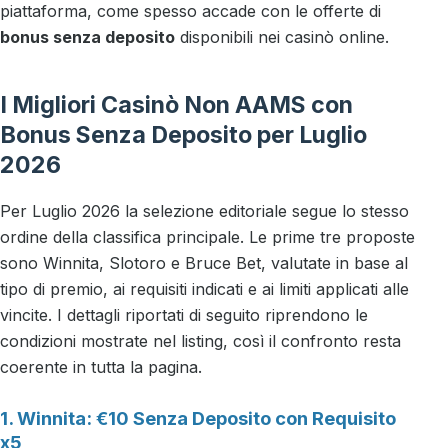
piattaforma, come spesso accade con le offerte di
bonus senza deposito
disponibili nei casinò online.
I Migliori Casinò Non AAMS con
Bonus Senza Deposito per Luglio
2026
Per Luglio 2026 la selezione editoriale segue lo stesso
ordine della classifica principale. Le prime tre proposte
sono Winnita, Slotoro e Bruce Bet, valutate in base al
tipo di premio, ai requisiti indicati e ai limiti applicati alle
vincite. I dettagli riportati di seguito riprendono le
condizioni mostrate nel listing, così il confronto resta
coerente in tutta la pagina.
1. Winnita: €10 Senza Deposito con Requisito
x5