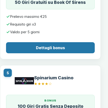
50 Giri Gratuiti su Book Of Sirens
Prelievo massimo €25
Requisito giri x3
Valido per 5 giorni
Dettagli bonus
5
Spinarium Casino
★★★★☆
BONUS
100 Giri Gratis Senza Deposito