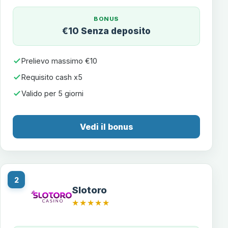
BONUS
€10 Senza deposito
Prelievo massimo €10
Requisito cash x5
Valido per 5 giorni
Vedi il bonus
2
Slotoro
★★★★★