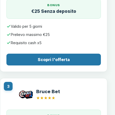
BONUS
€25 Senza deposito
Valido per 5 giorni
Prelievo massimo €25
Requisito cash x5
Scopri l'offerta
3
Bruce Bet
★★★★★