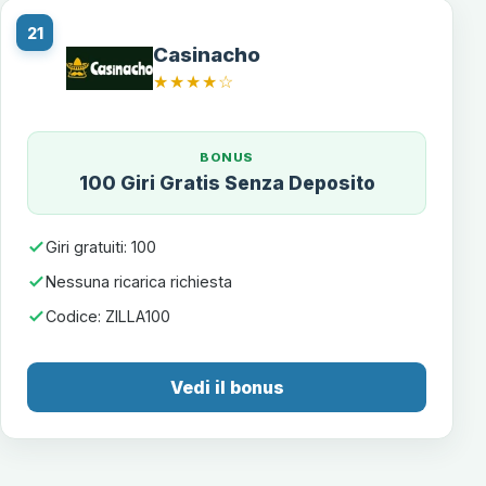
21
Casinacho
★★★★☆
BONUS
100 Giri Gratis Senza Deposito
Giri gratuiti: 100
Nessuna ricarica richiesta
Codice: ZILLA100
Vedi il bonus