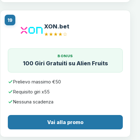
19
XON.bet
★★★★☆
BONUS
100 Giri Gratuiti su Alien Fruits
Prelievo massimo €50
Requisito giri x55
Nessuna scadenza
Vai alla promo