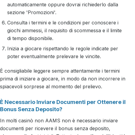
automaticamente oppure dovrai richiederlo dalla
sezione 'Promozioni'.
Consulta i termini e le condizioni per conoscere i
giochi ammessi, il requisito di scommessa e il limite
di tempo disponibile.
Inizia a giocare rispettando le regole indicate per
poter eventualmente prelevare le vincite.
È consigliabile leggere sempre attentamente i termini
prima di iniziare a giocare, in modo da non incorrere in
spiacevoli sorprese al momento del prelievo.
È Necessario Inviare Documenti per Ottenere il
Bonus Senza Deposito?
In molti casinò non AAMS non è necessario inviare
documenti per ricevere il bonus senza deposito,