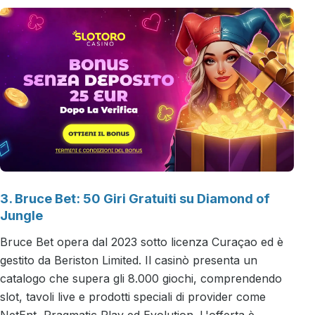
3. Bruce Bet: 50 Giri Gratuiti su Diamond of
Jungle
Bruce Bet opera dal 2023 sotto licenza Curaçao ed è
gestito da Beriston Limited. Il casinò presenta un
catalogo che supera gli 8.000 giochi, comprendendo
slot, tavoli live e prodotti speciali di provider come
NetEnt, Pragmatic Play ed Evolution. L'offerta è