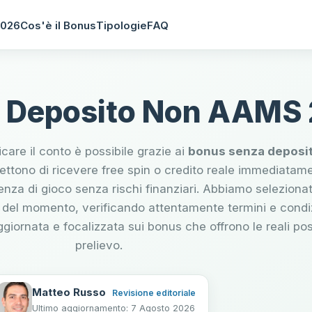
2026
Cos'è il Bonus
Tipologie
FAQ
 Deposito Non AAMS
care il conto è possibile grazie ai
bonus senza deposi
ttono di ricevere free spin o credito reale immediatam
enza di gioco senza rischi finanziari. Abbiamo selezionat
i del momento, verificando attentamente termini e condi
ggiornata e focalizzata sui bonus che offrono le reali poss
prelievo.
Matteo Russo
Revisione editoriale
Ultimo aggiornamento: 7 Agosto 2026