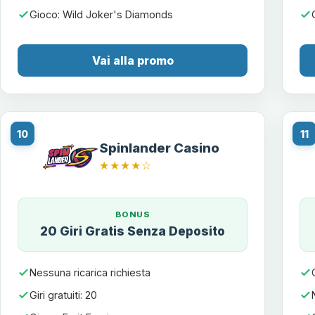
Gioco: Wild Joker's Diamonds
Vai alla promo
10
11
Spinlander Casino
★★★★☆
BONUS
20 Giri Gratis Senza Deposito
Nessuna ricarica richiesta
Giri gratuiti: 20