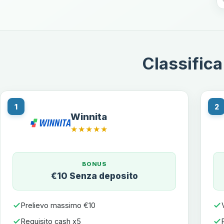
Classific
1
2
Winnita
★★★★★
BONUS
€10 Senza deposito
Prelievo massimo €10
Requisito cash x5