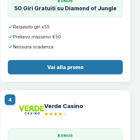
BONUS
50 Giri Gratuiti su Diamond of Jungle
Requisito giri x55
Prelievo massimo €50
Nessuna scadenza
Vai alla promo
4
Verde Casino
★★★★☆
BONUS