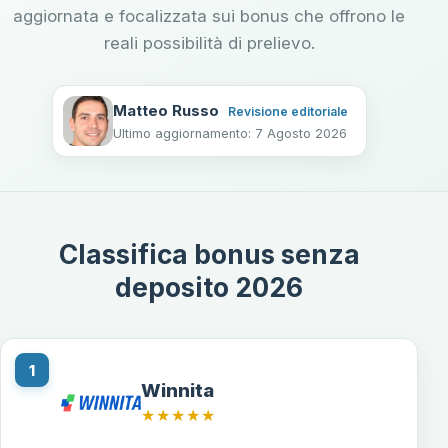
aggiornata e focalizzata sui bonus che offrono le
reali possibilità di prelievo.
Matteo Russo
Revisione editoriale
Ultimo aggiornamento: 7 Agosto 2026
Classifica bonus senza
deposito 2026
1
Winnita
★★★★★