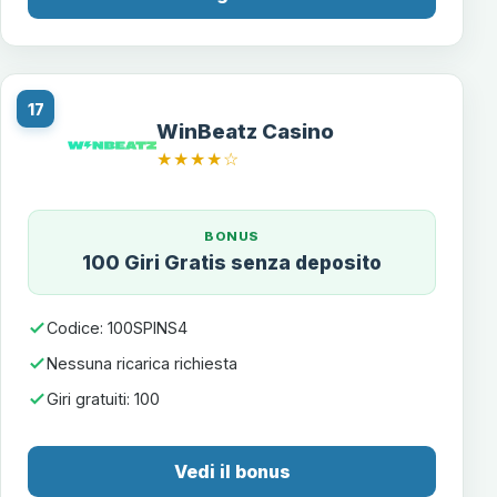
17
WinBeatz Casino
★★★★☆
BONUS
100 Giri Gratis senza deposito
Codice: 100SPINS4
Nessuna ricarica richiesta
Giri gratuiti: 100
Vedi il bonus