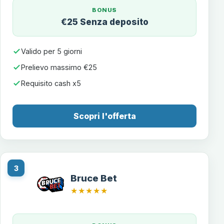
BONUS
€25 Senza deposito
Valido per 5 giorni
Prelievo massimo €25
Requisito cash x5
Scopri l'offerta
3
Bruce Bet
★★★★★