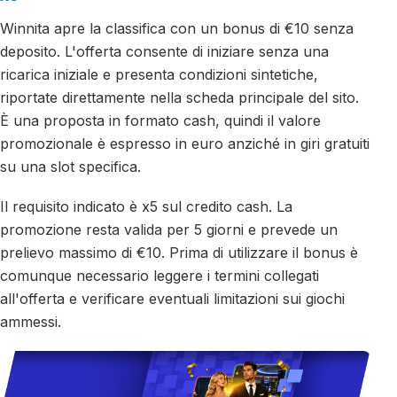
Winnita apre la classifica con un bonus di €10 senza
deposito. L'offerta consente di iniziare senza una
ricarica iniziale e presenta condizioni sintetiche,
riportate direttamente nella scheda principale del sito.
È una proposta in formato cash, quindi il valore
promozionale è espresso in euro anziché in giri gratuiti
su una slot specifica.
Il requisito indicato è x5 sul credito cash. La
promozione resta valida per 5 giorni e prevede un
prelievo massimo di €10. Prima di utilizzare il bonus è
comunque necessario leggere i termini collegati
all'offerta e verificare eventuali limitazioni sui giochi
ammessi.