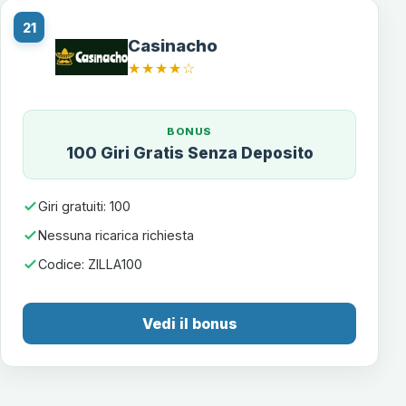
21
Casinacho
★★★★☆
BONUS
100 Giri Gratis Senza Deposito
Giri gratuiti: 100
Nessuna ricarica richiesta
Codice: ZILLA100
Vedi il bonus