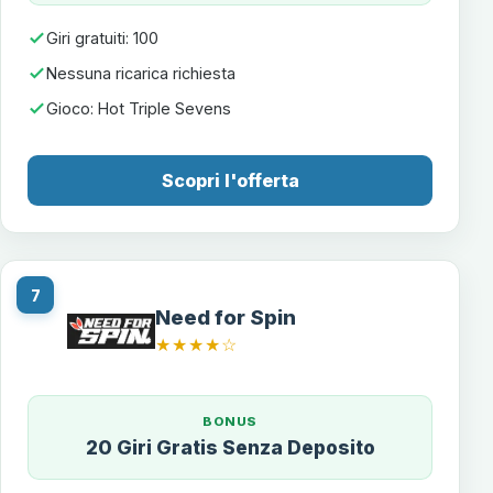
Giri gratuiti: 100
Nessuna ricarica richiesta
Gioco: Hot Triple Sevens
Scopri l'offerta
7
Need for Spin
★★★★☆
BONUS
20 Giri Gratis Senza Deposito