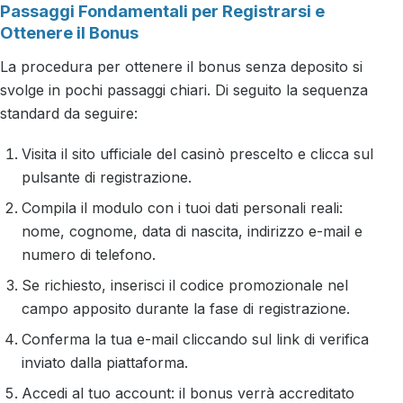
Passaggi Fondamentali per Registrarsi e
Ottenere il Bonus
La procedura per ottenere il bonus senza deposito si
svolge in pochi passaggi chiari. Di seguito la sequenza
standard da seguire:
Visita il sito ufficiale del casinò prescelto e clicca sul
pulsante di registrazione.
Compila il modulo con i tuoi dati personali reali:
nome, cognome, data di nascita, indirizzo e-mail e
numero di telefono.
Se richiesto, inserisci il codice promozionale nel
campo apposito durante la fase di registrazione.
Conferma la tua e-mail cliccando sul link di verifica
inviato dalla piattaforma.
Accedi al tuo account: il bonus verrà accreditato