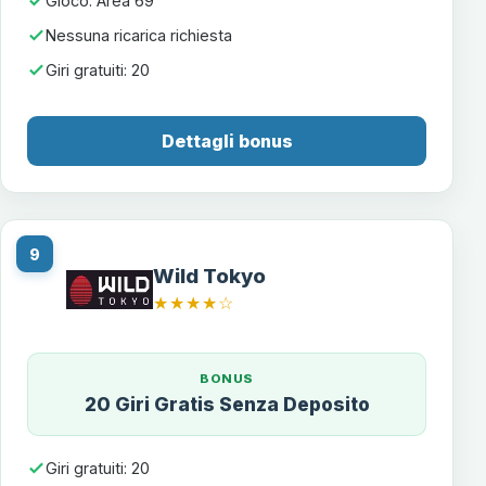
Gioco: Area 69
Nessuna ricarica richiesta
Giri gratuiti: 20
Dettagli bonus
9
Wild Tokyo
★★★★☆
BONUS
20 Giri Gratis Senza Deposito
Giri gratuiti: 20