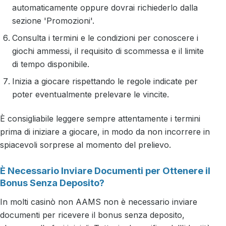
automaticamente oppure dovrai richiederlo dalla
sezione 'Promozioni'.
Consulta i termini e le condizioni per conoscere i
giochi ammessi, il requisito di scommessa e il limite
di tempo disponibile.
Inizia a giocare rispettando le regole indicate per
poter eventualmente prelevare le vincite.
È consigliabile leggere sempre attentamente i termini
prima di iniziare a giocare, in modo da non incorrere in
spiacevoli sorprese al momento del prelievo.
È Necessario Inviare Documenti per Ottenere il
Bonus Senza Deposito?
In molti casinò non AAMS non è necessario inviare
documenti per ricevere il bonus senza deposito,