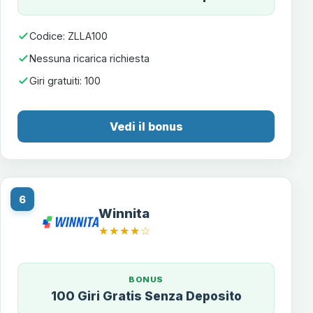
Codice: ZLLA100
Nessuna ricarica richiesta
Giri gratuiti: 100
Vedi il bonus
6
Winnita
★★★★☆
BONUS
100 Giri Gratis Senza Deposito