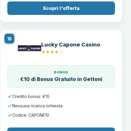
Scopri l'offerta
15
Lucky Capone Casino
★★★★☆
BONUS
€10 di Bonus Gratuito in Gettoni
Credito bonus: €10
Nessuna ricarica richiesta
Codice: CAPONE10