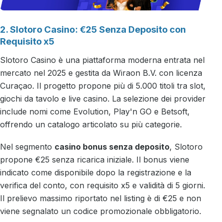
2. Slotoro Casino: €25 Senza Deposito con
Requisito x5
Slotoro Casino è una piattaforma moderna entrata nel
mercato nel 2025 e gestita da Wiraon B.V. con licenza
Curaçao. Il progetto propone più di 5.000 titoli tra slot,
giochi da tavolo e live casino. La selezione dei provider
include nomi come Evolution, Play'n GO e Betsoft,
offrendo un catalogo articolato su più categorie.
Nel segmento
casino bonus senza deposito
, Slotoro
propone €25 senza ricarica iniziale. Il bonus viene
indicato come disponibile dopo la registrazione e la
verifica del conto, con requisito x5 e validità di 5 giorni.
Il prelievo massimo riportato nel listing è di €25 e non
viene segnalato un codice promozionale obbligatorio.