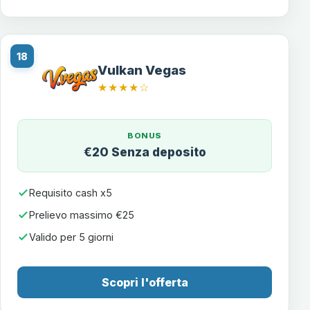
18
Vulkan Vegas
★★★★☆
BONUS
€20 Senza deposito
Requisito cash x5
Prelievo massimo €25
Valido per 5 giorni
Scopri l'offerta