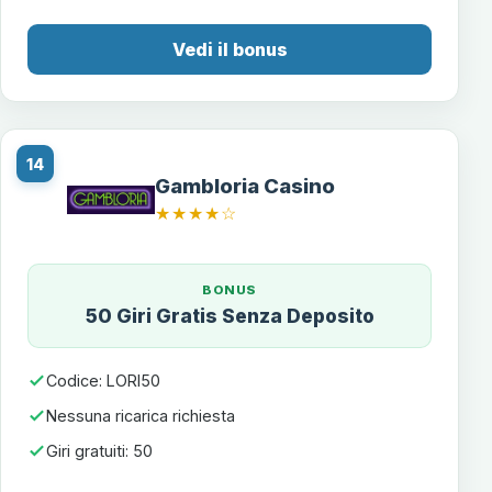
Vedi il bonus
14
Gambloria Casino
★★★★☆
BONUS
50 Giri Gratis Senza Deposito
Codice: LORI50
Nessuna ricarica richiesta
Giri gratuiti: 50