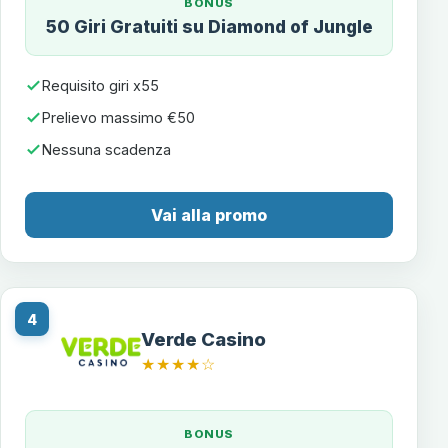
BONUS
50 Giri Gratuiti su Diamond of Jungle
Requisito giri x55
Prelievo massimo €50
Nessuna scadenza
Vai alla promo
4
Verde Casino
★★★★☆
BONUS