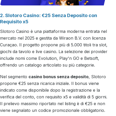
2. Slotoro Casino: €25 Senza Deposito con
Requisito x5
Slotoro Casino è una piattaforma moderna entrata nel
mercato nel 2025 e gestita da Wiraon B.V. con licenza
Curaçao. Il progetto propone più di 5.000 titoli tra slot,
giochi da tavolo e live casino. La selezione dei provider
include nomi come Evolution, Play'n GO e Betsoft,
offrendo un catalogo articolato su più categorie.
Nel segmento
casino bonus senza deposito
, Slotoro
propone €25 senza ricarica iniziale. Il bonus viene
indicato come disponibile dopo la registrazione e la
verifica del conto, con requisito x5 e validità di 5 giorni.
Il prelievo massimo riportato nel listing è di €25 e non
viene segnalato un codice promozionale obbligatorio.