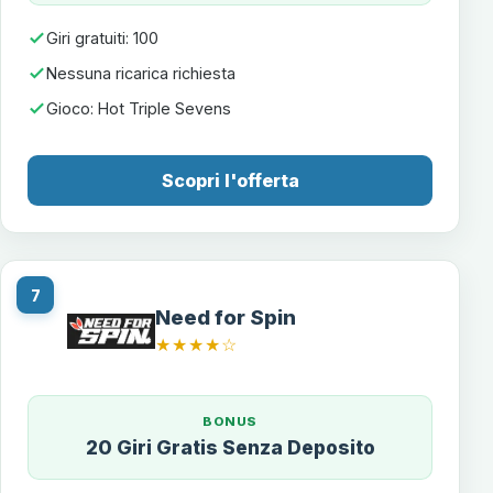
Giri gratuiti: 100
Nessuna ricarica richiesta
Gioco: Hot Triple Sevens
Scopri l'offerta
7
Need for Spin
★★★★☆
BONUS
20 Giri Gratis Senza Deposito