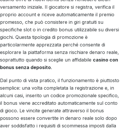
versamento iniziale. Il giocatore si registra, verifica il
proprio account e riceve automaticamente il premio
promesso, che può consistere in giri gratuiti su
specifiche slot o in credito bonus utilizzabile su diversi
giochi. Questa tipologia di promozione è
particolarmente apprezzata perché consente di
esplorare la piattaforma senza rischiare denaro reale,
soprattutto quando si sceglie un affidabile
casino con
bonus senza deposito
.
Dal punto di vista pratico, il funzionamento è piuttosto
semplice: una volta completata la registrazione e, in
alcuni casi, inserito un codice promozionale specifico,
il bonus viene accreditato automaticamente sul conto
di gioco. Le vincite generate attraverso il bonus
possono essere convertite in denaro reale solo dopo
aver soddisfatto i requisiti di scommessa imposti dalla