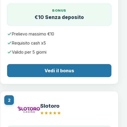
BONUS
€10 Senza deposito
Prelievo massimo €10
Requisito cash x5
Valido per 5 giorni
Vedi il bonus
2
Slotoro
★★★★★