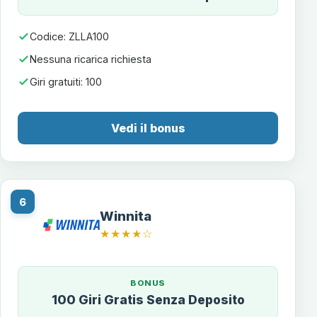
Codice: ZLLA100
Nessuna ricarica richiesta
Giri gratuiti: 100
Vedi il bonus
6
Winnita
★★★★☆
BONUS
100 Giri Gratis Senza Deposito