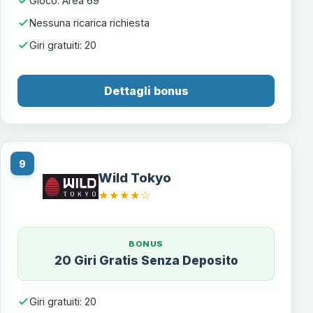
Gioco: Area 69
Nessuna ricarica richiesta
Giri gratuiti: 20
Dettagli bonus
9
Wild Tokyo
★★★★☆
BONUS
20 Giri Gratis Senza Deposito
Giri gratuiti: 20