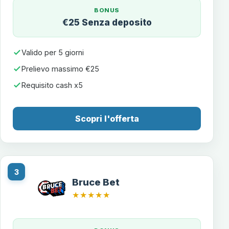
BONUS
€25 Senza deposito
Valido per 5 giorni
Prelievo massimo €25
Requisito cash x5
Scopri l'offerta
3
Bruce Bet
★★★★★