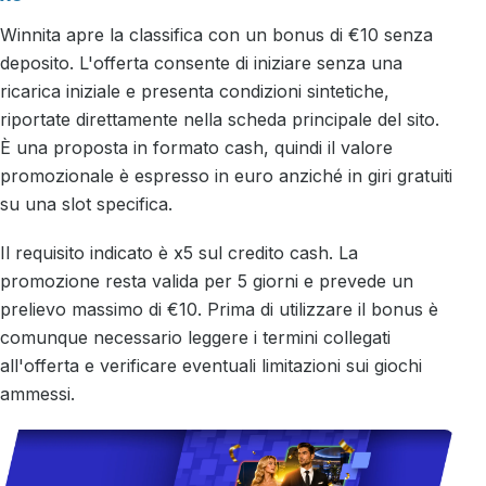
Winnita apre la classifica con un bonus di €10 senza
deposito. L'offerta consente di iniziare senza una
ricarica iniziale e presenta condizioni sintetiche,
riportate direttamente nella scheda principale del sito.
È una proposta in formato cash, quindi il valore
promozionale è espresso in euro anziché in giri gratuiti
su una slot specifica.
Il requisito indicato è x5 sul credito cash. La
promozione resta valida per 5 giorni e prevede un
prelievo massimo di €10. Prima di utilizzare il bonus è
comunque necessario leggere i termini collegati
all'offerta e verificare eventuali limitazioni sui giochi
ammessi.