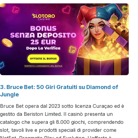
3. Bruce Bet: 50 Giri Gratuiti su Diamond of
Jungle
Bruce Bet opera dal 2023 sotto licenza Curaçao ed è
gestito da Beriston Limited. Il casinò presenta un
catalogo che supera gli 8.000 giochi, comprendendo
slot, tavoli live e prodotti speciali di provider come
NetEnt, Pragmatic Play ed Evolution. L'offerta è