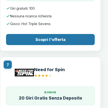
Giri gratuiti: 100
Nessuna ricarica richiesta
Gioco: Hot Triple Sevens
Scopri l'offerta
7
Need for Spin
★★★★☆
BONUS
20 Giri Gratis Senza Deposito