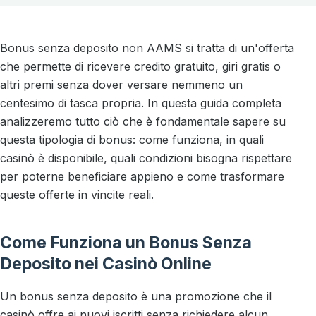
Bonus senza deposito non AAMS si tratta di un'offerta
che permette di ricevere credito gratuito, giri gratis o
altri premi senza dover versare nemmeno un
centesimo di tasca propria. In questa guida completa
analizzeremo tutto ciò che è fondamentale sapere su
questa tipologia di bonus: come funziona, in quali
casinò è disponibile, quali condizioni bisogna rispettare
per poterne beneficiare appieno e come trasformare
queste offerte in vincite reali.
Come Funziona un Bonus Senza
Deposito nei Casinò Online
Un bonus senza deposito è una promozione che il
casinò offre ai nuovi iscritti senza richiedere alcun