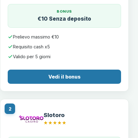
BONUS
€10 Senza deposito
Prelievo massimo €10
Requisito cash x5
Valido per 5 giorni
Vedi il bonus
2
Slotoro
★★★★★