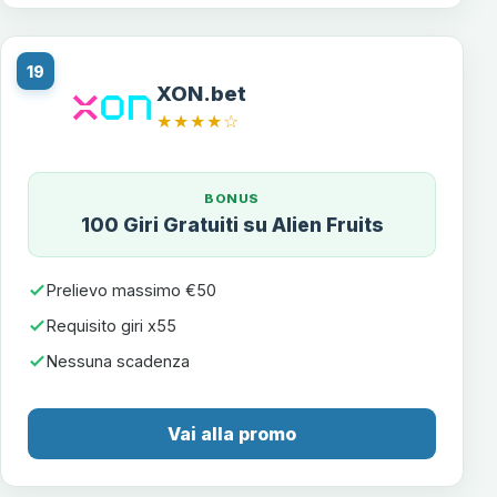
19
XON.bet
★★★★☆
BONUS
100 Giri Gratuiti su Alien Fruits
Prelievo massimo €50
Requisito giri x55
Nessuna scadenza
Vai alla promo