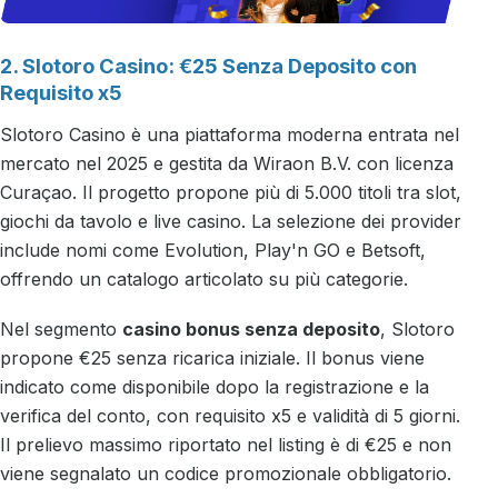
2. Slotoro Casino: €25 Senza Deposito con
Requisito x5
Slotoro Casino è una piattaforma moderna entrata nel
mercato nel 2025 e gestita da Wiraon B.V. con licenza
Curaçao. Il progetto propone più di 5.000 titoli tra slot,
giochi da tavolo e live casino. La selezione dei provider
include nomi come Evolution, Play'n GO e Betsoft,
offrendo un catalogo articolato su più categorie.
Nel segmento
casino bonus senza deposito
, Slotoro
propone €25 senza ricarica iniziale. Il bonus viene
indicato come disponibile dopo la registrazione e la
verifica del conto, con requisito x5 e validità di 5 giorni.
Il prelievo massimo riportato nel listing è di €25 e non
viene segnalato un codice promozionale obbligatorio.