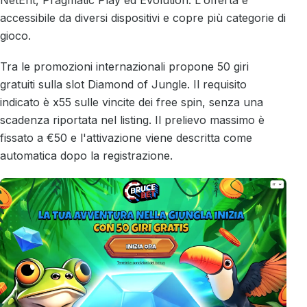
accessibile da diversi dispositivi e copre più categorie di
gioco.
Tra le promozioni internazionali propone 50 giri
gratuiti sulla slot Diamond of Jungle. Il requisito
indicato è x55 sulle vincite dei free spin, senza una
scadenza riportata nel listing. Il prelievo massimo è
fissato a €50 e l'attivazione viene descritta come
automatica dopo la registrazione.