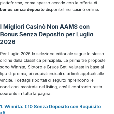
piattaforma, come spesso accade con le offerte di
bonus senza deposito
disponibili nei casinò online.
I Migliori Casinò Non AAMS con
Bonus Senza Deposito per Luglio
2026
Per Luglio 2026 la selezione editoriale segue lo stesso
ordine della classifica principale. Le prime tre proposte
sono Winnita, Slotoro e Bruce Bet, valutate in base al
tipo di premio, ai requisiti indicati e ai limiti applicati alle
vincite. I dettagli riportati di seguito riprendono le
condizioni mostrate nel listing, così il confronto resta
coerente in tutta la pagina.
1. Winnita: €10 Senza Deposito con Requisito
x5