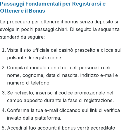
Passaggi Fondamentali per Registrarsi e
Ottenere il Bonus
La procedura per ottenere il bonus senza deposito si
svolge in pochi passaggi chiari. Di seguito la sequenza
standard da seguire:
Visita il sito ufficiale del casinò prescelto e clicca sul
pulsante di registrazione.
Compila il modulo con i tuoi dati personali reali:
nome, cognome, data di nascita, indirizzo e-mail e
numero di telefono.
Se richiesto, inserisci il codice promozionale nel
campo apposito durante la fase di registrazione.
Conferma la tua e-mail cliccando sul link di verifica
inviato dalla piattaforma.
Accedi al tuo account: il bonus verrà accreditato