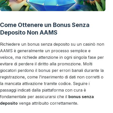
Come Ottenere un Bonus Senza
Deposito Non AAMS
Richiedere un bonus senza deposito su un casinò non
AAMS è generalmente un processo semplice e
veloce, ma richiede attenzione in ogni singola fase per
evitare di perdere il diritto alla promozione. Molti
giocatori perdono il bonus per errori banali durante la
registrazione, come l'inserimento di dati non corretti o
la mancata attivazione tramite codice. Seguire i
passaggi indicati dalla piattaforma con cura è
fondamentale per assicurarsi che il
bonus senza
deposito
venga attribuito correttamente.