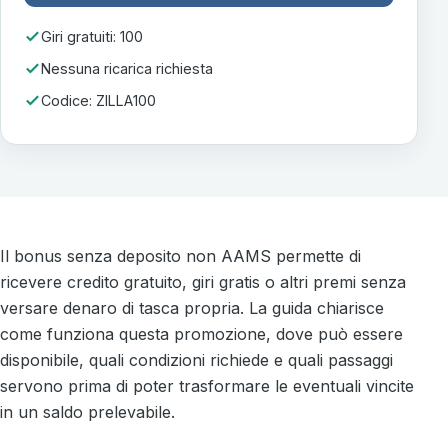
Giri gratuiti: 100
Nessuna ricarica richiesta
Codice: ZILLA100
Il bonus senza deposito non AAMS permette di
ricevere credito gratuito, giri gratis o altri premi senza
versare denaro di tasca propria. La guida chiarisce
come funziona questa promozione, dove può essere
disponibile, quali condizioni richiede e quali passaggi
servono prima di poter trasformare le eventuali vincite
in un saldo prelevabile.