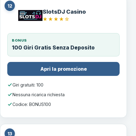
12
SlotsDJ Casino
★★★★☆
BONUS
100 Giri Gratis Senza Deposito
Apri la promozione
Giri gratuiti: 100
Nessuna ricarica richiesta
Codice: BONUS100
13