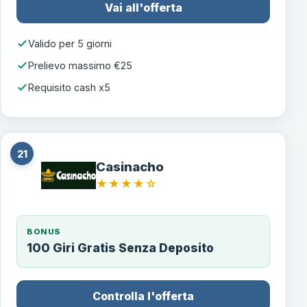
Vai all'offerta
Valido per 5 giorni
Prelievo massimo €25
Requisito cash x5
21
Casinacho
★★★★☆
BONUS
100 Giri Gratis Senza Deposito
Controlla l'offerta