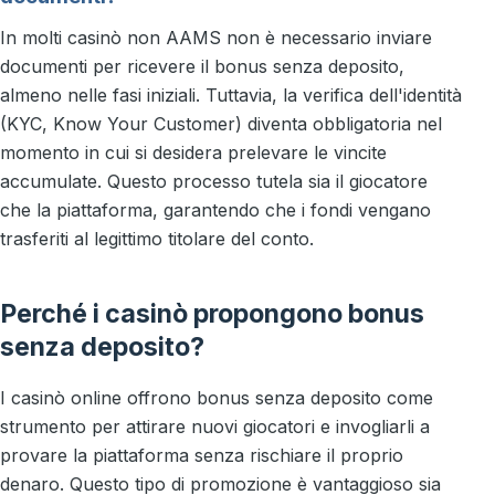
In molti casinò non AAMS non è necessario inviare
documenti per ricevere il bonus senza deposito,
almeno nelle fasi iniziali. Tuttavia, la verifica dell'identità
(KYC, Know Your Customer) diventa obbligatoria nel
momento in cui si desidera prelevare le vincite
accumulate. Questo processo tutela sia il giocatore
che la piattaforma, garantendo che i fondi vengano
trasferiti al legittimo titolare del conto.
Perché i casinò propongono bonus
senza deposito?
I casinò online offrono bonus senza deposito come
strumento per attirare nuovi giocatori e invogliarli a
provare la piattaforma senza rischiare il proprio
denaro. Questo tipo di promozione è vantaggioso sia