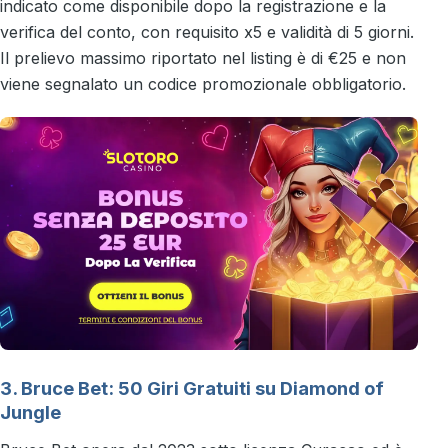
indicato come disponibile dopo la registrazione e la
verifica del conto, con requisito x5 e validità di 5 giorni.
Il prelievo massimo riportato nel listing è di €25 e non
viene segnalato un codice promozionale obbligatorio.
3. Bruce Bet: 50 Giri Gratuiti su Diamond of
Jungle