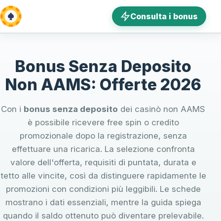
Consulta i bonus
Bonus Senza Deposito
Non AAMS: Offerte 2026
Con i
bonus senza deposito
dei casinò non AAMS
è possibile ricevere free spin o credito
promozionale dopo la registrazione, senza
effettuare una ricarica. La selezione confronta
valore dell'offerta, requisiti di puntata, durata e
tetto alle vincite, così da distinguere rapidamente le
promozioni con condizioni più leggibili. Le schede
mostrano i dati essenziali, mentre la guida spiega
quando il saldo ottenuto può diventare prelevabile.