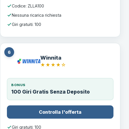
Codice: ZLLA100
Nessuna ricarica richiesta
Giri gratuiti: 100
6
Winnita
★★★★☆
BONUS
100 Giri Gratis Senza Deposito
Controlla l'offerta
Giri gratuiti: 100