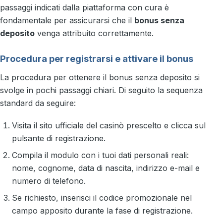
passaggi indicati dalla piattaforma con cura è
fondamentale per assicurarsi che il
bonus senza
deposito
venga attribuito correttamente.
Procedura per registrarsi e attivare il bonus
La procedura per ottenere il bonus senza deposito si
svolge in pochi passaggi chiari. Di seguito la sequenza
standard da seguire:
Visita il sito ufficiale del casinò prescelto e clicca sul
pulsante di registrazione.
Compila il modulo con i tuoi dati personali reali:
nome, cognome, data di nascita, indirizzo e-mail e
numero di telefono.
Se richiesto, inserisci il codice promozionale nel
campo apposito durante la fase di registrazione.