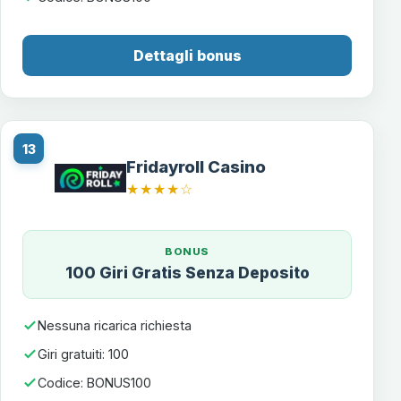
Dettagli bonus
13
Fridayroll Casino
★★★★☆
BONUS
100 Giri Gratis Senza Deposito
Nessuna ricarica richiesta
Giri gratuiti: 100
Codice: BONUS100