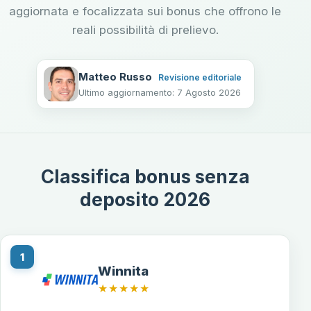
aggiornata e focalizzata sui bonus che offrono le
reali possibilità di prelievo.
Matteo Russo
Revisione editoriale
Ultimo aggiornamento: 7 Agosto 2026
Classifica bonus senza
deposito 2026
1
Winnita
★★★★★