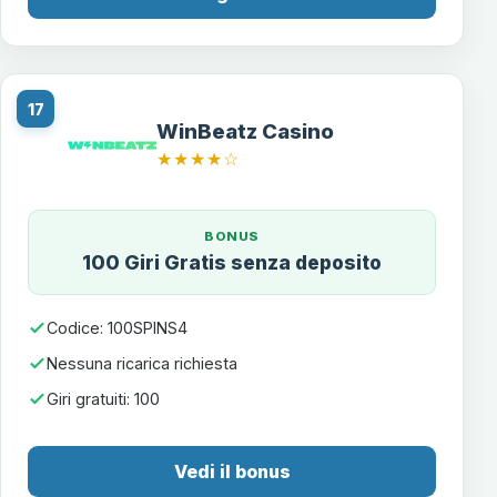
17
WinBeatz Casino
★★★★☆
BONUS
100 Giri Gratis senza deposito
Codice: 100SPINS4
Nessuna ricarica richiesta
Giri gratuiti: 100
Vedi il bonus