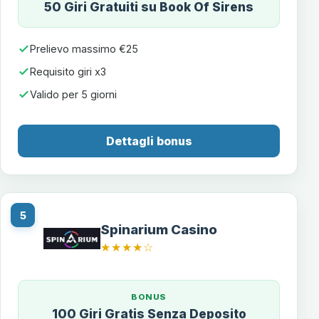
50 Giri Gratuiti su Book Of Sirens
Prelievo massimo €25
Requisito giri x3
Valido per 5 giorni
Dettagli bonus
5
Spinarium Casino
★★★★☆
BONUS
100 Giri Gratis Senza Deposito