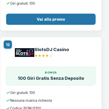
Giri gratuiti: 100
Vai alla promo
12
SlotsDJ Casino
★★★★☆
BONUS
100 Giri Gratis Senza Deposito
Giri gratuiti: 100
Nessuna ricarica richiesta
Codice: BONUS100