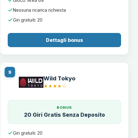
Gioco: Area 69
Nessuna ricarica richiesta
Giri gratuiti: 20
Dettagli bonus
9
Wild Tokyo
★★★★☆
BONUS
20 Giri Gratis Senza Deposito
Giri gratuiti: 20