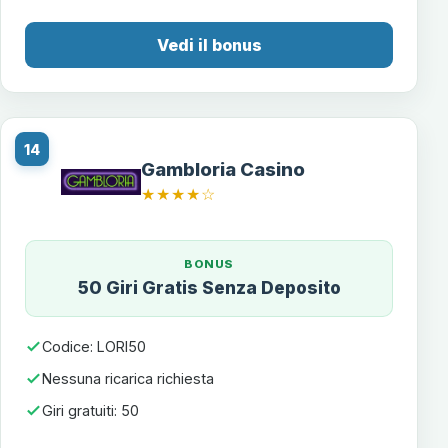
Vedi il bonus
14
Gambloria Casino
★★★★☆
BONUS
50 Giri Gratis Senza Deposito
Codice: LORI50
Nessuna ricarica richiesta
Giri gratuiti: 50