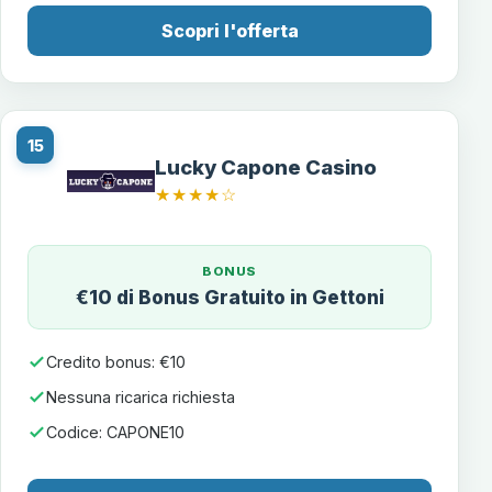
Scopri l'offerta
15
Lucky Capone Casino
★★★★☆
BONUS
€10 di Bonus Gratuito in Gettoni
Credito bonus: €10
Nessuna ricarica richiesta
Codice: CAPONE10