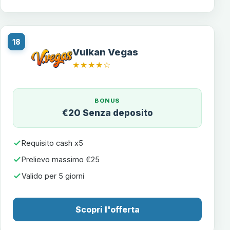
18
Vulkan Vegas
★★★★☆
BONUS
€20 Senza deposito
Requisito cash x5
Prelievo massimo €25
Valido per 5 giorni
Scopri l'offerta