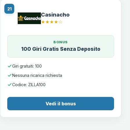
21
Casinacho
★★★★☆
BONUS
100 Giri Gratis Senza Deposito
Giri gratuiti: 100
Nessuna ricarica richiesta
Codice: ZILLA100
Vedi il bonus