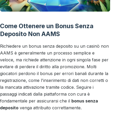
Come Ottenere un Bonus Senza
Deposito Non AAMS
Richiedere un bonus senza deposito su un casinò non
AAMS è generalmente un processo semplice e
veloce, ma richiede attenzione in ogni singola fase per
evitare di perdere il diritto alla promozione. Molti
giocatori perdono il bonus per errori banali durante la
registrazione, come l'inserimento di dati non corretti o
la mancata attivazione tramite codice. Seguire i
passaggi indicati dalla piattaforma con cura è
fondamentale per assicurarsi che il
bonus senza
deposito
venga attribuito correttamente.