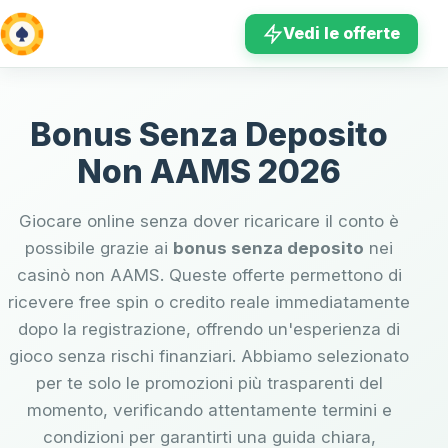
Vedi le offerte
Bonus Senza Deposito
Non AAMS 2026
Giocare online senza dover ricaricare il conto è
possibile grazie ai
bonus senza deposito
nei
casinò non AAMS. Queste offerte permettono di
ricevere free spin o credito reale immediatamente
dopo la registrazione, offrendo un'esperienza di
gioco senza rischi finanziari. Abbiamo selezionato
per te solo le promozioni più trasparenti del
momento, verificando attentamente termini e
condizioni per garantirti una guida chiara,