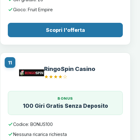
Gioco: Fruit Empire
Scopri l'offerta
11
RingoSpin Casino
★★★★☆
BONUS
100 Giri Gratis Senza Deposito
Codice: BONUS100
Nessuna ricarica richiesta