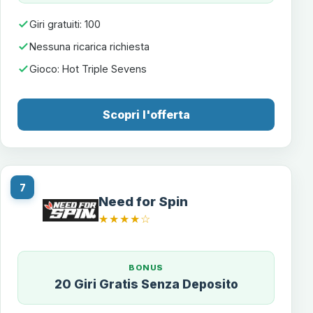
Giri gratuiti: 100
Nessuna ricarica richiesta
Gioco: Hot Triple Sevens
Scopri l'offerta
7
Need for Spin
★★★★☆
BONUS
20 Giri Gratis Senza Deposito