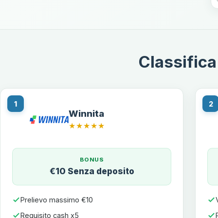
Classific
1
2
Winnita
★★★★★
BONUS
€10 Senza deposito
Prelievo massimo €10
Requisito cash x5