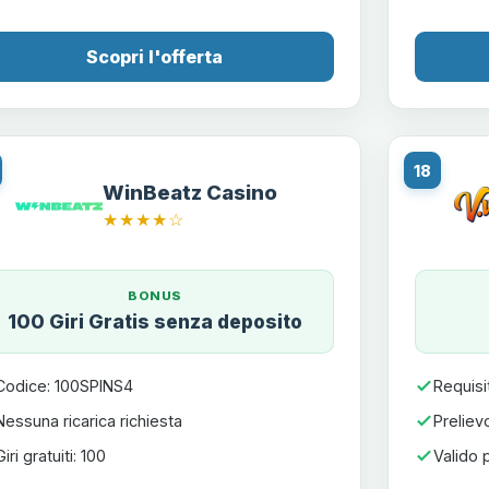
Scopri l'offerta
18
WinBeatz Casino
★★★★☆
BONUS
100 Giri Gratis senza deposito
Codice: 100SPINS4
Requisi
Nessuna ricarica richiesta
Prelie
Giri gratuiti: 100
Valido 