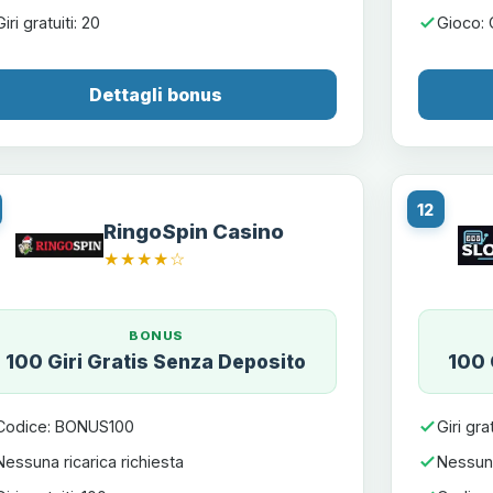
Giri gratuiti: 20
Gioco:
Dettagli bonus
12
RingoSpin Casino
★★★★☆
BONUS
100 Giri Gratis Senza Deposito
100 
Codice: BONUS100
Giri grat
Nessuna ricarica richiesta
Nessuna