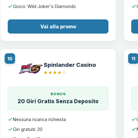
Gioco: Wild Joker's Diamonds
Vai alla promo
10
11
Spinlander Casino
★★★★☆
BONUS
20 Giri Gratis Senza Deposito
Nessuna ricarica richiesta
Giri gratuiti: 20