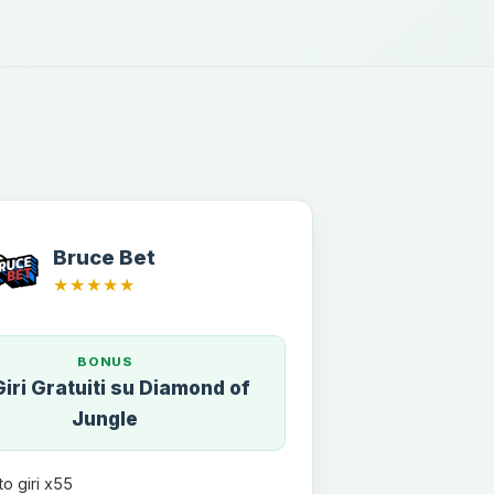
Bruce Bet
★★★★★
BONUS
iri Gratuiti su Diamond of
Jungle
to giri x55