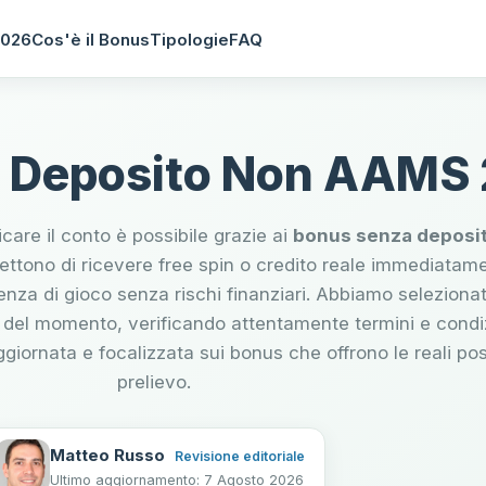
2026
Cos'è il Bonus
Tipologie
FAQ
 Deposito Non AAMS
care il conto è possibile grazie ai
bonus senza deposi
ttono di ricevere free spin o credito reale immediatam
enza di gioco senza rischi finanziari. Abbiamo selezionat
i del momento, verificando attentamente termini e condi
ggiornata e focalizzata sui bonus che offrono le reali poss
prelievo.
Matteo Russo
Revisione editoriale
Ultimo aggiornamento: 7 Agosto 2026