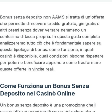
Bonus senza deposito non AAMS si tratta di un'offerta
che permette di ricevere credito gratuito, giri gratis o
altri premi senza dover versare nemmeno un
centesimo di tasca propria. In questa guida completa
analizzeremo tutto ciò che è fondamentale sapere su
questa tipologia di bonus: come funziona, in quali
casinò è disponibile, quali condizioni bisogna rispettare
per poterne beneficiare appieno e come trasformare
queste offerte in vincite reali.
Come Funziona un Bonus Senza
Deposito nei Casinò Online
Un bonus senza deposito è una promozione che il
casinò offre ai nuovi iscritti senza richiedere alcun