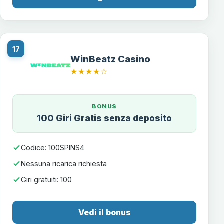
17
WinBeatz Casino
★★★★☆
BONUS
100 Giri Gratis senza deposito
Codice: 100SPINS4
Nessuna ricarica richiesta
Giri gratuiti: 100
Vedi il bonus