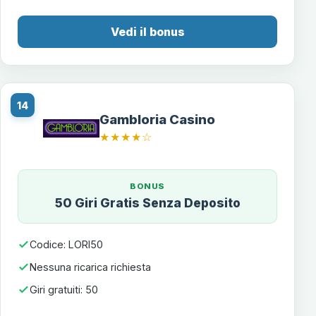
Vedi il bonus
14
Gambloria Casino
★★★★☆
BONUS
50 Giri Gratis Senza Deposito
Codice: LORI50
Nessuna ricarica richiesta
Giri gratuiti: 50