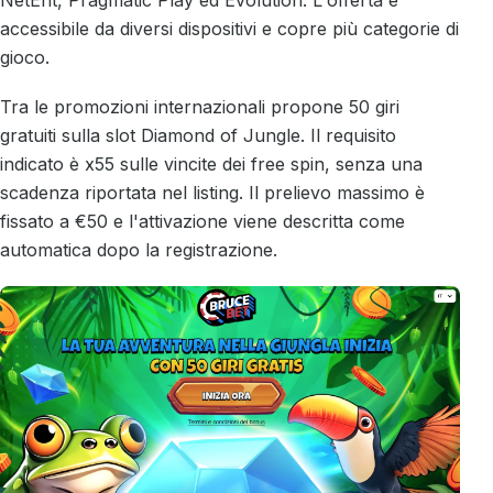
accessibile da diversi dispositivi e copre più categorie di
gioco.
Tra le promozioni internazionali propone 50 giri
gratuiti sulla slot Diamond of Jungle. Il requisito
indicato è x55 sulle vincite dei free spin, senza una
scadenza riportata nel listing. Il prelievo massimo è
fissato a €50 e l'attivazione viene descritta come
automatica dopo la registrazione.