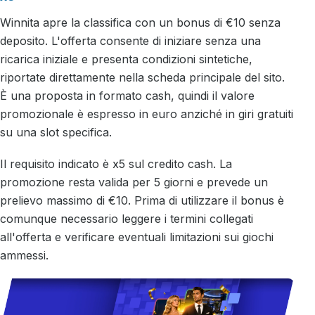
Winnita apre la classifica con un bonus di €10 senza
deposito. L'offerta consente di iniziare senza una
ricarica iniziale e presenta condizioni sintetiche,
riportate direttamente nella scheda principale del sito.
È una proposta in formato cash, quindi il valore
promozionale è espresso in euro anziché in giri gratuiti
su una slot specifica.
Il requisito indicato è x5 sul credito cash. La
promozione resta valida per 5 giorni e prevede un
prelievo massimo di €10. Prima di utilizzare il bonus è
comunque necessario leggere i termini collegati
all'offerta e verificare eventuali limitazioni sui giochi
ammessi.