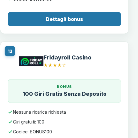
Dettagli bonus
13
Fridayroll Casino
★★★★☆
BONUS
100 Giri Gratis Senza Deposito
Nessuna ricarica richiesta
Giri gratuiti: 100
Codice: BONUS100