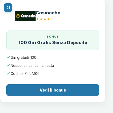
21
Casinacho
★★★★☆
BONUS
100 Giri Gratis Senza Deposito
Giri gratuiti: 100
Nessuna ricarica richiesta
Codice: ZILLA100
Vedi il bonus