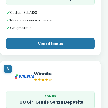
Codice: ZLLA100
Nessuna ricarica richiesta
Giri gratuiti: 100
Vedi il bonus
6
Winnita
★★★★☆
BONUS
100 Giri Gratis Senza Deposito