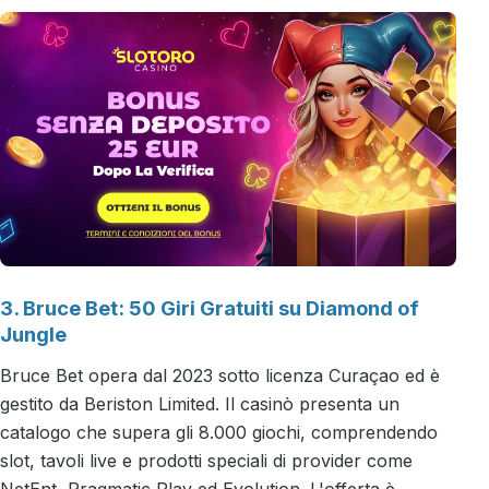
3. Bruce Bet: 50 Giri Gratuiti su Diamond of
Jungle
Bruce Bet opera dal 2023 sotto licenza Curaçao ed è
gestito da Beriston Limited. Il casinò presenta un
catalogo che supera gli 8.000 giochi, comprendendo
slot, tavoli live e prodotti speciali di provider come
NetEnt, Pragmatic Play ed Evolution. L'offerta è