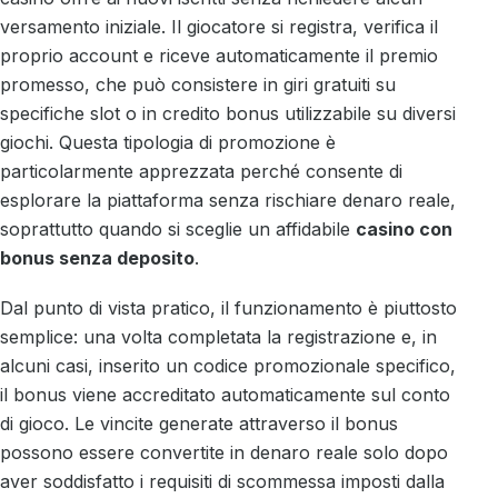
versamento iniziale. Il giocatore si registra, verifica il
proprio account e riceve automaticamente il premio
promesso, che può consistere in giri gratuiti su
specifiche slot o in credito bonus utilizzabile su diversi
giochi. Questa tipologia di promozione è
particolarmente apprezzata perché consente di
esplorare la piattaforma senza rischiare denaro reale,
soprattutto quando si sceglie un affidabile
casino con
bonus senza deposito
.
Dal punto di vista pratico, il funzionamento è piuttosto
semplice: una volta completata la registrazione e, in
alcuni casi, inserito un codice promozionale specifico,
il bonus viene accreditato automaticamente sul conto
di gioco. Le vincite generate attraverso il bonus
possono essere convertite in denaro reale solo dopo
aver soddisfatto i requisiti di scommessa imposti dalla