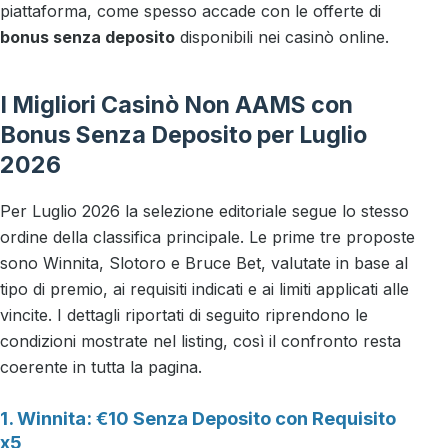
piattaforma, come spesso accade con le offerte di
bonus senza deposito
disponibili nei casinò online.
I Migliori Casinò Non AAMS con
Bonus Senza Deposito per Luglio
2026
Per Luglio 2026 la selezione editoriale segue lo stesso
ordine della classifica principale. Le prime tre proposte
sono Winnita, Slotoro e Bruce Bet, valutate in base al
tipo di premio, ai requisiti indicati e ai limiti applicati alle
vincite. I dettagli riportati di seguito riprendono le
condizioni mostrate nel listing, così il confronto resta
coerente in tutta la pagina.
1. Winnita: €10 Senza Deposito con Requisito
x5