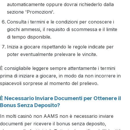
automaticamente oppure dovrai richiederlo dalla
sezione 'Promozioni'.
Consulta i termini e le condizioni per conoscere i
giochi ammessi, il requisito di scommessa e il limite
di tempo disponibile.
Inizia a giocare rispettando le regole indicate per
poter eventualmente prelevare le vincite.
È consigliabile leggere sempre attentamente i termini
prima di iniziare a giocare, in modo da non incorrere in
spiacevoli sorprese al momento del prelievo.
È Necessario Inviare Documenti per Ottenere il
Bonus Senza Deposito?
In molti casinò non AAMS non è necessario inviare
documenti per ricevere il bonus senza deposito,