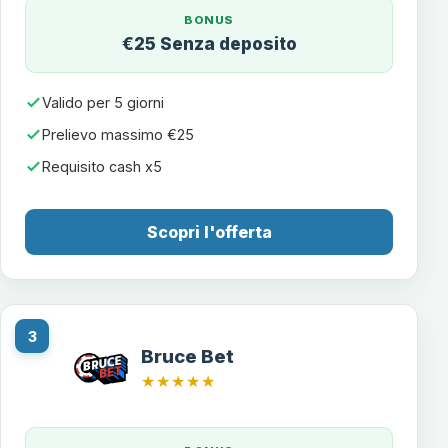
BONUS
€25 Senza deposito
Valido per 5 giorni
Prelievo massimo €25
Requisito cash x5
Scopri l'offerta
3
Bruce Bet
★★★★★