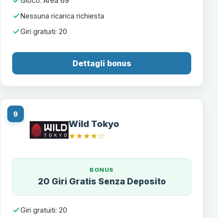
Gioco: Area 69
Nessuna ricarica richiesta
Giri gratuiti: 20
Dettagli bonus
9
Wild Tokyo
★★★★☆
BONUS
20 Giri Gratis Senza Deposito
Giri gratuiti: 20