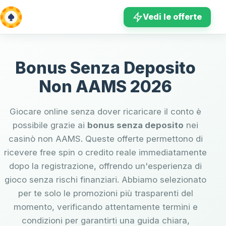
Vedi le offerte
Bonus Senza Deposito
Non AAMS 2026
Giocare online senza dover ricaricare il conto è
possibile grazie ai
bonus senza deposito
nei
casinò non AAMS. Queste offerte permettono di
ricevere free spin o credito reale immediatamente
dopo la registrazione, offrendo un'esperienza di
gioco senza rischi finanziari. Abbiamo selezionato
per te solo le promozioni più trasparenti del
momento, verificando attentamente termini e
condizioni per garantirti una guida chiara,