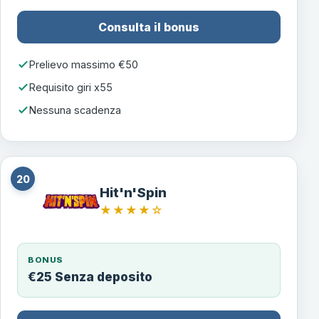
Consulta il bonus
Prelievo massimo €50
Requisito giri x55
Nessuna scadenza
20
Hit'n'Spin
★★★★☆
BONUS
€25 Senza deposito