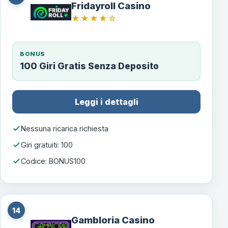
Fridayroll Casino
★★★★☆
BONUS
100 Giri Gratis Senza Deposito
Leggi i dettagli
Nessuna ricarica richiesta
Giri gratuiti: 100
Codice: BONUS100
14
Gambloria Casino