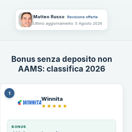
Matteo Russo
Revisione offerte
Ultimo aggiornamento: 5 Agosto 2026
Bonus senza deposito non
AAMS: classifica 2026
1
Winnita
★★★★★
BONUS