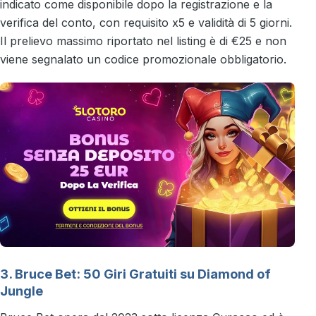
indicato come disponibile dopo la registrazione e la
verifica del conto, con requisito x5 e validità di 5 giorni.
Il prelievo massimo riportato nel listing è di €25 e non
viene segnalato un codice promozionale obbligatorio.
3. Bruce Bet: 50 Giri Gratuiti su Diamond of
Jungle