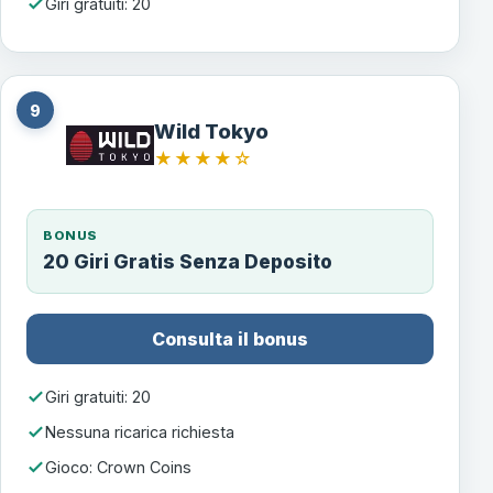
Giri gratuiti: 20
9
Wild Tokyo
★★★★☆
BONUS
20 Giri Gratis Senza Deposito
Consulta il bonus
Giri gratuiti: 20
Nessuna ricarica richiesta
Gioco: Crown Coins