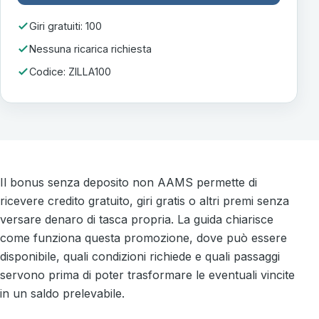
Giri gratuiti: 100
Nessuna ricarica richiesta
Codice: ZILLA100
Il bonus senza deposito non AAMS permette di
ricevere credito gratuito, giri gratis o altri premi senza
versare denaro di tasca propria. La guida chiarisce
come funziona questa promozione, dove può essere
disponibile, quali condizioni richiede e quali passaggi
servono prima di poter trasformare le eventuali vincite
in un saldo prelevabile.