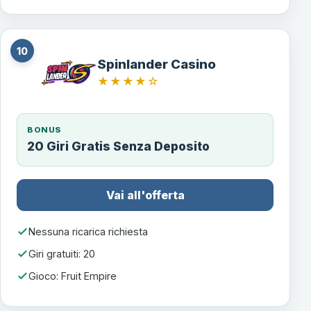
10
Spinlander Casino
★★★★☆
BONUS
20 Giri Gratis Senza Deposito
Vai all'offerta
Nessuna ricarica richiesta
Giri gratuiti: 20
Gioco: Fruit Empire