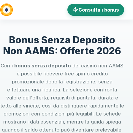
Consulta i bonus
Bonus Senza Deposito
Non AAMS: Offerte 2026
Con i
bonus senza deposito
dei casinò non AAMS
è possibile ricevere free spin o credito
promozionale dopo la registrazione, senza
effettuare una ricarica. La selezione confronta
valore dell'offerta, requisiti di puntata, durata e
tetto alle vincite, così da distinguere rapidamente le
promozioni con condizioni più leggibili. Le schede
mostrano i dati essenziali, mentre la guida spiega
quando il saldo ottenuto può diventare prelevabile.