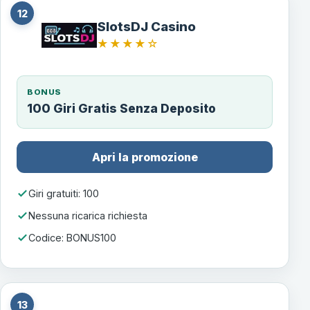
12
SlotsDJ Casino
★★★★☆
BONUS
100 Giri Gratis Senza Deposito
Apri la promozione
Giri gratuiti: 100
Nessuna ricarica richiesta
Codice: BONUS100
13