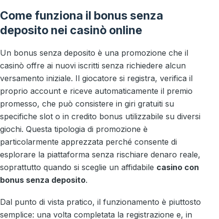
Come funziona il bonus senza
deposito nei casinò online
Un bonus senza deposito è una promozione che il
casinò offre ai nuovi iscritti senza richiedere alcun
versamento iniziale. Il giocatore si registra, verifica il
proprio account e riceve automaticamente il premio
promesso, che può consistere in giri gratuiti su
specifiche slot o in credito bonus utilizzabile su diversi
giochi. Questa tipologia di promozione è
particolarmente apprezzata perché consente di
esplorare la piattaforma senza rischiare denaro reale,
soprattutto quando si sceglie un affidabile
casino con
bonus senza deposito
.
Dal punto di vista pratico, il funzionamento è piuttosto
semplice: una volta completata la registrazione e, in