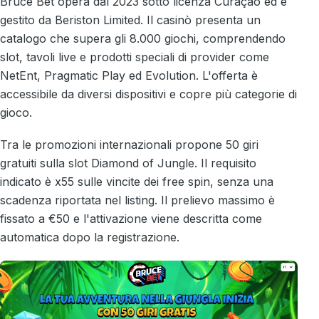
Bruce Bet opera dal 2023 sotto licenza Curaçao ed è
gestito da Beriston Limited. Il casinò presenta un
catalogo che supera gli 8.000 giochi, comprendendo
slot, tavoli live e prodotti speciali di provider come
NetEnt, Pragmatic Play ed Evolution. L'offerta è
accessibile da diversi dispositivi e copre più categorie di
gioco.
Tra le promozioni internazionali propone 50 giri
gratuiti sulla slot Diamond of Jungle. Il requisito
indicato è x55 sulle vincite dei free spin, senza una
scadenza riportata nel listing. Il prelievo massimo è
fissato a €50 e l'attivazione viene descritta come
automatica dopo la registrazione.