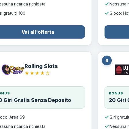
ssuna ricarica richiesta
Nessuna ri
ri gratuiti: 100
Gioco: Ho
Vai all'offerta
9
Rolling Slots
★★★★☆
ONUS
BONUS
0 Giri Gratis Senza Deposito
20 Giri
ioco: Area 69
Giri gratuit
ssuna ricarica richiesta
Nessuna ri