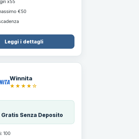
giri x55
 massimo €50
scadenza
Leggi i dettagli
Winnita
★★★★☆
i Gratis Senza Deposito
i: 100