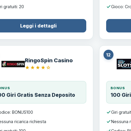
ri gratuiti: 20
Gioco: Cr
Leggi i dettagli
12
RingoSpin Casino
★★★★☆
ONUS
BONUS
00 Giri Gratis Senza Deposito
100 Gir
odice: BONUS100
Giri gratuit
ssuna ricarica richiesta
Nessuna ri
ri gratuiti: 100
Codice: 