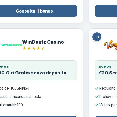
Consulta il bonus
18
WinBeatz Casino
★★★★☆
ONUS
BONUS
00 Giri Gratis senza deposito
€20 Sen
odice: 100SPINS4
Requisito
ssuna ricarica richiesta
Prelievo
ri gratuiti: 100
Valido per