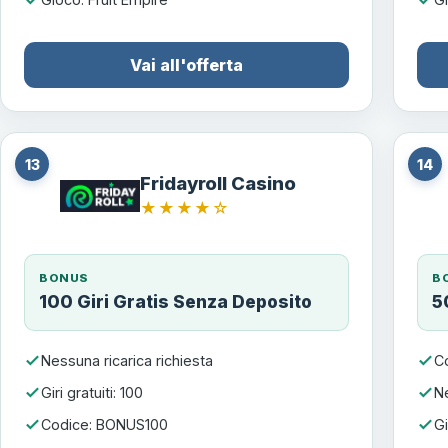
Vai all'offerta
13
14
Fridayroll Casino
★★★★☆
BONUS
B
100 Giri Gratis Senza Deposito
5
Nessuna ricarica richiesta
C
Giri gratuiti: 100
Ne
Codice: BONUS100
Gi