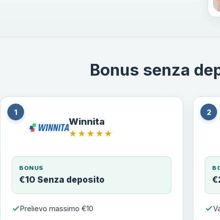
Bonus senza dep
1
2
Winnita
★★★★★
BONUS
B
€10 Senza deposito
€
Prelievo massimo €10
Va