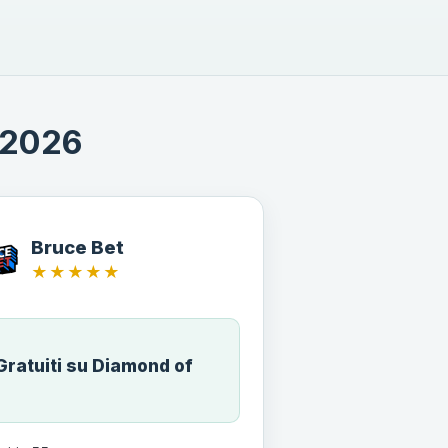
 2026
Bruce Bet
★★★★★
Gratuiti su Diamond of