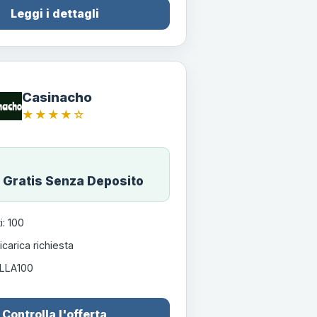
Leggi i dettagli
Casinacho
★★★★☆
i Gratis Senza Deposito
i: 100
carica richiesta
ILLA100
Controlla l'offerta