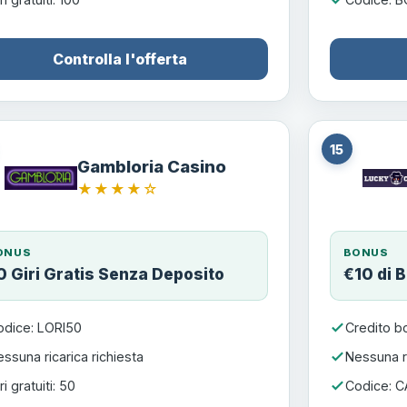
Controlla l'offerta
15
Gambloria Casino
★★★★☆
ONUS
BONUS
0 Giri Gratis Senza Deposito
€10 di B
odice: LORI50
Credito b
ssuna ricarica richiesta
Nessuna ri
ri gratuiti: 50
Codice: 