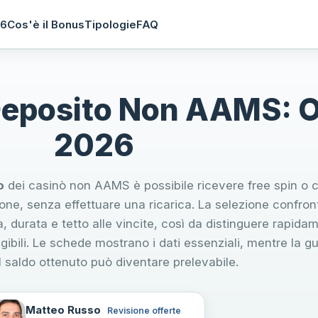
26
Cos'è il Bonus
Tipologie
FAQ
eposito Non AAMS: O
2026
o
dei casinò non AAMS è possibile ricevere free spin o c
one, senza effettuare una ricarica. La selezione confron
ata, durata e tetto alle vincite, così da distinguere rapida
gibili. Le schede mostrano i dati essenziali, mentre la g
l saldo ottenuto può diventare prelevabile.
Matteo Russo
Revisione offerte