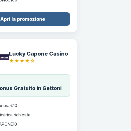
Apri la promozione
Lucky Capone Casino
★★★★☆
onus Gratuito in Gettoni
onus: €10
carica richiesta
CAPONE10