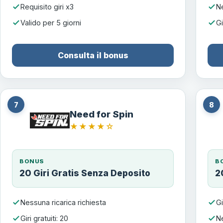
Requisito giri x3
Ne
Valido per 5 giorni
Gi
Consulta il bonus
7
8
Need for Spin
★★★★☆
BONUS
B
20 Giri Gratis Senza Deposito
2
Nessuna ricarica richiesta
G
Giri gratuiti: 20
Ne