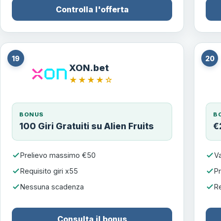
Controlla l'offerta
19
20
XON.bet
★★★★☆
BONUS
B
100 Giri Gratuiti su Alien Fruits
€
Prelievo massimo €50
Va
Requisito giri x55
P
Nessuna scadenza
R
Consulta il bonus