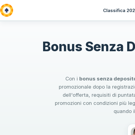
Classifica 20
Bonus Senza D
Con i
bonus senza deposit
promozionale dopo la registrazi
dell'offerta, requisiti di punt
promozioni con condizioni più leg
quando i