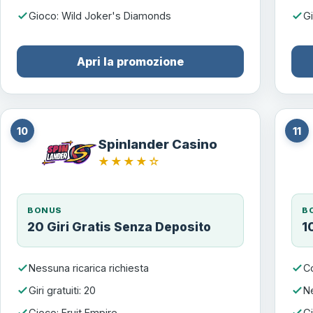
Gioco: Wild Joker's Diamonds
Gi
Apri la promozione
10
11
Spinlander Casino
★★★★☆
BONUS
B
20 Giri Gratis Senza Deposito
1
Nessuna ricarica richiesta
C
Giri gratuiti: 20
Ne
Gioco: Fruit Empire
Gi