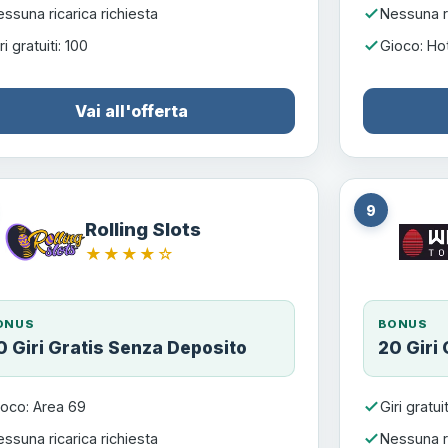
ssuna ricarica richiesta
Nessuna ri
ri gratuiti: 100
Gioco: Ho
Vai all'offerta
9
Rolling Slots
★★★★☆
ONUS
BONUS
0 Giri Gratis Senza Deposito
20 Giri
ioco: Area 69
Giri gratuit
ssuna ricarica richiesta
Nessuna ri