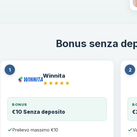
Bonus senza dep
1
2
Winnita
★★★★★
BONUS
B
€10 Senza deposito
€
Prelievo massimo €10
Va