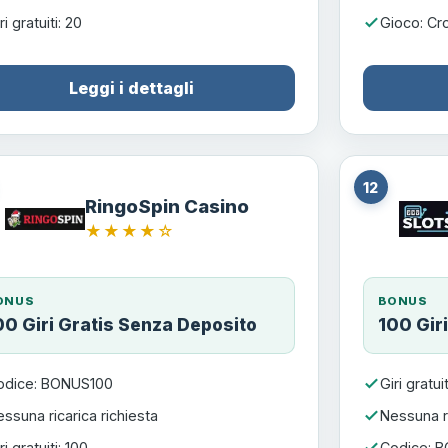
ri gratuiti: 20
Gioco: Cr
Leggi i dettagli
12
RingoSpin Casino
★★★★☆
ONUS
BONUS
00 Giri Gratis Senza Deposito
100 Gir
odice: BONUS100
Giri gratuit
ssuna ricarica richiesta
Nessuna ri
ri gratuiti: 100
Codice: 