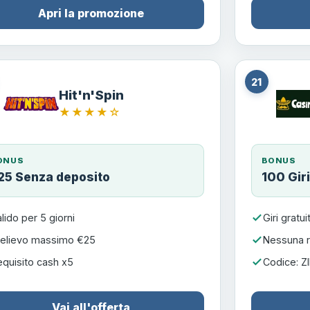
Apri la promozione
21
Hit'n'Spin
★★★★☆
ONUS
BONUS
25 Senza deposito
100 Gir
lido per 5 giorni
Giri gratuit
relievo massimo €25
Nessuna ri
equisito cash x5
Codice: Z
Vai all'offerta