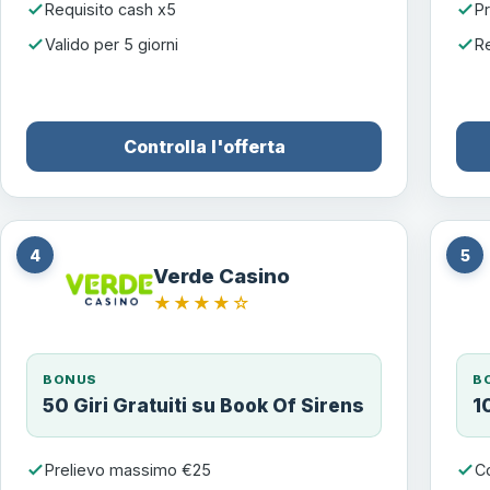
Requisito cash x5
P
Valido per 5 giorni
R
Controlla l'offerta
4
5
Verde Casino
★★★★☆
BONUS
B
50 Giri Gratuiti su Book Of Sirens
1
Prelievo massimo €25
C