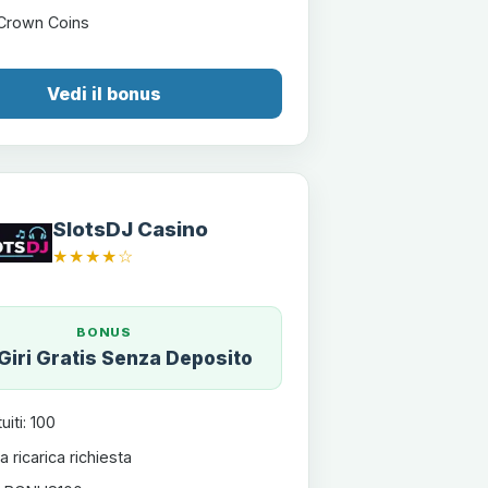
 Crown Coins
Vedi il bonus
SlotsDJ Casino
★★★★☆
BONUS
Giri Gratis Senza Deposito
uiti: 100
 ricarica richiesta