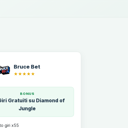
Bruce Bet
★★★★★
BONUS
iri Gratuiti su Diamond of
Jungle
to giri x55