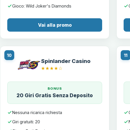
Gioco: Wild Joker's Diamonds
Vai alla promo
10
11
Spinlander Casino
★★★★☆
BONUS
20 Giri Gratis Senza Deposito
Nessuna ricarica richiesta
Giri gratuiti: 20