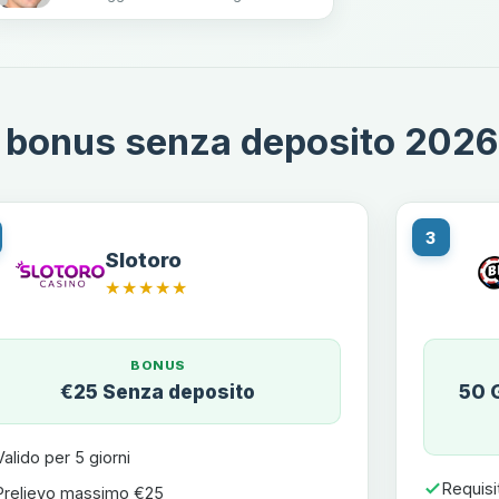
a bonus senza deposito 2026
3
Slotoro
★★★★★
BONUS
€25 Senza deposito
50 G
Valido per 5 giorni
Requisi
Prelievo massimo €25