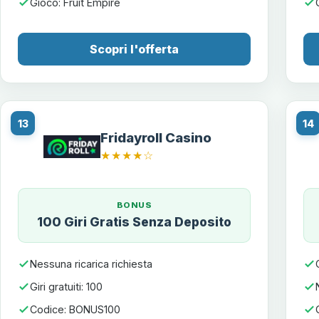
Gioco: Fruit Empire
Scopri l'offerta
13
14
Fridayroll Casino
★★★★☆
BONUS
100 Giri Gratis Senza Deposito
Nessuna ricarica richiesta
Giri gratuiti: 100
Codice: BONUS100