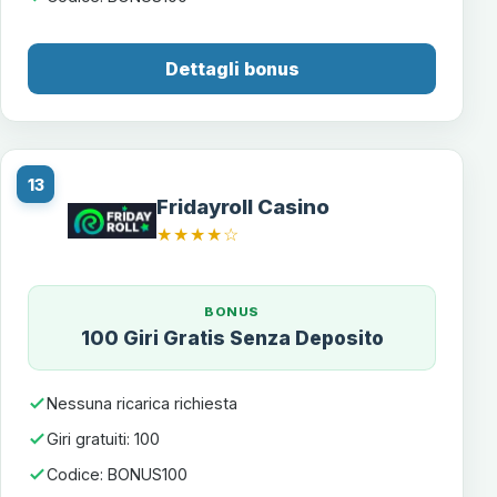
Dettagli bonus
13
Fridayroll Casino
★★★★☆
BONUS
100 Giri Gratis Senza Deposito
Nessuna ricarica richiesta
Giri gratuiti: 100
Codice: BONUS100