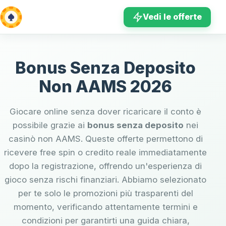
Vedi le offerte
Bonus Senza Deposito
Non AAMS 2026
Giocare online senza dover ricaricare il conto è
possibile grazie ai
bonus senza deposito
nei
casinò non AAMS. Queste offerte permettono di
ricevere free spin o credito reale immediatamente
dopo la registrazione, offrendo un'esperienza di
gioco senza rischi finanziari. Abbiamo selezionato
per te solo le promozioni più trasparenti del
momento, verificando attentamente termini e
condizioni per garantirti una guida chiara,