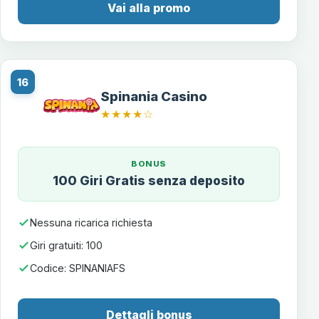
Vai alla promo
16
Spinania Casino
★★★★☆
BONUS
100 Giri Gratis senza deposito
Nessuna ricarica richiesta
Giri gratuiti: 100
Codice: SPINANIAFS
Dettagli bonus