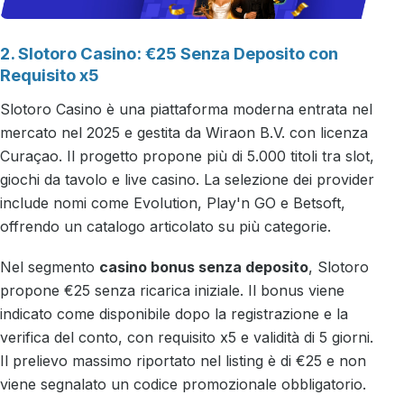
2. Slotoro Casino: €25 Senza Deposito con
Requisito x5
Slotoro Casino è una piattaforma moderna entrata nel
mercato nel 2025 e gestita da Wiraon B.V. con licenza
Curaçao. Il progetto propone più di 5.000 titoli tra slot,
giochi da tavolo e live casino. La selezione dei provider
include nomi come Evolution, Play'n GO e Betsoft,
offrendo un catalogo articolato su più categorie.
Nel segmento
casino bonus senza deposito
, Slotoro
propone €25 senza ricarica iniziale. Il bonus viene
indicato come disponibile dopo la registrazione e la
verifica del conto, con requisito x5 e validità di 5 giorni.
Il prelievo massimo riportato nel listing è di €25 e non
viene segnalato un codice promozionale obbligatorio.