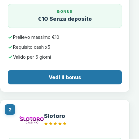
BONUS
€10 Senza deposito
Prelievo massimo €10
Requisito cash x5
Valido per 5 giorni
Vedi il bonus
2
Slotoro
★★★★★