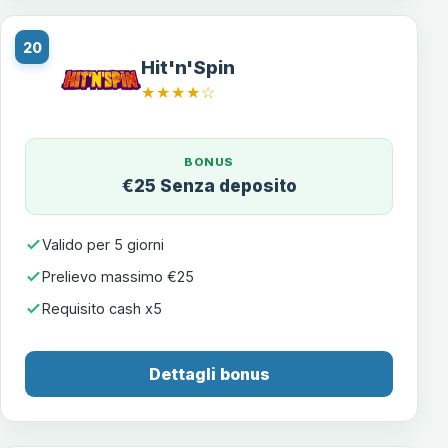
20
Hit'n'Spin
★★★★☆
BONUS
€25 Senza deposito
Valido per 5 giorni
Prelievo massimo €25
Requisito cash x5
Dettagli bonus