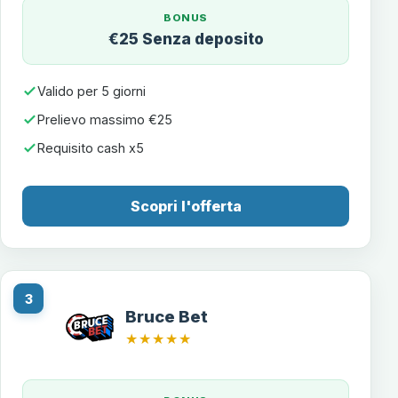
BONUS
€25 Senza deposito
Valido per 5 giorni
Prelievo massimo €25
Requisito cash x5
Scopri l'offerta
3
Bruce Bet
★★★★★