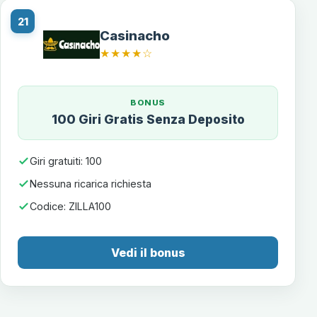
21
Casinacho
★★★★☆
BONUS
100 Giri Gratis Senza Deposito
Giri gratuiti: 100
Nessuna ricarica richiesta
Codice: ZILLA100
Vedi il bonus