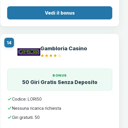
Vedi il bonus
14
Gambloria Casino
★★★★☆
BONUS
50 Giri Gratis Senza Deposito
Codice: LORI50
Nessuna ricarica richiesta
Giri gratuiti: 50