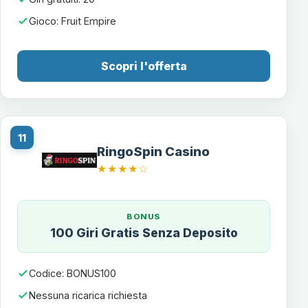
Gioco: Fruit Empire
Scopri l'offerta
11
RingoSpin Casino
★★★★☆
BONUS
100 Giri Gratis Senza Deposito
Codice: BONUS100
Nessuna ricarica richiesta