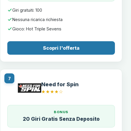
Giri gratuiti: 100
Nessuna ricarica richiesta
Gioco: Hot Triple Sevens
Scopri l'offerta
7
Need for Spin
★★★★☆
BONUS
20 Giri Gratis Senza Deposito