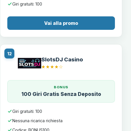
Giri gratuiti: 100
Vai alla promo
12
SlotsDJ Casino
★★★★☆
BONUS
100 Giri Gratis Senza Deposito
Giri gratuiti: 100
Nessuna ricarica richiesta
Codice: BONUS100