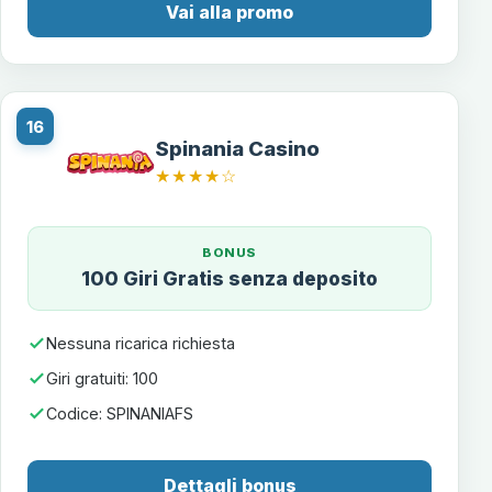
Vai alla promo
16
Spinania Casino
★★★★☆
BONUS
100 Giri Gratis senza deposito
Nessuna ricarica richiesta
Giri gratuiti: 100
Codice: SPINANIAFS
Dettagli bonus