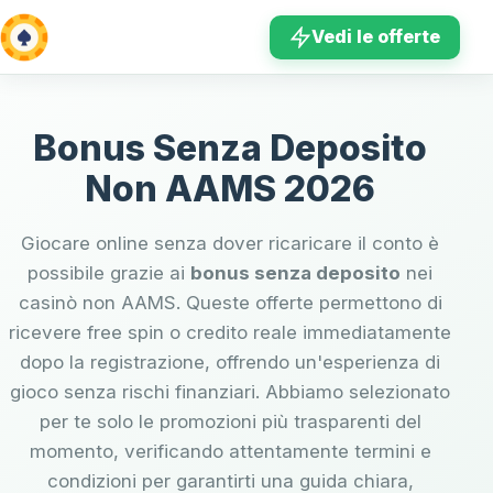
Vedi le offerte
Bonus Senza Deposito
Non AAMS 2026
Giocare online senza dover ricaricare il conto è
possibile grazie ai
bonus senza deposito
nei
casinò non AAMS. Queste offerte permettono di
ricevere free spin o credito reale immediatamente
dopo la registrazione, offrendo un'esperienza di
gioco senza rischi finanziari. Abbiamo selezionato
per te solo le promozioni più trasparenti del
momento, verificando attentamente termini e
condizioni per garantirti una guida chiara,