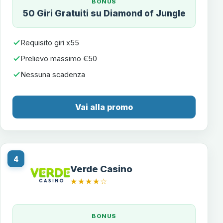
BONUS
50 Giri Gratuiti su Diamond of Jungle
Requisito giri x55
Prelievo massimo €50
Nessuna scadenza
Vai alla promo
4
Verde Casino
★★★★☆
BONUS