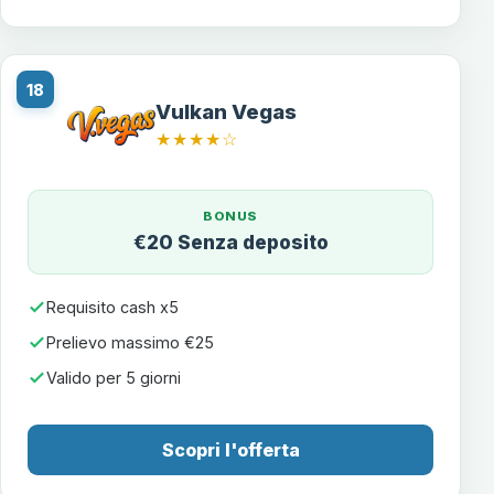
18
Vulkan Vegas
★★★★☆
BONUS
€20 Senza deposito
Requisito cash x5
Prelievo massimo €25
Valido per 5 giorni
Scopri l'offerta