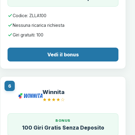
Codice: ZLLA100
Nessuna ricarica richiesta
Giri gratuiti: 100
Vedi il bonus
6
Winnita
★★★★☆
BONUS
100 Giri Gratis Senza Deposito