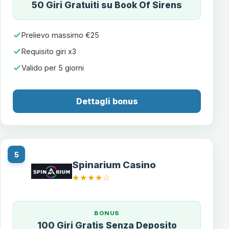
50 Giri Gratuiti su Book Of Sirens
Prelievo massimo €25
Requisito giri x3
Valido per 5 giorni
Dettagli bonus
5
Spinarium Casino
★★★★☆
BONUS
100 Giri Gratis Senza Deposito