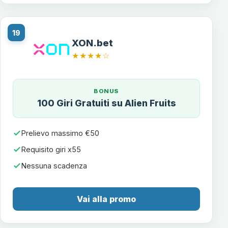
19
XON.bet
★★★★☆
BONUS
100 Giri Gratuiti su Alien Fruits
Prelievo massimo €50
Requisito giri x55
Nessuna scadenza
Vai alla promo