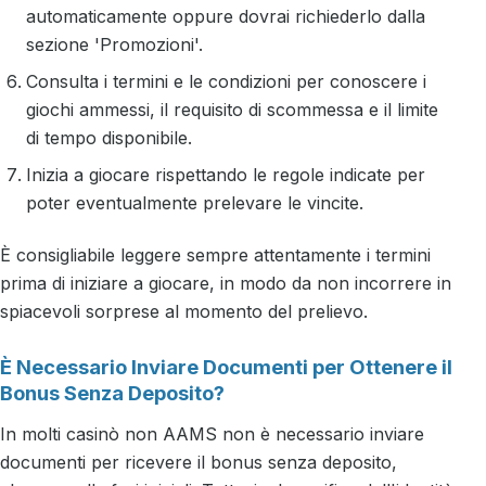
automaticamente oppure dovrai richiederlo dalla
sezione 'Promozioni'.
Consulta i termini e le condizioni per conoscere i
giochi ammessi, il requisito di scommessa e il limite
di tempo disponibile.
Inizia a giocare rispettando le regole indicate per
poter eventualmente prelevare le vincite.
È consigliabile leggere sempre attentamente i termini
prima di iniziare a giocare, in modo da non incorrere in
spiacevoli sorprese al momento del prelievo.
È Necessario Inviare Documenti per Ottenere il
Bonus Senza Deposito?
In molti casinò non AAMS non è necessario inviare
documenti per ricevere il bonus senza deposito,