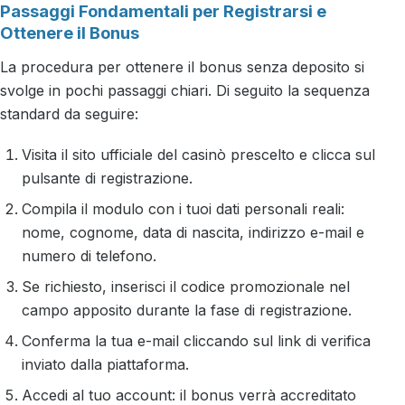
Passaggi Fondamentali per Registrarsi e
Ottenere il Bonus
La procedura per ottenere il bonus senza deposito si
svolge in pochi passaggi chiari. Di seguito la sequenza
standard da seguire:
Visita il sito ufficiale del casinò prescelto e clicca sul
pulsante di registrazione.
Compila il modulo con i tuoi dati personali reali:
nome, cognome, data di nascita, indirizzo e-mail e
numero di telefono.
Se richiesto, inserisci il codice promozionale nel
campo apposito durante la fase di registrazione.
Conferma la tua e-mail cliccando sul link di verifica
inviato dalla piattaforma.
Accedi al tuo account: il bonus verrà accreditato