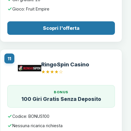
Gioco: Fruit Empire
Scopri l'offerta
11
RingoSpin Casino
★★★★☆
BONUS
100 Giri Gratis Senza Deposito
Codice: BONUS100
Nessuna ricarica richiesta