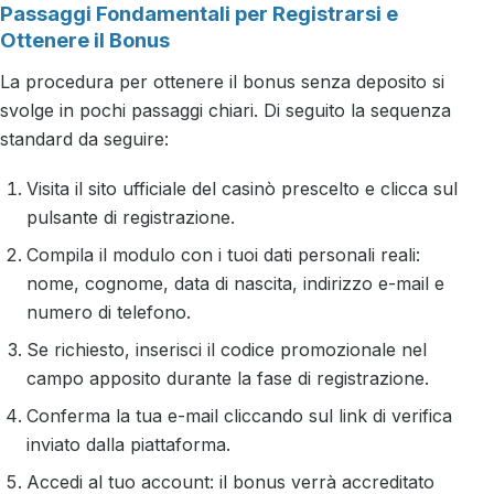
Passaggi Fondamentali per Registrarsi e
Ottenere il Bonus
La procedura per ottenere il bonus senza deposito si
svolge in pochi passaggi chiari. Di seguito la sequenza
standard da seguire:
Visita il sito ufficiale del casinò prescelto e clicca sul
pulsante di registrazione.
Compila il modulo con i tuoi dati personali reali:
nome, cognome, data di nascita, indirizzo e-mail e
numero di telefono.
Se richiesto, inserisci il codice promozionale nel
campo apposito durante la fase di registrazione.
Conferma la tua e-mail cliccando sul link di verifica
inviato dalla piattaforma.
Accedi al tuo account: il bonus verrà accreditato