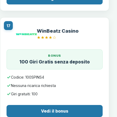
17
WinBeatz Casino
★★★★☆
BONUS
100 Giri Gratis senza deposito
Codice: 100SPINS4
Nessuna ricarica richiesta
Giri gratuiti: 100
Vedi il bonus