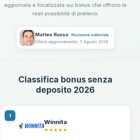
aggiornata e focalizzata sui bonus che offrono le
reali possibilità di prelievo.
Matteo Russo
Revisione editoriale
Ultimo aggiornamento: 7 Agosto 2026
Classifica bonus senza
deposito 2026
1
Winnita
★★★★★