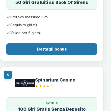
50 Giri Gratuiti su Book Of Sirens
Prelievo massimo €25
Requisito giri x3
Valido per 5 giorni
Dettagli bonus
5
Spinarium Casino
★★★★☆
BONUS
100 Giri Gratis Senza Deposito