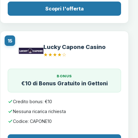
Scopri l'offerta
15
Lucky Capone Casino
★★★★☆
BONUS
€10 di Bonus Gratuito in Gettoni
Credito bonus: €10
Nessuna ricarica richiesta
Codice: CAPONE10