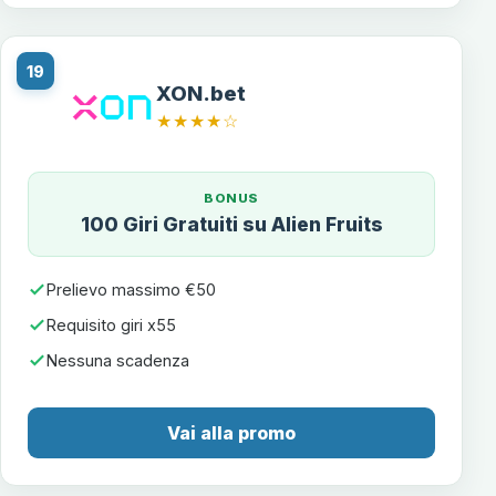
19
XON.bet
★★★★☆
BONUS
100 Giri Gratuiti su Alien Fruits
Prelievo massimo €50
Requisito giri x55
Nessuna scadenza
Vai alla promo