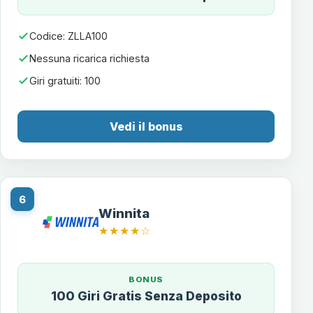
Codice: ZLLA100
Nessuna ricarica richiesta
Giri gratuiti: 100
Vedi il bonus
6
Winnita
★★★★☆
BONUS
100 Giri Gratis Senza Deposito