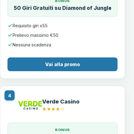
BONUS
50 Giri Gratuiti su Diamond of Jungle
Requisito giri x55
Prelievo massimo €50
Nessuna scadenza
Vai alla promo
4
Verde Casino
★★★★☆
BONUS