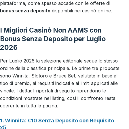
piattaforma, come spesso accade con le offerte di
bonus senza deposito
disponibili nei casinò online.
I Migliori Casinò Non AAMS con
Bonus Senza Deposito per Luglio
2026
Per Luglio 2026 la selezione editoriale segue lo stesso
ordine della classifica principale. Le prime tre proposte
sono Winnita, Slotoro e Bruce Bet, valutate in base al
tipo di premio, ai requisiti indicati e ai limiti applicati alle
vincite. I dettagli riportati di seguito riprendono le
condizioni mostrate nel listing, così il confronto resta
coerente in tutta la pagina.
1. Winnita: €10 Senza Deposito con Requisito
x5