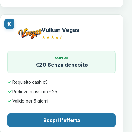
18
Vulkan Vegas
★★★★☆
BONUS
€20 Senza deposito
Requisito cash x5
Prelievo massimo €25
Valido per 5 giorni
Scopri l'offerta