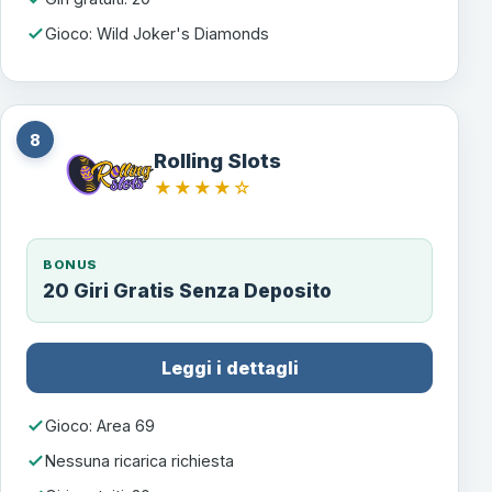
Gioco: Wild Joker's Diamonds
8
Rolling Slots
★★★★☆
BONUS
20 Giri Gratis Senza Deposito
Leggi i dettagli
Gioco: Area 69
Nessuna ricarica richiesta