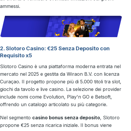
ammessi.
2. Slotoro Casino: €25 Senza Deposito con
Requisito x5
Slotoro Casino è una piattaforma moderna entrata nel
mercato nel 2025 e gestita da Wiraon B.V. con licenza
Curaçao. Il progetto propone più di 5.000 titoli tra slot,
giochi da tavolo e live casino. La selezione dei provider
include nomi come Evolution, Play'n GO e Betsoft,
offrendo un catalogo articolato su più categorie.
Nel segmento
casino bonus senza deposito
, Slotoro
propone €25 senza ricarica iniziale. Il bonus viene