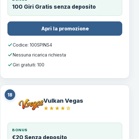
100 Giri Gratis senza deposito
Apri la promozione
Codice: 100SPINS4
Nessuna ricarica richiesta
Giri gratuiti: 100
18
Vulkan Vegas
★★★★☆
BONUS
€20 Senza deposito