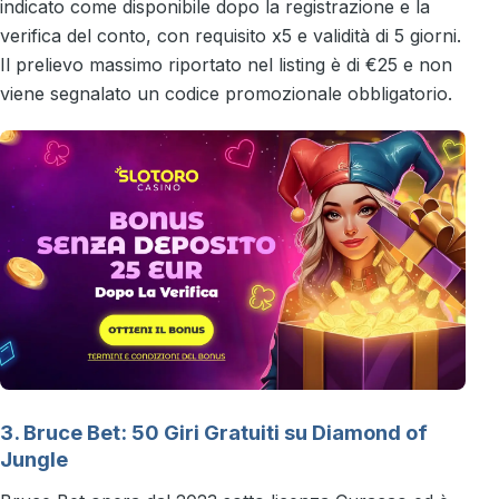
indicato come disponibile dopo la registrazione e la
verifica del conto, con requisito x5 e validità di 5 giorni.
Il prelievo massimo riportato nel listing è di €25 e non
viene segnalato un codice promozionale obbligatorio.
3. Bruce Bet: 50 Giri Gratuiti su Diamond of
Jungle