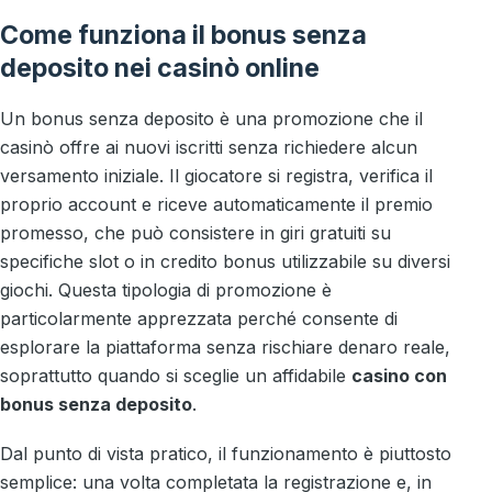
Come funziona il bonus senza
deposito nei casinò online
Un bonus senza deposito è una promozione che il
casinò offre ai nuovi iscritti senza richiedere alcun
versamento iniziale. Il giocatore si registra, verifica il
proprio account e riceve automaticamente il premio
promesso, che può consistere in giri gratuiti su
specifiche slot o in credito bonus utilizzabile su diversi
giochi. Questa tipologia di promozione è
particolarmente apprezzata perché consente di
esplorare la piattaforma senza rischiare denaro reale,
soprattutto quando si sceglie un affidabile
casino con
bonus senza deposito
.
Dal punto di vista pratico, il funzionamento è piuttosto
semplice: una volta completata la registrazione e, in