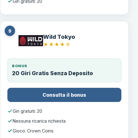
Giri gratuiti: 20
9
Wild Tokyo
★★★★☆
BONUS
20 Giri Gratis Senza Deposito
Consulta il bonus
Giri gratuiti: 20
Nessuna ricarica richiesta
Gioco: Crown Coins