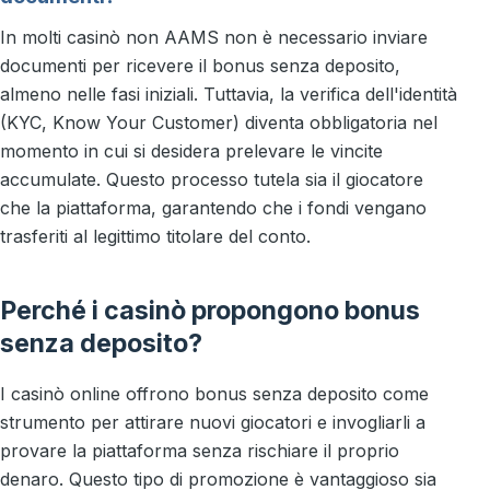
In molti casinò non AAMS non è necessario inviare
documenti per ricevere il bonus senza deposito,
almeno nelle fasi iniziali. Tuttavia, la verifica dell'identità
(KYC, Know Your Customer) diventa obbligatoria nel
momento in cui si desidera prelevare le vincite
accumulate. Questo processo tutela sia il giocatore
che la piattaforma, garantendo che i fondi vengano
trasferiti al legittimo titolare del conto.
Perché i casinò propongono bonus
senza deposito?
I casinò online offrono bonus senza deposito come
strumento per attirare nuovi giocatori e invogliarli a
provare la piattaforma senza rischiare il proprio
denaro. Questo tipo di promozione è vantaggioso sia