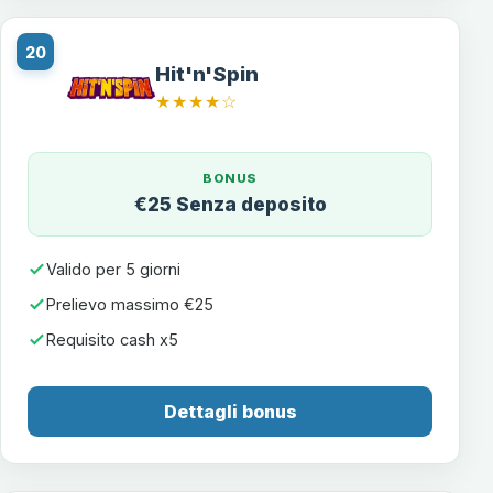
20
Hit'n'Spin
★★★★☆
BONUS
€25 Senza deposito
Valido per 5 giorni
Prelievo massimo €25
Requisito cash x5
Dettagli bonus