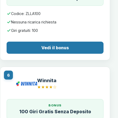
Codice: ZLLA100
Nessuna ricarica richiesta
Giri gratuiti: 100
Vedi il bonus
6
Winnita
★★★★☆
BONUS
100 Giri Gratis Senza Deposito