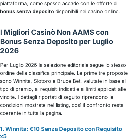
piattaforma, come spesso accade con le offerte di
bonus senza deposito
disponibili nei casinò online.
I Migliori Casinò Non AAMS con
Bonus Senza Deposito per Luglio
2026
Per Luglio 2026 la selezione editoriale segue lo stesso
ordine della classifica principale. Le prime tre proposte
sono Winnita, Slotoro e Bruce Bet, valutate in base al
tipo di premio, ai requisiti indicati e ai limiti applicati alle
vincite. I dettagli riportati di seguito riprendono le
condizioni mostrate nel listing, così il confronto resta
coerente in tutta la pagina.
1. Winnita: €10 Senza Deposito con Requisito
x5