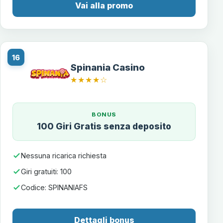
Vai alla promo
16
Spinania Casino
★★★★☆
BONUS
100 Giri Gratis senza deposito
Nessuna ricarica richiesta
Giri gratuiti: 100
Codice: SPINANIAFS
Dettagli bonus