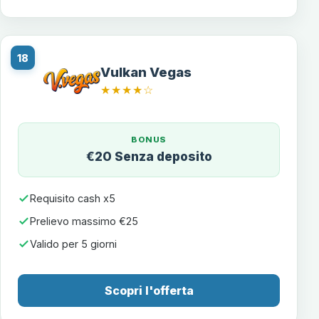
18
Vulkan Vegas
★★★★☆
BONUS
€20 Senza deposito
Requisito cash x5
Prelievo massimo €25
Valido per 5 giorni
Scopri l'offerta