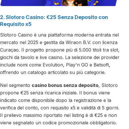
2. Slotoro Casino: €25 Senza Deposito con
Requisito x5
Slotoro Casino è una piattaforma moderna entrata nel
mercato nel 2025 e gestita da Wiraon B.V. con licenza
Curaçao. Il progetto propone più di 5.000 titoli tra slot,
giochi da tavolo e live casino. La selezione dei provider
include nomi come Evolution, Play'n GO e Betsoft,
offrendo un catalogo articolato su più categorie.
Nel segmento
casino bonus senza deposito
, Slotoro
propone €25 senza ricarica iniziale. Il bonus viene
indicato come disponibile dopo la registrazione e la
verifica del conto, con requisito x5 e validità di 5 giorni.
Il prelievo massimo riportato nel listing è di €25 e non
viene segnalato un codice promozionale obbligatorio.