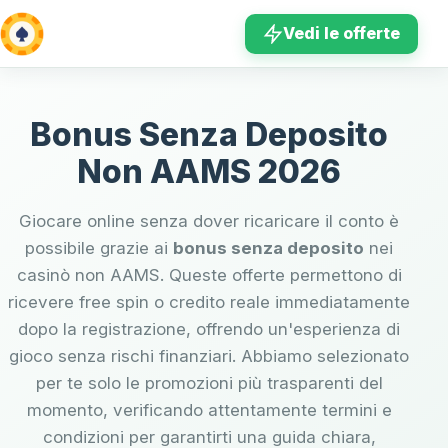
Vedi le offerte
Bonus Senza Deposito
Non AAMS 2026
Giocare online senza dover ricaricare il conto è
possibile grazie ai
bonus senza deposito
nei
casinò non AAMS. Queste offerte permettono di
ricevere free spin o credito reale immediatamente
dopo la registrazione, offrendo un'esperienza di
gioco senza rischi finanziari. Abbiamo selezionato
per te solo le promozioni più trasparenti del
momento, verificando attentamente termini e
condizioni per garantirti una guida chiara,