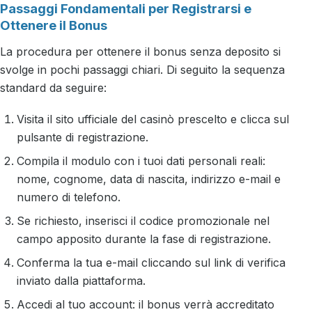
Passaggi Fondamentali per Registrarsi e
Ottenere il Bonus
La procedura per ottenere il bonus senza deposito si
svolge in pochi passaggi chiari. Di seguito la sequenza
standard da seguire:
Visita il sito ufficiale del casinò prescelto e clicca sul
pulsante di registrazione.
Compila il modulo con i tuoi dati personali reali:
nome, cognome, data di nascita, indirizzo e-mail e
numero di telefono.
Se richiesto, inserisci il codice promozionale nel
campo apposito durante la fase di registrazione.
Conferma la tua e-mail cliccando sul link di verifica
inviato dalla piattaforma.
Accedi al tuo account: il bonus verrà accreditato