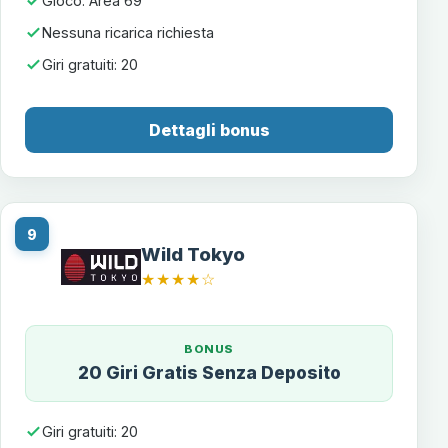
Gioco: Area 69
Nessuna ricarica richiesta
Giri gratuiti: 20
Dettagli bonus
9
Wild Tokyo
★★★★☆
BONUS
20 Giri Gratis Senza Deposito
Giri gratuiti: 20