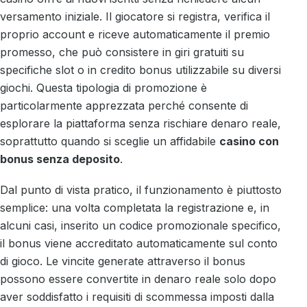
versamento iniziale. Il giocatore si registra, verifica il
proprio account e riceve automaticamente il premio
promesso, che può consistere in giri gratuiti su
specifiche slot o in credito bonus utilizzabile su diversi
giochi. Questa tipologia di promozione è
particolarmente apprezzata perché consente di
esplorare la piattaforma senza rischiare denaro reale,
soprattutto quando si sceglie un affidabile
casino con
bonus senza deposito
.
Dal punto di vista pratico, il funzionamento è piuttosto
semplice: una volta completata la registrazione e, in
alcuni casi, inserito un codice promozionale specifico,
il bonus viene accreditato automaticamente sul conto
di gioco. Le vincite generate attraverso il bonus
possono essere convertite in denaro reale solo dopo
aver soddisfatto i requisiti di scommessa imposti dalla