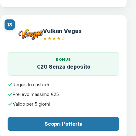
18
Vulkan Vegas
★★★★☆
BONUS
€20 Senza deposito
Requisito cash x5
Prelievo massimo €25
Valido per 5 giorni
Scopri l'offerta