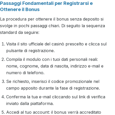
Passaggi Fondamentali per Registrarsi e
Ottenere il Bonus
La procedura per ottenere il bonus senza deposito si
svolge in pochi passaggi chiari. Di seguito la sequenza
standard da seguire:
Visita il sito ufficiale del casinò prescelto e clicca sul
pulsante di registrazione.
Compila il modulo con i tuoi dati personali reali:
nome, cognome, data di nascita, indirizzo e-mail e
numero di telefono.
Se richiesto, inserisci il codice promozionale nel
campo apposito durante la fase di registrazione.
Conferma la tua e-mail cliccando sul link di verifica
inviato dalla piattaforma.
Accedi al tuo account: il bonus verrà accreditato