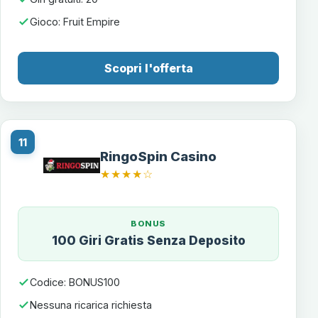
Gioco: Fruit Empire
Scopri l'offerta
11
RingoSpin Casino
★★★★☆
BONUS
100 Giri Gratis Senza Deposito
Codice: BONUS100
Nessuna ricarica richiesta