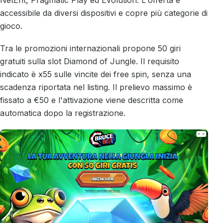
accessibile da diversi dispositivi e copre più categorie di
gioco.
Tra le promozioni internazionali propone 50 giri
gratuiti sulla slot Diamond of Jungle. Il requisito
indicato è x55 sulle vincite dei free spin, senza una
scadenza riportata nel listing. Il prelievo massimo è
fissato a €50 e l'attivazione viene descritta come
automatica dopo la registrazione.