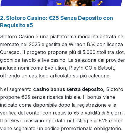
2. Slotoro Casino: €25 Senza Deposito con
Requisito x5
Slotoro Casino è una piattaforma moderna entrata nel
mercato nel 2025 e gestita da Wiraon B.V. con licenza
Curaçao. Il progetto propone più di 5.000 titoli tra slot,
giochi da tavolo e live casino. La selezione dei provider
include nomi come Evolution, Play'n GO e Betsoft,
offrendo un catalogo articolato su più categorie.
Nel segmento
casino bonus senza deposito
, Slotoro
propone €25 senza ricarica iniziale. Il bonus viene
indicato come disponibile dopo la registrazione e la
verifica del conto, con requisito x5 e validità di 5 giorni.
Il prelievo massimo riportato nel listing è di €25 e non
viene segnalato un codice promozionale obbligatorio.