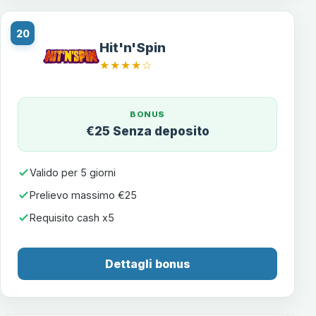
20
Hit'n'Spin
★★★★☆
BONUS
€25 Senza deposito
Valido per 5 giorni
Prelievo massimo €25
Requisito cash x5
Dettagli bonus