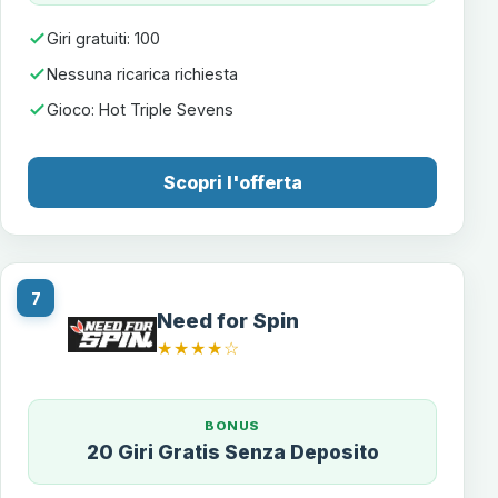
Giri gratuiti: 100
Nessuna ricarica richiesta
Gioco: Hot Triple Sevens
Scopri l'offerta
7
Need for Spin
★★★★☆
BONUS
20 Giri Gratis Senza Deposito