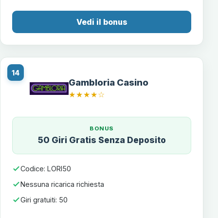
Vedi il bonus
14
Gambloria Casino
★★★★☆
BONUS
50 Giri Gratis Senza Deposito
Codice: LORI50
Nessuna ricarica richiesta
Giri gratuiti: 50