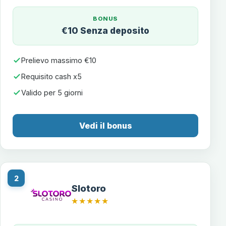
BONUS
€10 Senza deposito
Prelievo massimo €10
Requisito cash x5
Valido per 5 giorni
Vedi il bonus
2
Slotoro
★★★★★