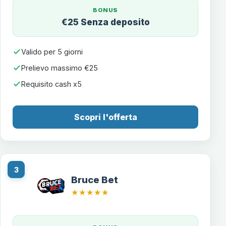
BONUS
€25 Senza deposito
Valido per 5 giorni
Prelievo massimo €25
Requisito cash x5
Scopri l'offerta
3
Bruce Bet
★★★★★