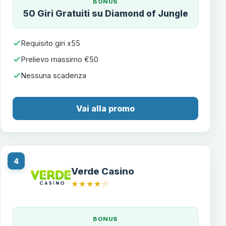
BONUS
50 Giri Gratuiti su Diamond of Jungle
Requisito giri x55
Prelievo massimo €50
Nessuna scadenza
Vai alla promo
4
Verde Casino
★★★★☆
BONUS