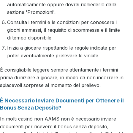
automaticamente oppure dovrai richiederlo dalla
sezione 'Promozioni'.
Consulta i termini e le condizioni per conoscere i
giochi ammessi, il requisito di scommessa e il limite
di tempo disponibile.
Inizia a giocare rispettando le regole indicate per
poter eventualmente prelevare le vincite.
È consigliabile leggere sempre attentamente i termini
prima di iniziare a giocare, in modo da non incorrere in
spiacevoli sorprese al momento del prelievo.
È Necessario Inviare Documenti per Ottenere il
Bonus Senza Deposito?
In molti casinò non AAMS non è necessario inviare
documenti per ricevere il bonus senza deposito,