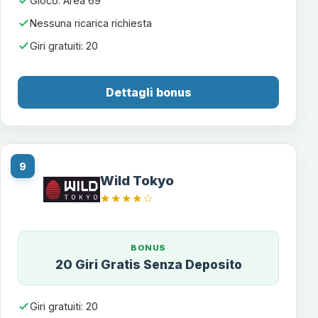
Gioco: Area 69
Nessuna ricarica richiesta
Giri gratuiti: 20
Dettagli bonus
9
Wild Tokyo
★★★★☆
BONUS
20 Giri Gratis Senza Deposito
Giri gratuiti: 20