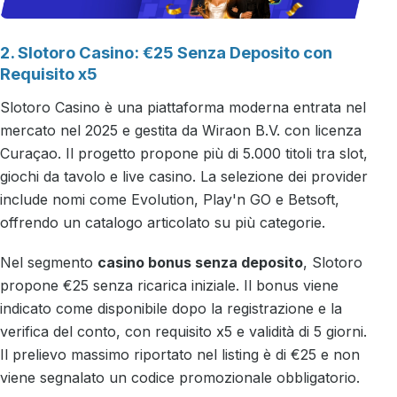
2. Slotoro Casino: €25 Senza Deposito con
Requisito x5
Slotoro Casino è una piattaforma moderna entrata nel
mercato nel 2025 e gestita da Wiraon B.V. con licenza
Curaçao. Il progetto propone più di 5.000 titoli tra slot,
giochi da tavolo e live casino. La selezione dei provider
include nomi come Evolution, Play'n GO e Betsoft,
offrendo un catalogo articolato su più categorie.
Nel segmento
casino bonus senza deposito
, Slotoro
propone €25 senza ricarica iniziale. Il bonus viene
indicato come disponibile dopo la registrazione e la
verifica del conto, con requisito x5 e validità di 5 giorni.
Il prelievo massimo riportato nel listing è di €25 e non
viene segnalato un codice promozionale obbligatorio.