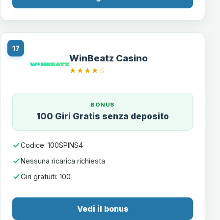
17
WinBeatz Casino
★★★★☆
BONUS
100 Giri Gratis senza deposito
Codice: 100SPINS4
Nessuna ricarica richiesta
Giri gratuiti: 100
Vedi il bonus