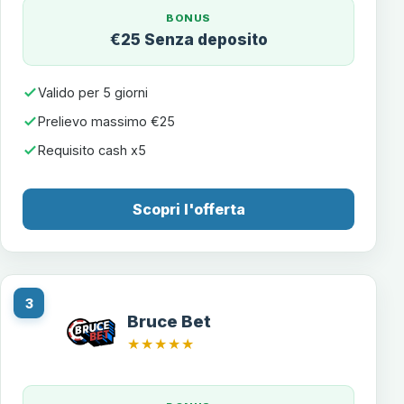
BONUS
€25 Senza deposito
Valido per 5 giorni
Prelievo massimo €25
Requisito cash x5
Scopri l'offerta
3
Bruce Bet
★★★★★