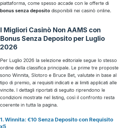
piattaforma, come spesso accade con le offerte di
bonus senza deposito
disponibili nei casinò online.
I Migliori Casinò Non AAMS con
Bonus Senza Deposito per Luglio
2026
Per Luglio 2026 la selezione editoriale segue lo stesso
ordine della classifica principale. Le prime tre proposte
sono Winnita, Slotoro e Bruce Bet, valutate in base al
tipo di premio, ai requisiti indicati e ai limiti applicati alle
vincite. I dettagli riportati di seguito riprendono le
condizioni mostrate nel listing, così il confronto resta
coerente in tutta la pagina.
1. Winnita: €10 Senza Deposito con Requisito
x5