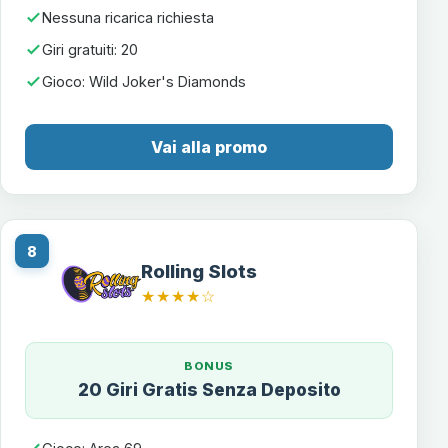
Nessuna ricarica richiesta
Giri gratuiti: 20
Gioco: Wild Joker's Diamonds
Vai alla promo
8
Rolling Slots
★★★★☆
BONUS
20 Giri Gratis Senza Deposito