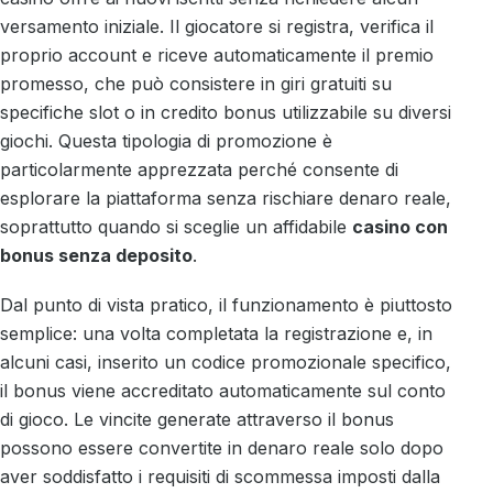
versamento iniziale. Il giocatore si registra, verifica il
proprio account e riceve automaticamente il premio
promesso, che può consistere in giri gratuiti su
specifiche slot o in credito bonus utilizzabile su diversi
giochi. Questa tipologia di promozione è
particolarmente apprezzata perché consente di
esplorare la piattaforma senza rischiare denaro reale,
soprattutto quando si sceglie un affidabile
casino con
bonus senza deposito
.
Dal punto di vista pratico, il funzionamento è piuttosto
semplice: una volta completata la registrazione e, in
alcuni casi, inserito un codice promozionale specifico,
il bonus viene accreditato automaticamente sul conto
di gioco. Le vincite generate attraverso il bonus
possono essere convertite in denaro reale solo dopo
aver soddisfatto i requisiti di scommessa imposti dalla