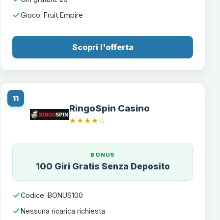
Gioco: Fruit Empire
Scopri l'offerta
11
RingoSpin Casino
★★★★☆
BONUS
100 Giri Gratis Senza Deposito
Codice: BONUS100
Nessuna ricarica richiesta