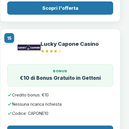
Scopri l'offerta
15
Lucky Capone Casino
★★★★☆
BONUS
€10 di Bonus Gratuito in Gettoni
Credito bonus: €10
Nessuna ricarica richiesta
Codice: CAPONE10