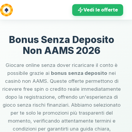
Vedi le offerte
Bonus Senza Deposito
Non AAMS 2026
Giocare online senza dover ricaricare il conto è
possibile grazie ai
bonus senza deposito
nei
casinò non AAMS. Queste offerte permettono di
ricevere free spin o credito reale immediatamente
dopo la registrazione, offrendo un'esperienza di
gioco senza rischi finanziari. Abbiamo selezionato
per te solo le promozioni più trasparenti del
momento, verificando attentamente termini e
condizioni per garantirti una guida chiara,