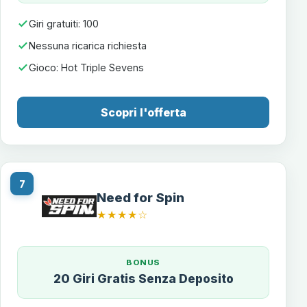
Giri gratuiti: 100
Nessuna ricarica richiesta
Gioco: Hot Triple Sevens
Scopri l'offerta
7
Need for Spin
★★★★☆
BONUS
20 Giri Gratis Senza Deposito