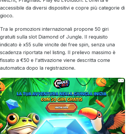
accessibile da diversi dispositivi e copre più categorie di
gioco.
Tra le promozioni internazionali propone 50 giri
gratuiti sulla slot Diamond of Jungle. Il requisito
indicato è x55 sulle vincite dei free spin, senza una
scadenza riportata nel listing. Il prelievo massimo è
fissato a €50 e l'attivazione viene descritta come
automatica dopo la registrazione.