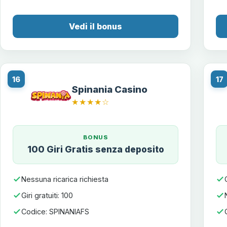
Vedi il bonus
16
17
Spinania Casino
★★★★☆
BONUS
100 Giri Gratis senza deposito
Nessuna ricarica richiesta
Giri gratuiti: 100
Codice: SPINANIAFS