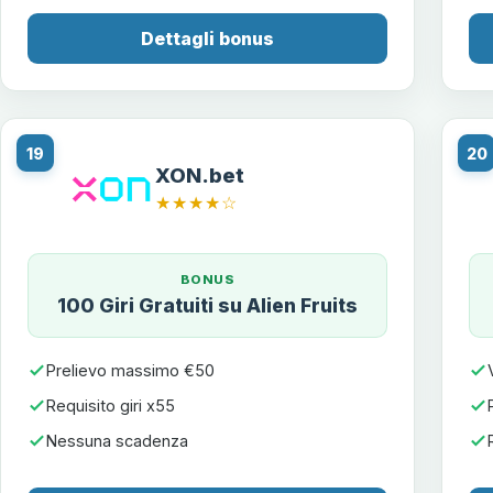
Dettagli bonus
19
20
XON.bet
★★★★☆
BONUS
100 Giri Gratuiti su Alien Fruits
Prelievo massimo €50
Requisito giri x55
Nessuna scadenza