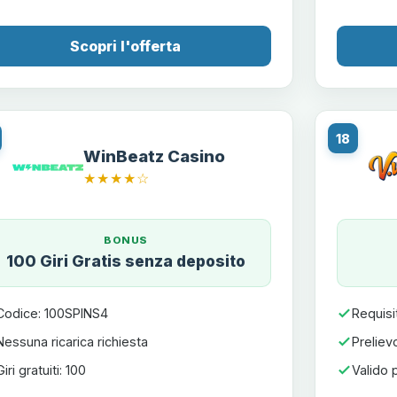
Scopri l'offerta
18
WinBeatz Casino
★★★★☆
BONUS
100 Giri Gratis senza deposito
Codice: 100SPINS4
Requisi
Nessuna ricarica richiesta
Prelie
Giri gratuiti: 100
Valido 