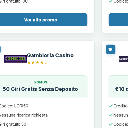
Giri gratuiti: 100
Codice
Vai alla promo
15
Gambloria Casino
★★★★☆
BONUS
50 Giri Gratis Senza Deposito
€10 d
Codice: LORI50
Credito
Nessuna ricarica richiesta
Nessuna
Giri gratuiti: 50
Codice