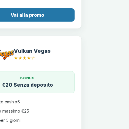
Vai alla promo
Vulkan Vegas
★★★★☆
BONUS
€20 Senza deposito
to cash x5
vo massimo €25
per 5 giorni