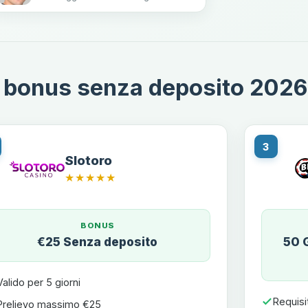
a bonus senza deposito 2026
3
Slotoro
★★★★★
BONUS
€25 Senza deposito
50 G
Valido per 5 giorni
Requisi
Prelievo massimo €25