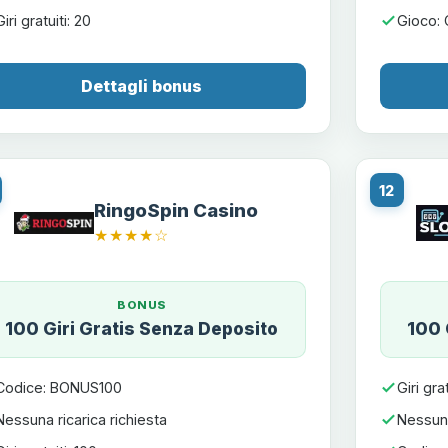
Giri gratuiti: 20
Gioco:
Dettagli bonus
12
RingoSpin Casino
★★★★☆
BONUS
100 Giri Gratis Senza Deposito
100 
Codice: BONUS100
Giri grat
Nessuna ricarica richiesta
Nessuna