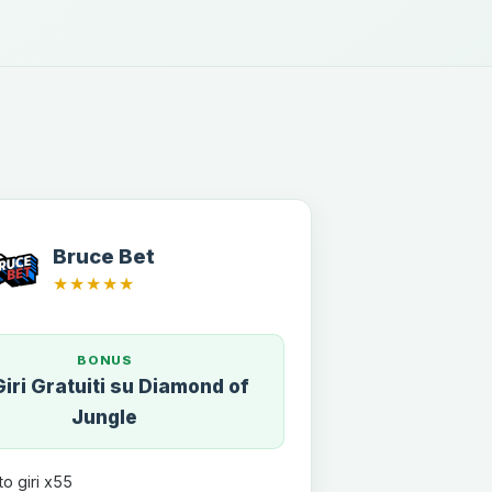
Bruce Bet
★★★★★
BONUS
iri Gratuiti su Diamond of
Jungle
to giri x55