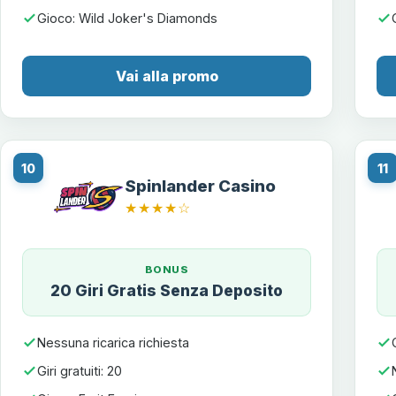
Gioco: Wild Joker's Diamonds
Vai alla promo
10
11
Spinlander Casino
★★★★☆
BONUS
20 Giri Gratis Senza Deposito
Nessuna ricarica richiesta
Giri gratuiti: 20