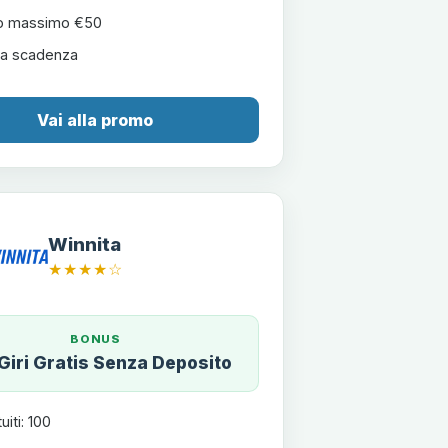
vo massimo €50
a scadenza
Vai alla promo
Winnita
★★★★☆
BONUS
Giri Gratis Senza Deposito
uiti: 100