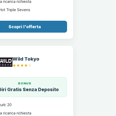
 ricarica richiesta
Hot Triple Sevens
Scopri l'offerta
Wild Tokyo
★★★★☆
BONUS
Giri Gratis Senza Deposito
uiti: 20
 ricarica richiesta