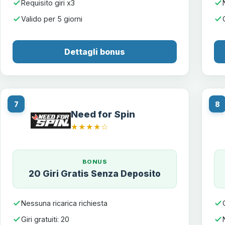
Requisito giri x3
Valido per 5 giorni
Dettagli bonus
7
8
Need for Spin
★★★★☆
BONUS
20 Giri Gratis Senza Deposito
Nessuna ricarica richiesta
Giri gratuiti: 20