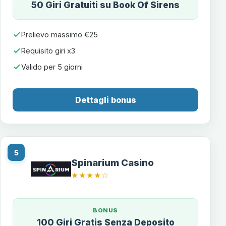
50 Giri Gratuiti su Book Of Sirens
Prelievo massimo €25
Requisito giri x3
Valido per 5 giorni
Dettagli bonus
5
Spinarium Casino
★★★★☆
BONUS
100 Giri Gratis Senza Deposito