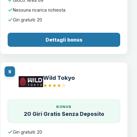
Gioco: Area 69
Nessuna ricarica richiesta
Giri gratuiti: 20
Dettagli bonus
9
Wild Tokyo
★★★★☆
BONUS
20 Giri Gratis Senza Deposito
Giri gratuiti: 20