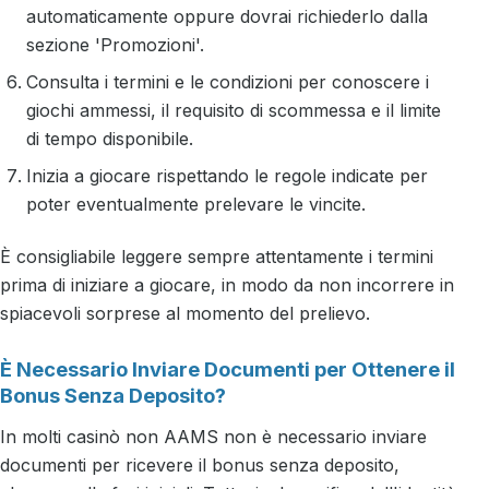
automaticamente oppure dovrai richiederlo dalla
sezione 'Promozioni'.
Consulta i termini e le condizioni per conoscere i
giochi ammessi, il requisito di scommessa e il limite
di tempo disponibile.
Inizia a giocare rispettando le regole indicate per
poter eventualmente prelevare le vincite.
È consigliabile leggere sempre attentamente i termini
prima di iniziare a giocare, in modo da non incorrere in
spiacevoli sorprese al momento del prelievo.
È Necessario Inviare Documenti per Ottenere il
Bonus Senza Deposito?
In molti casinò non AAMS non è necessario inviare
documenti per ricevere il bonus senza deposito,