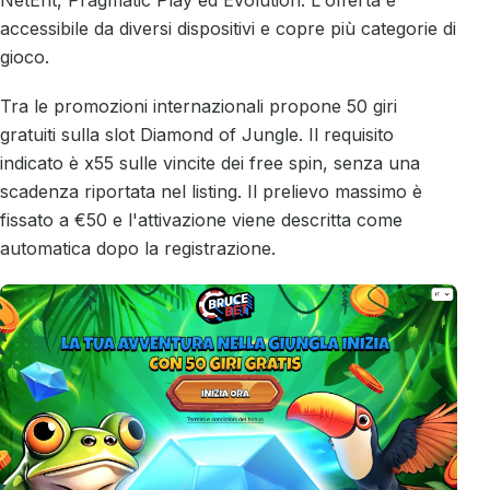
accessibile da diversi dispositivi e copre più categorie di
gioco.
Tra le promozioni internazionali propone 50 giri
gratuiti sulla slot Diamond of Jungle. Il requisito
indicato è x55 sulle vincite dei free spin, senza una
scadenza riportata nel listing. Il prelievo massimo è
fissato a €50 e l'attivazione viene descritta come
automatica dopo la registrazione.