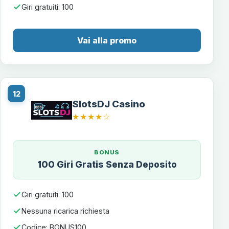
Giri gratuiti: 100
Vai alla promo
12
SlotsDJ Casino
★★★★☆
BONUS
100 Giri Gratis Senza Deposito
Giri gratuiti: 100
Nessuna ricarica richiesta
Codice: BONUS100