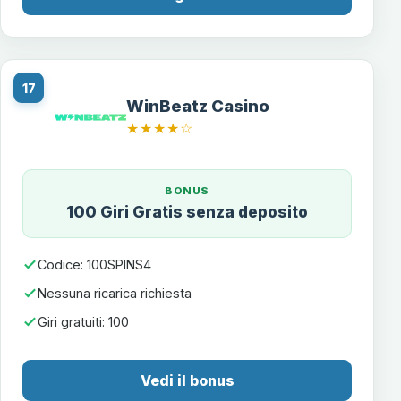
17
WinBeatz Casino
★★★★☆
BONUS
100 Giri Gratis senza deposito
Codice: 100SPINS4
Nessuna ricarica richiesta
Giri gratuiti: 100
Vedi il bonus