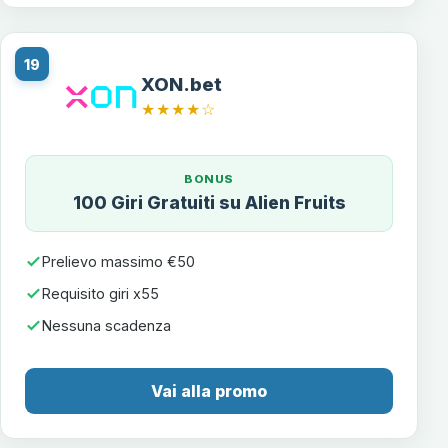
19
XON.bet
★★★★☆
BONUS
100 Giri Gratuiti su Alien Fruits
Prelievo massimo €50
Requisito giri x55
Nessuna scadenza
Vai alla promo