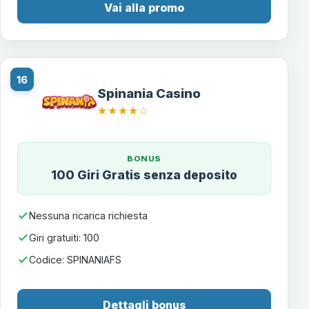
Vai alla promo
16
Spinania Casino
★★★★☆
BONUS
100 Giri Gratis senza deposito
Nessuna ricarica richiesta
Giri gratuiti: 100
Codice: SPINANIAFS
Dettagli bonus