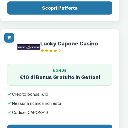
Scopri l'offerta
15
Lucky Capone Casino
★★★★☆
BONUS
€10 di Bonus Gratuito in Gettoni
Credito bonus: €10
Nessuna ricarica richiesta
Codice: CAPONE10