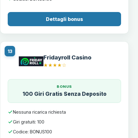
Dettagli bonus
13
Fridayroll Casino
★★★★☆
BONUS
100 Giri Gratis Senza Deposito
Nessuna ricarica richiesta
Giri gratuiti: 100
Codice: BONUS100