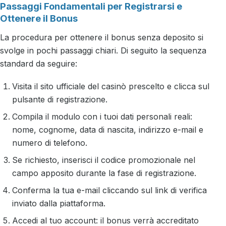
Passaggi Fondamentali per Registrarsi e
Ottenere il Bonus
La procedura per ottenere il bonus senza deposito si
svolge in pochi passaggi chiari. Di seguito la sequenza
standard da seguire:
Visita il sito ufficiale del casinò prescelto e clicca sul
pulsante di registrazione.
Compila il modulo con i tuoi dati personali reali:
nome, cognome, data di nascita, indirizzo e-mail e
numero di telefono.
Se richiesto, inserisci il codice promozionale nel
campo apposito durante la fase di registrazione.
Conferma la tua e-mail cliccando sul link di verifica
inviato dalla piattaforma.
Accedi al tuo account: il bonus verrà accreditato