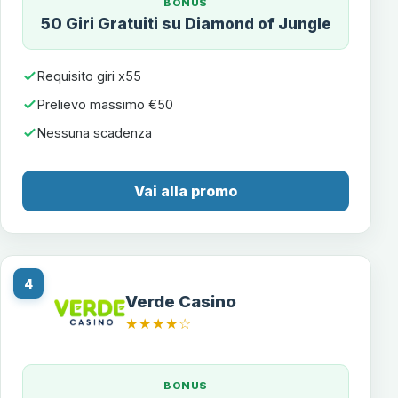
BONUS
50 Giri Gratuiti su Diamond of Jungle
Requisito giri x55
Prelievo massimo €50
Nessuna scadenza
Vai alla promo
4
Verde Casino
★★★★☆
BONUS