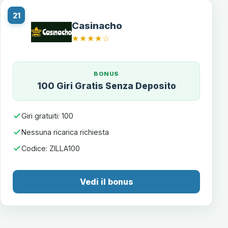
21
Casinacho
★★★★☆
BONUS
100 Giri Gratis Senza Deposito
Giri gratuiti: 100
Nessuna ricarica richiesta
Codice: ZILLA100
Vedi il bonus