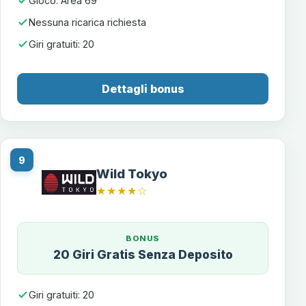
Gioco: Area 69
Nessuna ricarica richiesta
Giri gratuiti: 20
Dettagli bonus
9
Wild Tokyo
★★★★☆
BONUS
20 Giri Gratis Senza Deposito
Giri gratuiti: 20