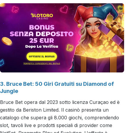
3. Bruce Bet: 50 Giri Gratuiti su Diamond of
Jungle
Bruce Bet opera dal 2023 sotto licenza Curaçao ed è
gestito da Beriston Limited. Il casinò presenta un
catalogo che supera gli 8.000 giochi, comprendendo
slot, tavoli live e prodotti speciali di provider come
NetEnt, Pragmatic Play ed Evolution. L'offerta è