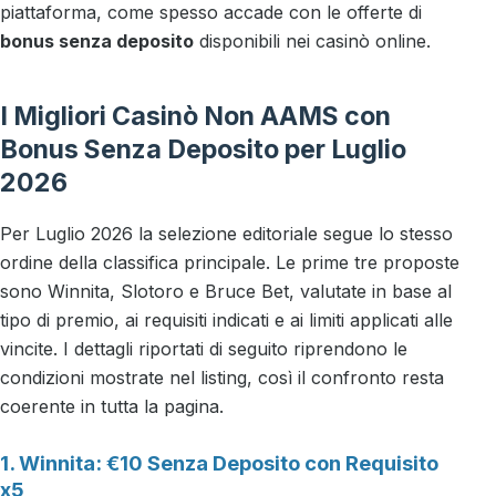
piattaforma, come spesso accade con le offerte di
bonus senza deposito
disponibili nei casinò online.
I Migliori Casinò Non AAMS con
Bonus Senza Deposito per Luglio
2026
Per Luglio 2026 la selezione editoriale segue lo stesso
ordine della classifica principale. Le prime tre proposte
sono Winnita, Slotoro e Bruce Bet, valutate in base al
tipo di premio, ai requisiti indicati e ai limiti applicati alle
vincite. I dettagli riportati di seguito riprendono le
condizioni mostrate nel listing, così il confronto resta
coerente in tutta la pagina.
1. Winnita: €10 Senza Deposito con Requisito
x5