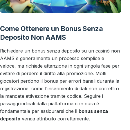
Come Ottenere un Bonus Senza
Deposito Non AAMS
Richiedere un bonus senza deposito su un casinò non
AAMS è generalmente un processo semplice e
veloce, ma richiede attenzione in ogni singola fase per
evitare di perdere il diritto alla promozione. Molti
giocatori perdono il bonus per errori banali durante la
registrazione, come l'inserimento di dati non corretti o
la mancata attivazione tramite codice. Seguire i
passaggi indicati dalla piattaforma con cura è
fondamentale per assicurarsi che il
bonus senza
deposito
venga attribuito correttamente.