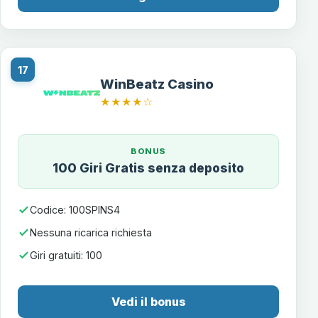
17
WinBeatz Casino
★★★★☆
BONUS
100 Giri Gratis senza deposito
Codice: 100SPINS4
Nessuna ricarica richiesta
Giri gratuiti: 100
Vedi il bonus