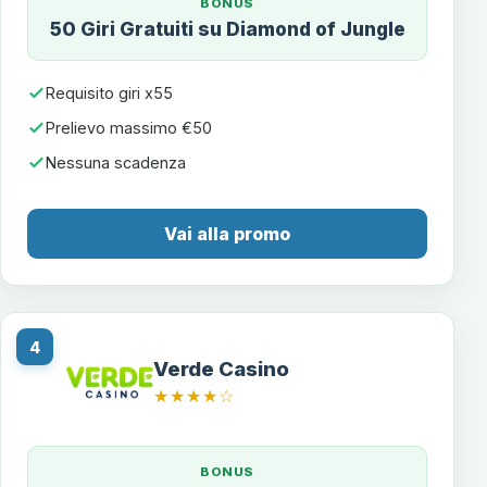
BONUS
50 Giri Gratuiti su Diamond of Jungle
Requisito giri x55
Prelievo massimo €50
Nessuna scadenza
Vai alla promo
4
Verde Casino
★★★★☆
BONUS