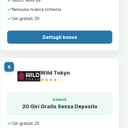
Gioco: Area 69
Nessuna ricarica richiesta
Giri gratuiti: 20
Dettagli bonus
9
Wild Tokyo
★★★★☆
BONUS
20 Giri Gratis Senza Deposito
Giri gratuiti: 20