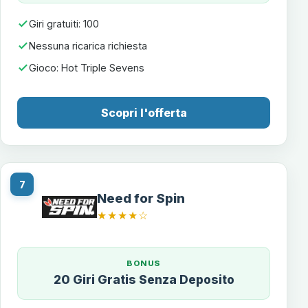
Giri gratuiti: 100
Nessuna ricarica richiesta
Gioco: Hot Triple Sevens
Scopri l'offerta
7
Need for Spin
★★★★☆
BONUS
20 Giri Gratis Senza Deposito