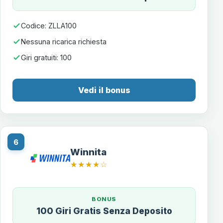
Codice: ZLLA100
Nessuna ricarica richiesta
Giri gratuiti: 100
Vedi il bonus
6
Winnita
★★★★☆
BONUS
100 Giri Gratis Senza Deposito