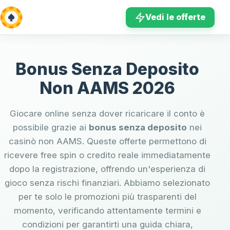
Vedi le offerte
Bonus Senza Deposito
Non AAMS 2026
Giocare online senza dover ricaricare il conto è
possibile grazie ai
bonus senza deposito
nei
casinò non AAMS. Queste offerte permettono di
ricevere free spin o credito reale immediatamente
dopo la registrazione, offrendo un'esperienza di
gioco senza rischi finanziari. Abbiamo selezionato
per te solo le promozioni più trasparenti del
momento, verificando attentamente termini e
condizioni per garantirti una guida chiara,