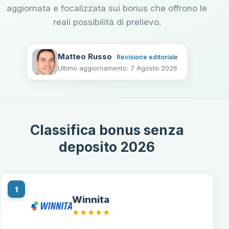
aggiornata e focalizzata sui bonus che offrono le
reali possibilità di prelievo.
Matteo Russo
Revisione editoriale
Ultimo aggiornamento: 7 Agosto 2026
Classifica bonus senza
deposito 2026
1
Winnita
★★★★★