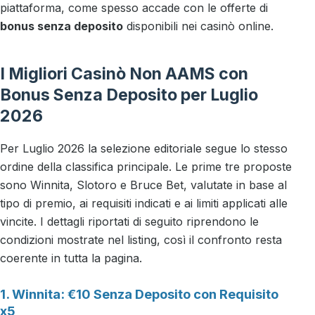
piattaforma, come spesso accade con le offerte di
bonus senza deposito
disponibili nei casinò online.
I Migliori Casinò Non AAMS con
Bonus Senza Deposito per Luglio
2026
Per Luglio 2026 la selezione editoriale segue lo stesso
ordine della classifica principale. Le prime tre proposte
sono Winnita, Slotoro e Bruce Bet, valutate in base al
tipo di premio, ai requisiti indicati e ai limiti applicati alle
vincite. I dettagli riportati di seguito riprendono le
condizioni mostrate nel listing, così il confronto resta
coerente in tutta la pagina.
1. Winnita: €10 Senza Deposito con Requisito
x5