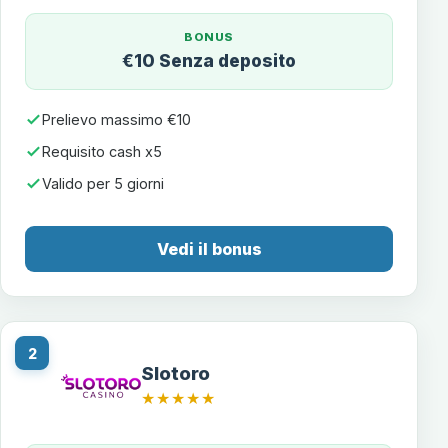
BONUS
€10 Senza deposito
Prelievo massimo €10
Requisito cash x5
Valido per 5 giorni
Vedi il bonus
2
Slotoro
★★★★★