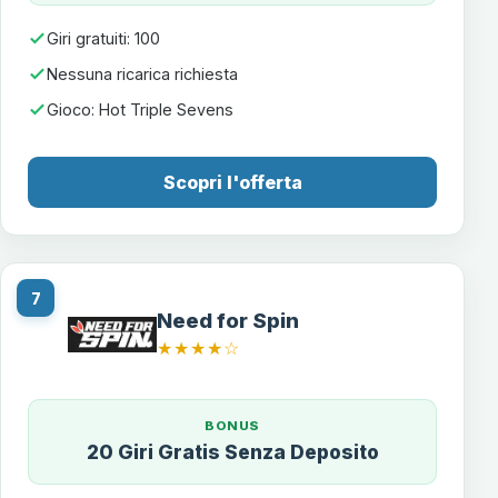
Giri gratuiti: 100
Nessuna ricarica richiesta
Gioco: Hot Triple Sevens
Scopri l'offerta
7
Need for Spin
★★★★☆
BONUS
20 Giri Gratis Senza Deposito