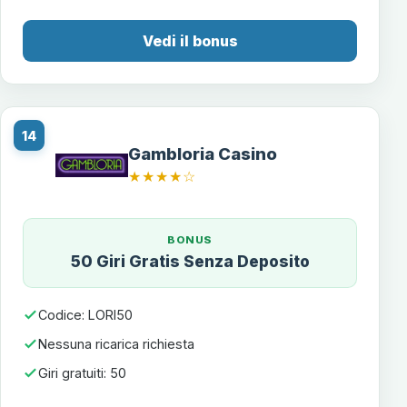
Vedi il bonus
14
Gambloria Casino
★★★★☆
BONUS
50 Giri Gratis Senza Deposito
Codice: LORI50
Nessuna ricarica richiesta
Giri gratuiti: 50