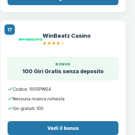
17
WinBeatz Casino
★★★★☆
BONUS
100 Giri Gratis senza deposito
Codice: 100SPINS4
Nessuna ricarica richiesta
Giri gratuiti: 100
Vedi il bonus