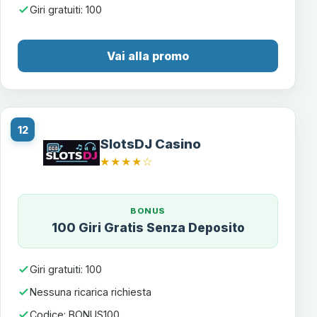
Giri gratuiti: 100
Vai alla promo
12
SlotsDJ Casino
★★★★☆
BONUS
100 Giri Gratis Senza Deposito
Giri gratuiti: 100
Nessuna ricarica richiesta
Codice: BONUS100