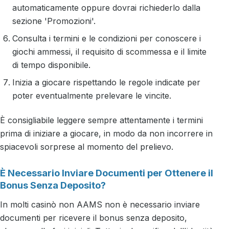
automaticamente oppure dovrai richiederlo dalla
sezione 'Promozioni'.
Consulta i termini e le condizioni per conoscere i
giochi ammessi, il requisito di scommessa e il limite
di tempo disponibile.
Inizia a giocare rispettando le regole indicate per
poter eventualmente prelevare le vincite.
È consigliabile leggere sempre attentamente i termini
prima di iniziare a giocare, in modo da non incorrere in
spiacevoli sorprese al momento del prelievo.
È Necessario Inviare Documenti per Ottenere il
Bonus Senza Deposito?
In molti casinò non AAMS non è necessario inviare
documenti per ricevere il bonus senza deposito,