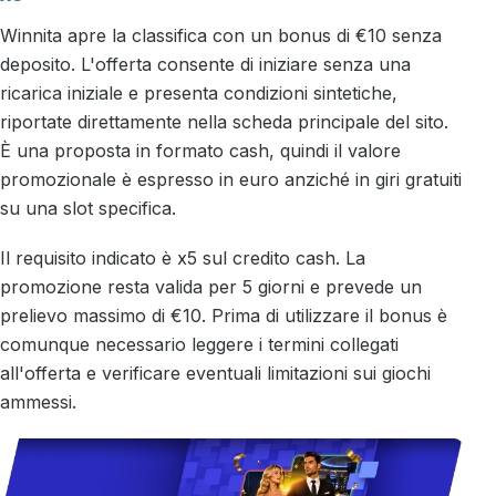
Winnita apre la classifica con un bonus di €10 senza
deposito. L'offerta consente di iniziare senza una
ricarica iniziale e presenta condizioni sintetiche,
riportate direttamente nella scheda principale del sito.
È una proposta in formato cash, quindi il valore
promozionale è espresso in euro anziché in giri gratuiti
su una slot specifica.
Il requisito indicato è x5 sul credito cash. La
promozione resta valida per 5 giorni e prevede un
prelievo massimo di €10. Prima di utilizzare il bonus è
comunque necessario leggere i termini collegati
all'offerta e verificare eventuali limitazioni sui giochi
ammessi.