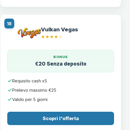
18
Vulkan Vegas
★★★★☆
BONUS
€20 Senza deposito
Requisito cash x5
Prelievo massimo €25
Valido per 5 giorni
Scopri l'offerta