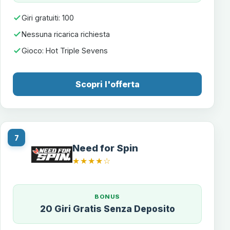
Giri gratuiti: 100
Nessuna ricarica richiesta
Gioco: Hot Triple Sevens
Scopri l'offerta
7
Need for Spin
★★★★☆
BONUS
20 Giri Gratis Senza Deposito