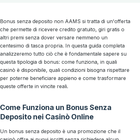
Bonus senza deposito non AAMS si tratta di un'offerta
che permette di ricevere credito gratuito, giri gratis o
altri premi senza dover versare nemmeno un
centesimo di tasca propria. In questa guida completa
analizzeremo tutto ciò che è fondamentale sapere su
questa tipologia di bonus: come funziona, in quali
casinò è disponibile, quali condizioni bisogna rispettare
per poterne beneficiare appieno e come trasformare
queste offerte in vincite reali.
Come Funziona un Bonus Senza
Deposito nei Casinò Online
Un bonus senza deposito è una promozione che il
casinò offre ai nuovi iscritti senza richiedere alcun