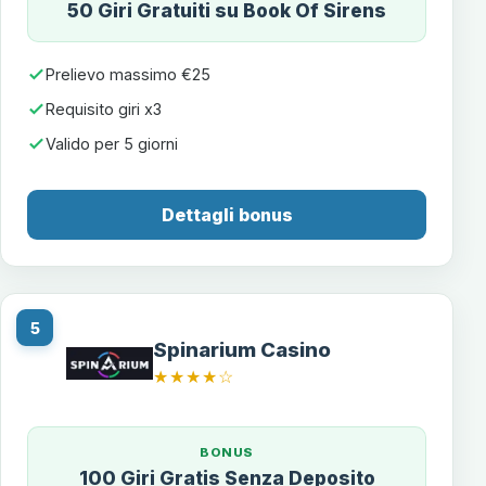
50 Giri Gratuiti su Book Of Sirens
Prelievo massimo €25
Requisito giri x3
Valido per 5 giorni
Dettagli bonus
5
Spinarium Casino
★★★★☆
BONUS
100 Giri Gratis Senza Deposito