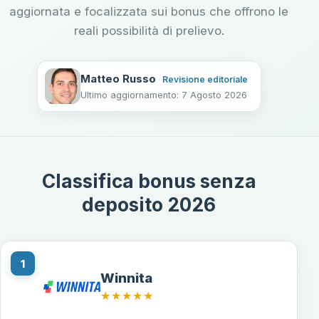
aggiornata e focalizzata sui bonus che offrono le
reali possibilità di prelievo.
Matteo Russo
Revisione editoriale
Ultimo aggiornamento: 7 Agosto 2026
Classifica bonus senza
deposito 2026
1
Winnita
★★★★★