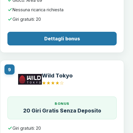
Gioco: Area 69
Nessuna ricarica richiesta
Giri gratuiti: 20
Dettagli bonus
9
Wild Tokyo
★★★★☆
BONUS
20 Giri Gratis Senza Deposito
Giri gratuiti: 20