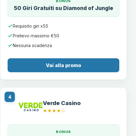
BONUS
50 Giri Gratuiti su Diamond of Jungle
Requisito giri x55
Prelievo massimo €50
Nessuna scadenza
Vai alla promo
4
Verde Casino
★★★★☆
BONUS