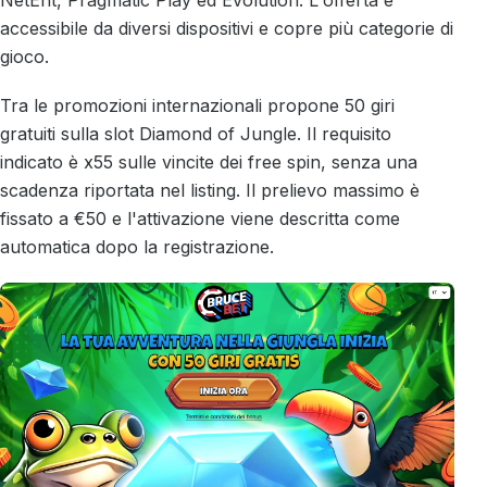
accessibile da diversi dispositivi e copre più categorie di
gioco.
Tra le promozioni internazionali propone 50 giri
gratuiti sulla slot Diamond of Jungle. Il requisito
indicato è x55 sulle vincite dei free spin, senza una
scadenza riportata nel listing. Il prelievo massimo è
fissato a €50 e l'attivazione viene descritta come
automatica dopo la registrazione.