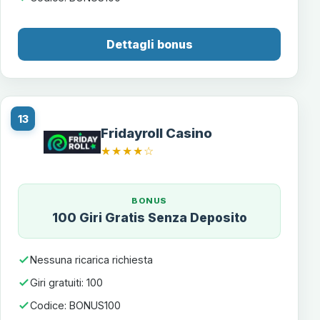
Dettagli bonus
13
Fridayroll Casino
★★★★☆
BONUS
100 Giri Gratis Senza Deposito
Nessuna ricarica richiesta
Giri gratuiti: 100
Codice: BONUS100