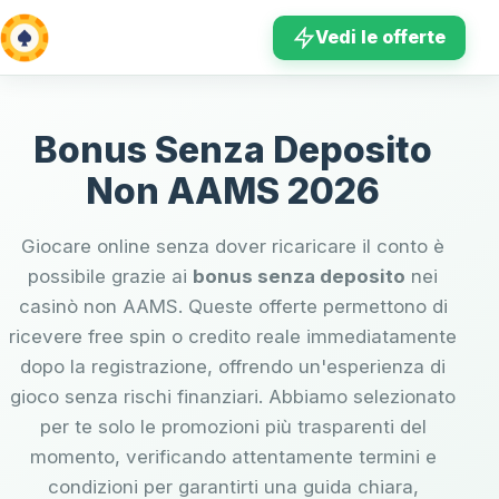
Vedi le offerte
Bonus Senza Deposito
Non AAMS 2026
Giocare online senza dover ricaricare il conto è
possibile grazie ai
bonus senza deposito
nei
casinò non AAMS. Queste offerte permettono di
ricevere free spin o credito reale immediatamente
dopo la registrazione, offrendo un'esperienza di
gioco senza rischi finanziari. Abbiamo selezionato
per te solo le promozioni più trasparenti del
momento, verificando attentamente termini e
condizioni per garantirti una guida chiara,