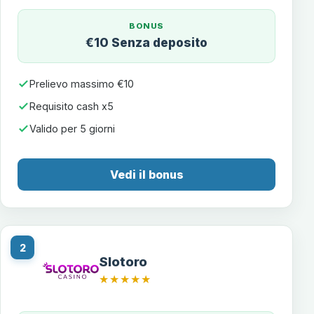
BONUS
€10 Senza deposito
Prelievo massimo €10
Requisito cash x5
Valido per 5 giorni
Vedi il bonus
2
Slotoro
★★★★★