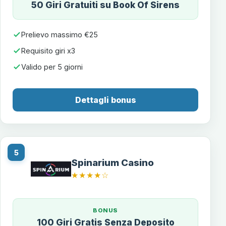
50 Giri Gratuiti su Book Of Sirens
Prelievo massimo €25
Requisito giri x3
Valido per 5 giorni
Dettagli bonus
5
Spinarium Casino
★★★★☆
BONUS
100 Giri Gratis Senza Deposito