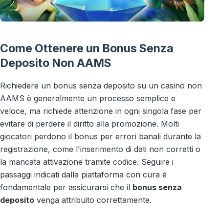
Come Ottenere un Bonus Senza
Deposito Non AAMS
Richiedere un bonus senza deposito su un casinò non
AAMS è generalmente un processo semplice e
veloce, ma richiede attenzione in ogni singola fase per
evitare di perdere il diritto alla promozione. Molti
giocatori perdono il bonus per errori banali durante la
registrazione, come l'inserimento di dati non corretti o
la mancata attivazione tramite codice. Seguire i
passaggi indicati dalla piattaforma con cura è
fondamentale per assicurarsi che il
bonus senza
deposito
venga attribuito correttamente.