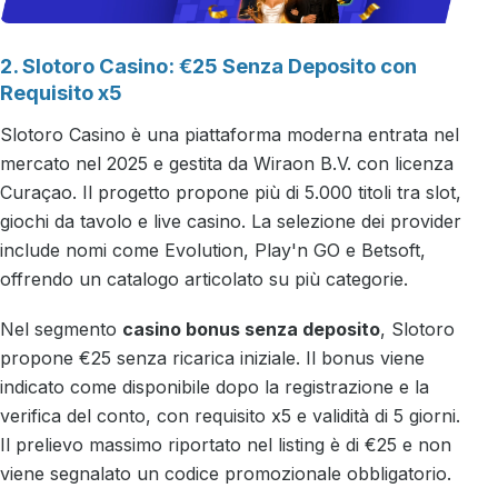
2. Slotoro Casino: €25 Senza Deposito con
Requisito x5
Slotoro Casino è una piattaforma moderna entrata nel
mercato nel 2025 e gestita da Wiraon B.V. con licenza
Curaçao. Il progetto propone più di 5.000 titoli tra slot,
giochi da tavolo e live casino. La selezione dei provider
include nomi come Evolution, Play'n GO e Betsoft,
offrendo un catalogo articolato su più categorie.
Nel segmento
casino bonus senza deposito
, Slotoro
propone €25 senza ricarica iniziale. Il bonus viene
indicato come disponibile dopo la registrazione e la
verifica del conto, con requisito x5 e validità di 5 giorni.
Il prelievo massimo riportato nel listing è di €25 e non
viene segnalato un codice promozionale obbligatorio.