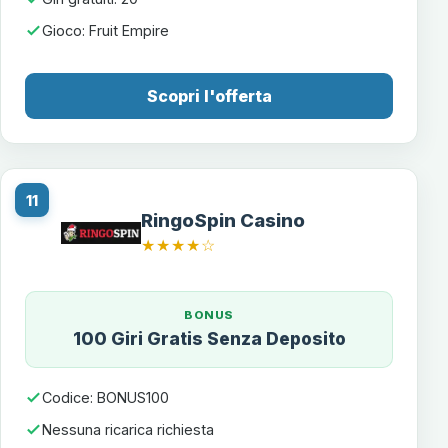
Gioco: Fruit Empire
Scopri l'offerta
11
RingoSpin Casino
★★★★☆
BONUS
100 Giri Gratis Senza Deposito
Codice: BONUS100
Nessuna ricarica richiesta