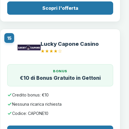
Scopri l'offerta
15
Lucky Capone Casino
★★★★☆
BONUS
€10 di Bonus Gratuito in Gettoni
Credito bonus: €10
Nessuna ricarica richiesta
Codice: CAPONE10