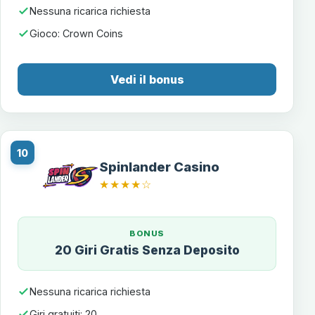
Nessuna ricarica richiesta
Gioco: Crown Coins
Vedi il bonus
10
Spinlander Casino
★★★★☆
BONUS
20 Giri Gratis Senza Deposito
Nessuna ricarica richiesta
Giri gratuiti: 20