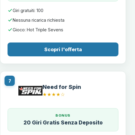
Giri gratuiti: 100
Nessuna ricarica richiesta
Gioco: Hot Triple Sevens
Scopri l'offerta
7
Need for Spin
★★★★☆
BONUS
20 Giri Gratis Senza Deposito