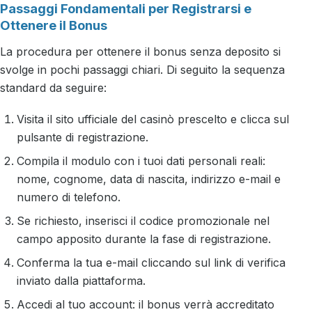
Passaggi Fondamentali per Registrarsi e
Ottenere il Bonus
La procedura per ottenere il bonus senza deposito si
svolge in pochi passaggi chiari. Di seguito la sequenza
standard da seguire:
Visita il sito ufficiale del casinò prescelto e clicca sul
pulsante di registrazione.
Compila il modulo con i tuoi dati personali reali:
nome, cognome, data di nascita, indirizzo e-mail e
numero di telefono.
Se richiesto, inserisci il codice promozionale nel
campo apposito durante la fase di registrazione.
Conferma la tua e-mail cliccando sul link di verifica
inviato dalla piattaforma.
Accedi al tuo account: il bonus verrà accreditato