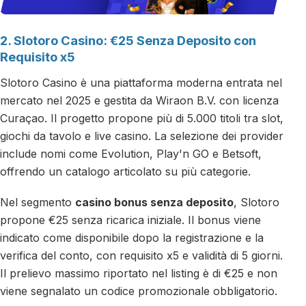
2. Slotoro Casino: €25 Senza Deposito con
Requisito x5
Slotoro Casino è una piattaforma moderna entrata nel
mercato nel 2025 e gestita da Wiraon B.V. con licenza
Curaçao. Il progetto propone più di 5.000 titoli tra slot,
giochi da tavolo e live casino. La selezione dei provider
include nomi come Evolution, Play'n GO e Betsoft,
offrendo un catalogo articolato su più categorie.
Nel segmento
casino bonus senza deposito
, Slotoro
propone €25 senza ricarica iniziale. Il bonus viene
indicato come disponibile dopo la registrazione e la
verifica del conto, con requisito x5 e validità di 5 giorni.
Il prelievo massimo riportato nel listing è di €25 e non
viene segnalato un codice promozionale obbligatorio.