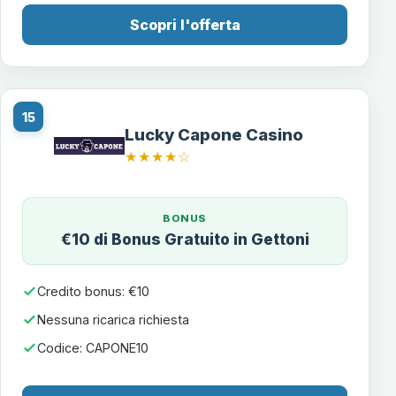
Scopri l'offerta
15
Lucky Capone Casino
★★★★☆
BONUS
€10 di Bonus Gratuito in Gettoni
Credito bonus: €10
Nessuna ricarica richiesta
Codice: CAPONE10