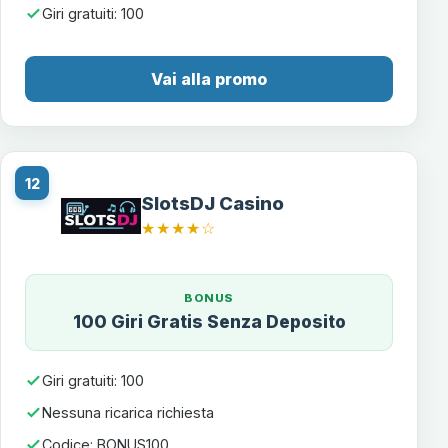
Giri gratuiti: 100
Vai alla promo
12
SlotsDJ Casino
★★★★☆
BONUS
100 Giri Gratis Senza Deposito
Giri gratuiti: 100
Nessuna ricarica richiesta
Codice: BONUS100