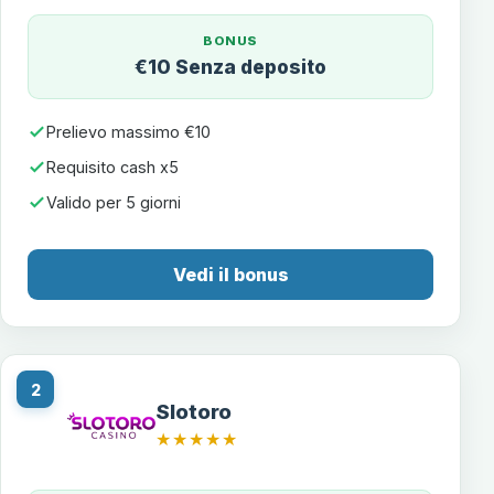
BONUS
€10 Senza deposito
Prelievo massimo €10
Requisito cash x5
Valido per 5 giorni
Vedi il bonus
2
Slotoro
★★★★★