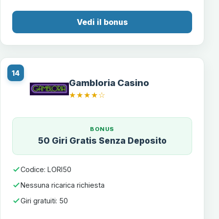
Vedi il bonus
14
Gambloria Casino
★★★★☆
BONUS
50 Giri Gratis Senza Deposito
Codice: LORI50
Nessuna ricarica richiesta
Giri gratuiti: 50