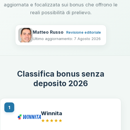
aggiornata e focalizzata sui bonus che offrono le
reali possibilità di prelievo.
Matteo Russo
Revisione editoriale
Ultimo aggiornamento: 7 Agosto 2026
Classifica bonus senza
deposito 2026
1
Winnita
★★★★★