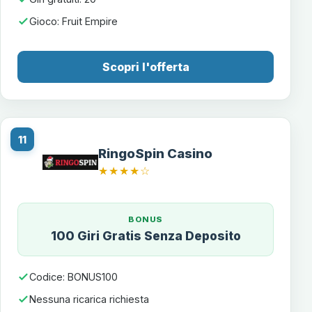
Gioco: Fruit Empire
Scopri l'offerta
11
RingoSpin Casino
★★★★☆
BONUS
100 Giri Gratis Senza Deposito
Codice: BONUS100
Nessuna ricarica richiesta