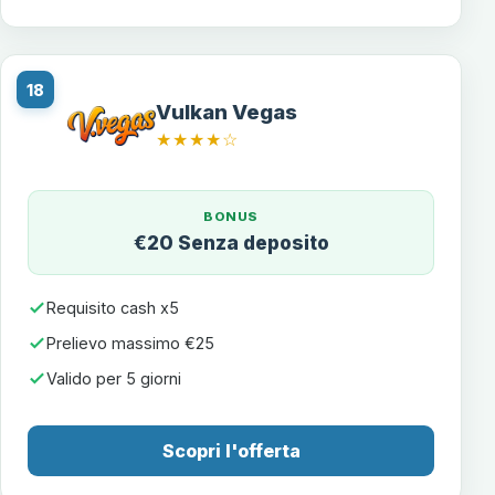
18
Vulkan Vegas
★★★★☆
BONUS
€20 Senza deposito
Requisito cash x5
Prelievo massimo €25
Valido per 5 giorni
Scopri l'offerta