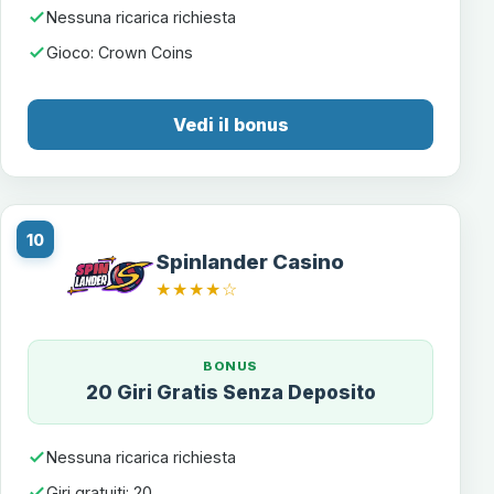
Nessuna ricarica richiesta
Gioco: Crown Coins
Vedi il bonus
10
Spinlander Casino
★★★★☆
BONUS
20 Giri Gratis Senza Deposito
Nessuna ricarica richiesta
Giri gratuiti: 20