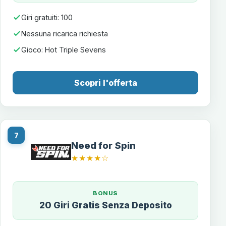
Giri gratuiti: 100
Nessuna ricarica richiesta
Gioco: Hot Triple Sevens
Scopri l'offerta
7
Need for Spin
★★★★☆
BONUS
20 Giri Gratis Senza Deposito