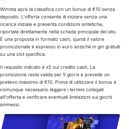
Winnita apre la classifica con un bonus di €10 senza
deposito. L'offerta consente di iniziare senza una
ricarica iniziale e presenta condizioni sintetiche,
riportate direttamente nella scheda principale del sito.
È una proposta in formato cash, quindi il valore
promozionale è espresso in euro anziché in giri gratuiti
su una slot specifica.
Il requisito indicato è x5 sul credito cash. La
promozione resta valida per 5 giorni e prevede un
prelievo massimo di €10. Prima di utilizzare il bonus è
comunque necessario leggere i termini collegati
all'offerta e verificare eventuali limitazioni sui giochi
ammessi.