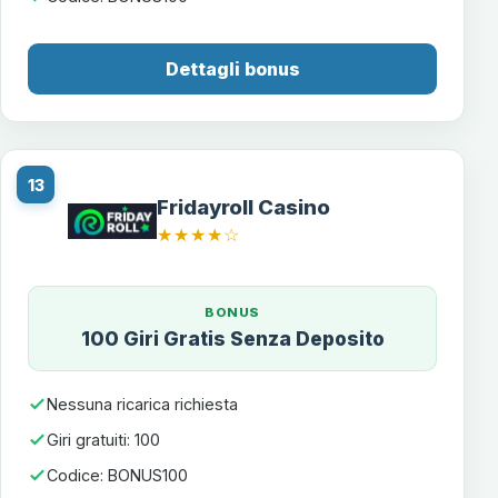
Dettagli bonus
13
Fridayroll Casino
★★★★☆
BONUS
100 Giri Gratis Senza Deposito
Nessuna ricarica richiesta
Giri gratuiti: 100
Codice: BONUS100