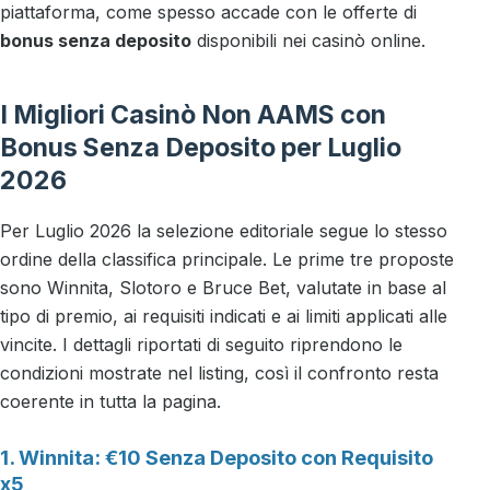
piattaforma, come spesso accade con le offerte di
bonus senza deposito
disponibili nei casinò online.
I Migliori Casinò Non AAMS con
Bonus Senza Deposito per Luglio
2026
Per Luglio 2026 la selezione editoriale segue lo stesso
ordine della classifica principale. Le prime tre proposte
sono Winnita, Slotoro e Bruce Bet, valutate in base al
tipo di premio, ai requisiti indicati e ai limiti applicati alle
vincite. I dettagli riportati di seguito riprendono le
condizioni mostrate nel listing, così il confronto resta
coerente in tutta la pagina.
1. Winnita: €10 Senza Deposito con Requisito
x5