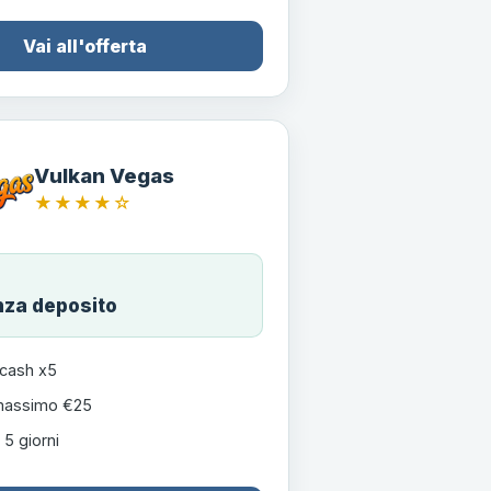
Vai all'offerta
Vulkan Vegas
★★★★☆
za deposito
 cash x5
 massimo €25
 5 giorni