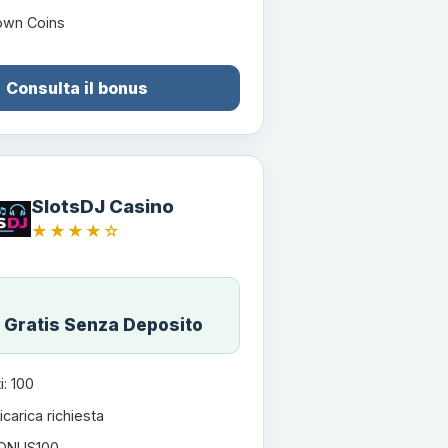
own Coins
Consulta il bonus
SlotsDJ Casino
★★★★☆
i Gratis Senza Deposito
i: 100
carica richiesta
BONUS100