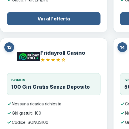
Vai all'offerta
13
14
Fridayroll Casino
★★★★☆
BONUS
B
100 Giri Gratis Senza Deposito
5
Nessuna ricarica richiesta
C
Giri gratuiti: 100
Ne
Codice: BONUS100
Gi