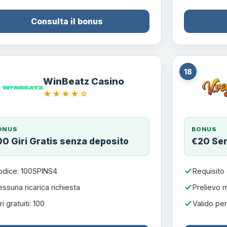
Consulta il bonus
18
WinBeatz Casino
★★★★☆
ONUS
BONUS
00 Giri Gratis senza deposito
€20 Sen
odice: 100SPINS4
Requisito
ssuna ricarica richiesta
Prelievo
ri gratuiti: 100
Valido per