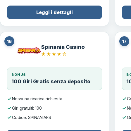
Leggi i dettagli
16
17
Spinania Casino
★★★★☆
BONUS
B
100 Giri Gratis senza deposito
1
Nessuna ricarica richiesta
C
Giri gratuiti: 100
Ne
Codice: SPINANIAFS
Gi