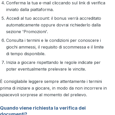
Conferma la tua e-mail cliccando sul link di verifica
inviato dalla piattaforma.
Accedi al tuo account: il bonus verrà accreditato
automaticamente oppure dovrai richiederlo dalla
sezione 'Promozioni'.
Consulta i termini e le condizioni per conoscere i
giochi ammessi, il requisito di scommessa e il limite
di tempo disponibile.
Inizia a giocare rispettando le regole indicate per
poter eventualmente prelevare le vincite.
È consigliabile leggere sempre attentamente i termini
prima di iniziare a giocare, in modo da non incorrere in
spiacevoli sorprese al momento del prelievo.
Quando viene richiesta la verifica dei
documenti?