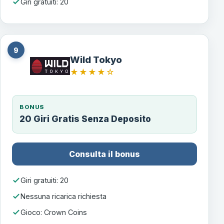
Giri gratuiti: 20
9
Wild Tokyo
★★★★☆
BONUS
20 Giri Gratis Senza Deposito
Consulta il bonus
Giri gratuiti: 20
Nessuna ricarica richiesta
Gioco: Crown Coins