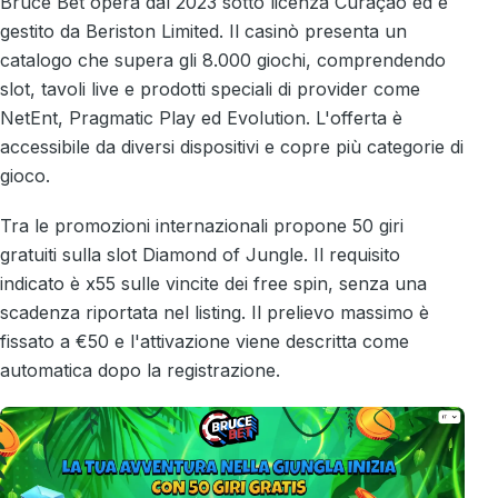
Bruce Bet opera dal 2023 sotto licenza Curaçao ed è
gestito da Beriston Limited. Il casinò presenta un
catalogo che supera gli 8.000 giochi, comprendendo
slot, tavoli live e prodotti speciali di provider come
NetEnt, Pragmatic Play ed Evolution. L'offerta è
accessibile da diversi dispositivi e copre più categorie di
gioco.
Tra le promozioni internazionali propone 50 giri
gratuiti sulla slot Diamond of Jungle. Il requisito
indicato è x55 sulle vincite dei free spin, senza una
scadenza riportata nel listing. Il prelievo massimo è
fissato a €50 e l'attivazione viene descritta come
automatica dopo la registrazione.