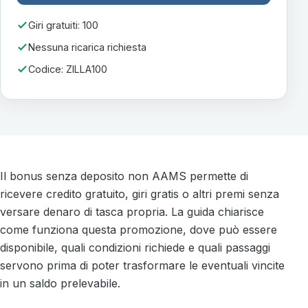
Giri gratuiti: 100
Nessuna ricarica richiesta
Codice: ZILLA100
Il bonus senza deposito non AAMS permette di
ricevere credito gratuito, giri gratis o altri premi senza
versare denaro di tasca propria. La guida chiarisce
come funziona questa promozione, dove può essere
disponibile, quali condizioni richiede e quali passaggi
servono prima di poter trasformare le eventuali vincite
in un saldo prelevabile.