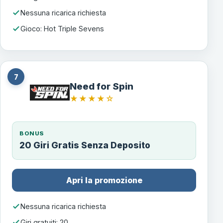
Nessuna ricarica richiesta
Gioco: Hot Triple Sevens
7
Need for Spin
★★★★☆
BONUS
20 Giri Gratis Senza Deposito
Apri la promozione
Nessuna ricarica richiesta
Giri gratuiti: 20