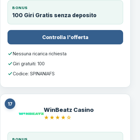
BONUS
100 Giri Gratis senza deposito
Controlla l'offerta
Nessuna ricarica richiesta
Giri gratuiti: 100
Codice: SPINANIAFS
17
WinBeatz Casino
★★★★☆
BONUS