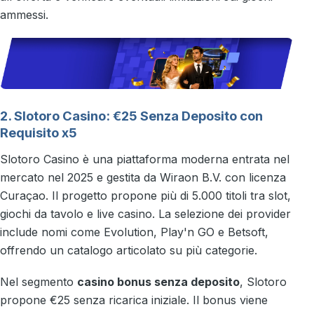
ammessi.
2. Slotoro Casino: €25 Senza Deposito con
Requisito x5
Slotoro Casino è una piattaforma moderna entrata nel
mercato nel 2025 e gestita da Wiraon B.V. con licenza
Curaçao. Il progetto propone più di 5.000 titoli tra slot,
giochi da tavolo e live casino. La selezione dei provider
include nomi come Evolution, Play'n GO e Betsoft,
offrendo un catalogo articolato su più categorie.
Nel segmento
casino bonus senza deposito
, Slotoro
propone €25 senza ricarica iniziale. Il bonus viene