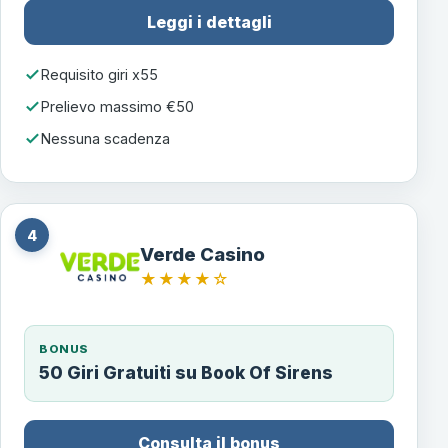
Leggi i dettagli
Requisito giri x55
Prelievo massimo €50
Nessuna scadenza
4
Verde Casino
★★★★☆
BONUS
50 Giri Gratuiti su Book Of Sirens
Consulta il bonus